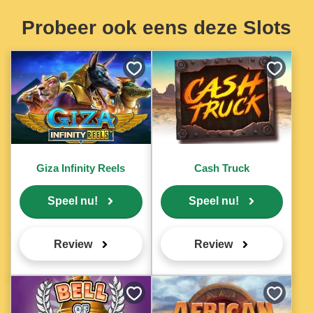
Probeer ook eens deze Slots
Bewaar
Bewaar
als
als
favoriet
favoriet
Giza Infinity Reels
Cash Truck
Speel nu!
Speel nu!
Review
Review
Bewaar
Bewaar
als
als