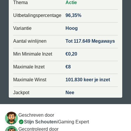
Wilds
Ja
Thema
Actie
Uitbetalingspercentage
96,35%
Variantie
Hoog
Aantal winlijnen
Tot 117.649 Megaways
Min Minimale Inzet
€0,20
Maximale Inzet
€8
Maximale Winst
101.830 keer je inzet
Jackpot
Nee
Geschreven door
Stijn Schouten
iGaming Expert
Gecontroleerd door