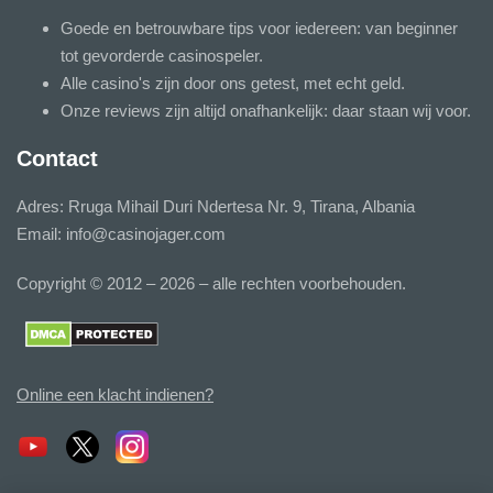
Goede en betrouwbare tips voor iedereen: van beginner
tot gevorderde casinospeler.
Alle casino's zijn door ons getest, met echt geld.
Onze reviews zijn altijd onafhankelijk: daar staan wij voor.
Contact
Adres: Rruga Mihail Duri Ndertesa Nr. 9, Tirana, Albania
Email:
info@casinojager.com
Copyright © 2012 – 2026 – alle rechten voorbehouden.
Online een klacht indienen?