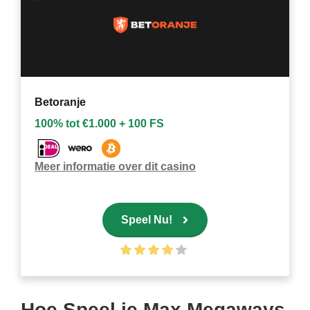
als
favoriet
Betoranje
100% tot €1.000 + 100 FS
Meer informatie over dit casino
Speel Nu!
Hoe Speel je Max Megaways