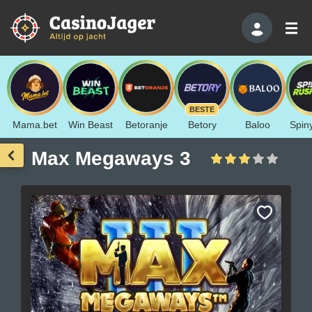
BESTE
Mama.bet
Win Beast
Betoranje
Betory
Baloo
Spin
Max Megaways 3
Bewaar
als
favoriet