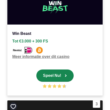
favoriet
Win Beast
Tot €3.000 + 300 FS
Meer informatie over dit casino
Speel Nu!
3
Bewaar