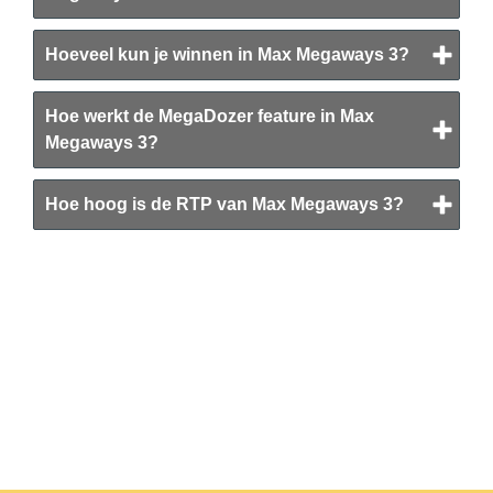
Hoeveel kun je winnen in Max Megaways 3?
Hoe werkt de MegaDozer feature in Max
Megaways 3?
Hoe hoog is de RTP van Max Megaways 3?