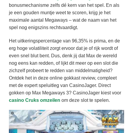
bonusmechanisme zelfs dé kern van het spel. En als
je een gouden muntje weet te scoren, krijg je het
maximale aantal Megaways – wat de naam van het
spel nog enigszins rechtvaardigt.
Het uitkeringspercentage van 96,35% is prima, en de
erg hoge volatiliteit zorgt ervoor dat je of rijk wordt of
even snel blut bent. Dus, denk jij dat Max de wereld
nog eens kan redden, of lijkt dit meer op een slot die
zichzelf probeert te redden van middelmatigheid?
Ontdek het in deze online gokkast review, compleet
met de expert speluitleg van CasinoJager. Direct
gokken op Max Megaways 3? CasinoJager kiest voor
casino Cruks omzeilen
om deze slot te spelen.