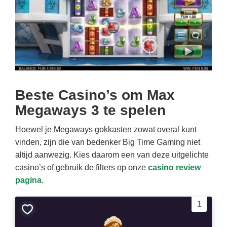
Beste Casino’s om Max
Megaways 3 te spelen
Hoewel je Megaways gokkasten zowat overal kunt
vinden, zijn die van bedenker Big Time Gaming niet
altijd aanwezig. Kies daarom een van deze uitgelichte
casino’s of gebruik de filters op onze
casino review
pagina
.
1
Bewaar
als