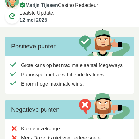
Marijn Tijssen
Casino Redacteur
Laatste Update:
12 mei 2025
Positieve punten
Grote kans op het maximale aantal Megaways
Bonusspel met verschillende features
Enorm hoge maximale winst
Negatieve punten
Kleine inzetrange
MegaDozer is niet voor iedere speler