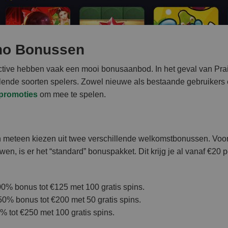
no Bonussen
ctive hebben vaak een mooi bonusaanbod. In het geval van Prai
lende soorten spelers. Zowel nieuwe als bestaande gebruikers e
promoties
om mee te spelen.
 meteen kiezen uit twee verschillende welkomstbonussen. Voo
, is er het “standard” bonuspakket. Dit krijg je al vanaf €20 per
100% bonus tot €125 met 100 gratis spins.
50% bonus tot €200 met 50 gratis spins.
5% tot €250 met 100 gratis spins.