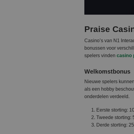
Praise Casi
Casino’s van N1 Intera
bonussen voor verschil
spelers vinden
casino 
Welkomstbonus
Nieuwe spelers kunnen
als een hobby beschouwen
onderdelen verdeeld.
Eerste storting: 
Tweede storting: 
Derde storting: 2