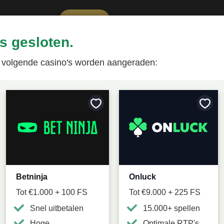
Casinos
Slots
Bonussen
Bet
s gesloten.
De volgende casino's worden aangeraden:
aise Casino
Tot €550 en 250 FS
aar
Bewaar
Bewa
als
als
iet
favoriet
favor
e Casino is in 2023 gesloten. Het was een doorsnee online
o op het platform van N1 Interactive. Zoek je een gelijkaardige
ing, kun je Winnie of een van de vele andere goksites met deze
ware en vergunning bezoeken.
Betninja
Onluck
Tot €1.000 + 100 FS
Tot €9.000 + 225 FS
Snel uitbetalen
15.000+ spellen
Hoge
Optimale RTP's