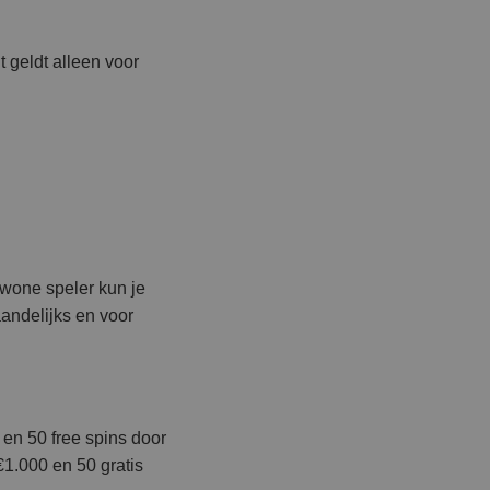
t geldt alleen voor
wone speler kun je
aandelijks en voor
 en 50 free spins door
€1.000 en 50 gratis