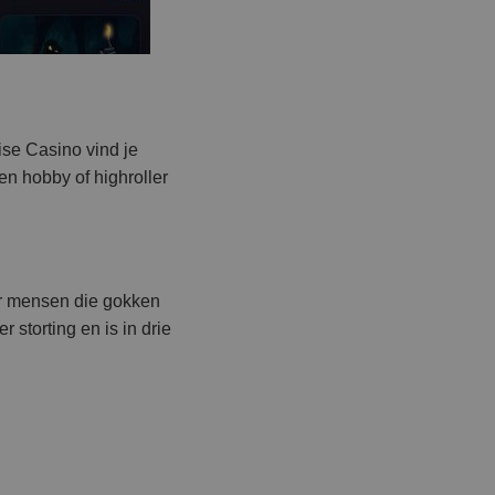
se Casino vind je
n hobby of highroller
r mensen die gokken
 storting en is in drie