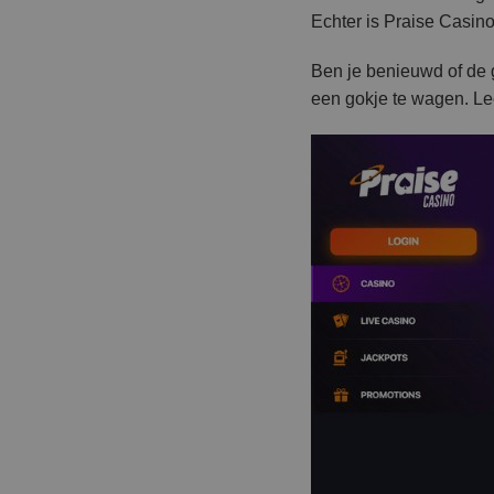
Echter is Praise Casino
Ben je benieuwd of de 
een gokje te wagen. Le