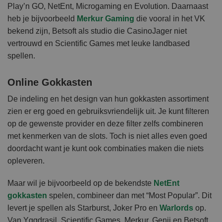
Play’n GO, NetEnt, Microgaming en Evolution. Daarnaast
heb je bijvoorbeeld
Merkur Gaming
die vooral in het VK
bekend zijn, Betsoft als studio die CasinoJager niet
vertrouwd en Scientific Games met leuke landbased
spellen.
Online Gokkasten
De indeling en het design van hun gokkasten assortiment
zien er erg goed en gebruiksvriendelijk uit. Je kunt filteren
op de gewenste provider en deze filter zelfs combineren
met kenmerken van de slots. Toch is niet alles even goed
doordacht want je kunt ook combinaties maken die niets
opleveren.
Maar wil je bijvoorbeeld op de bekendste
NetEnt
gokkasten
spelen, combineer dan met “Most Popular”. Dit
levert je spellen als Starburst, Joker Pro en
Warlords
op.
Van Yggdrasil, Scientific Games, Merkur, Genii en Betsoft