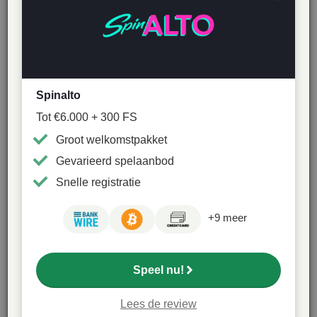
als
Vaak zijn het de bonussen die spelers aantrekken om bij
favoriet
een online casino te spelen. Maar voordat je deze
accepteert, moet je altijd de bonusvoorwaarden goed
doorlezen. Bij Joreels zou je dan meteen zien dat het geen
goede deal is.
Spinalto
Welkomstbonus
Tot €6.000 + 300 FS
Groot welkomstpakket
Bij Joreels krijg je een
casino welkomstbonus
aangeboden die vrij standaard oogt. Je krijgt 100% tot
Gevarieerd spelaanbod
€100 plus 50 free spins. Bij de tweede storting ontvang je
Snelle registratie
nog eens 50% extra tot €100.
+9 meer
Toernooien
Sinds Casumo gestart is met hun Reel Races, probeert elk
Speel nu!
online casino het succes na te streven met eigen
toernooien. Bij Joreels wil dit zeggen dat je dankzij
Lees de review
Roaring Races tot 200 Mega Spins kunt winnen. Gezien