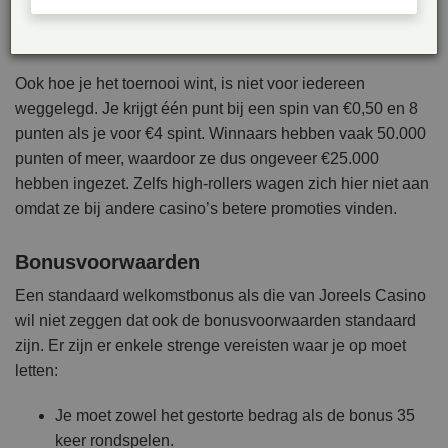
de strenge bonusvoorwaarden voor gratis spins is dit
eigenlijk niet veel waard.
Ook hoe je het toernooi wint, is niet voor iedereen
weggelegd. Je krijgt één punt bij een spin van €0,50 en 8
punten als je voor €4 spint. Winnaars hebben vaak 50.000
punten of meer, waardoor ze dus ongeveer €25.000
hebben ingezet. Zelfs high-rollers wagen zich hier niet aan
omdat ze bij andere casino’s betere promoties vinden.
Bonusvoorwaarden
Een standaard welkomstbonus als die van Joreels Casino
wil niet zeggen dat ook de bonusvoorwaarden standaard
zijn. Er zijn er enkele strenge vereisten waar je op moet
letten:
Je moet zowel het gestorte bedrag als de bonus 35
keer rondspelen.