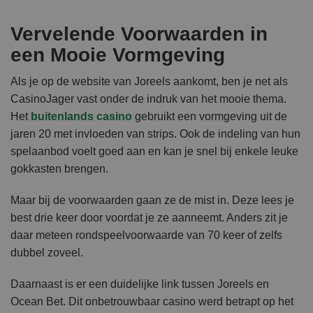
Vervelende Voorwaarden in
een Mooie Vormgeving
Als je op de website van Joreels aankomt, ben je net als
CasinoJager vast onder de indruk van het mooie thema.
Het
buitenlands casino
gebruikt een vormgeving uit de
jaren 20 met invloeden van strips. Ook de indeling van hun
spelaanbod voelt goed aan en kan je snel bij enkele leuke
gokkasten brengen.
Maar bij de voorwaarden gaan ze de mist in. Deze lees je
best drie keer door voordat je ze aanneemt. Anders zit je
daar meteen rondspeelvoorwaarde van 70 keer of zelfs
dubbel zoveel.
Daarnaast is er een duidelijke link tussen Joreels en
Ocean Bet. Dit onbetrouwbaar casino werd betrapt op het