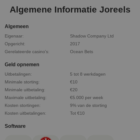
Algemene Informatie Joreels
Algemeen
Eigenaar:
Shadow Company Ltd
Opgericht:
2017
Gerelateerde casino's:
Ocean Bets
Geld opnemen
Uitbetalingen:
5 tot 8 werkdagen
Minimale storting:
€10
Minimale uitbetaling:
€20
Maximale uitbetaling:
€5.000 per week
Kosten stortingen:
9% van de storting
Kosten uitbetalingen:
Tot €10
Software