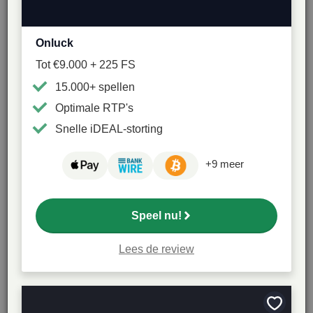
Daarom is het goed om te horen dat ze ondertussen de
Onluck
digitale deuren gesloten hebben. Anders zou
CasinoJager
Tot €9.000 + 225 FS
nog steeds eerlijk genoeg zijn om het af te raden. Ben je
benieuwd waarom? Lees dan snel de Joreels Casino
15.000+ spellen
review van CasinoJager verder.
Optimale RTP's
Snelle iDEAL-storting
+9 meer
Speel nu!
Lees de review
Joreels Casino Bonussen
Bewaar