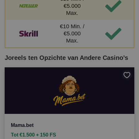
€5.000
Max.
€10 Min. /
€5.000
Max.
Joreels ten Opzichte van Andere Casino’s
Bewa
als
favori
Mama.bet
Tot €1.500 + 150 FS