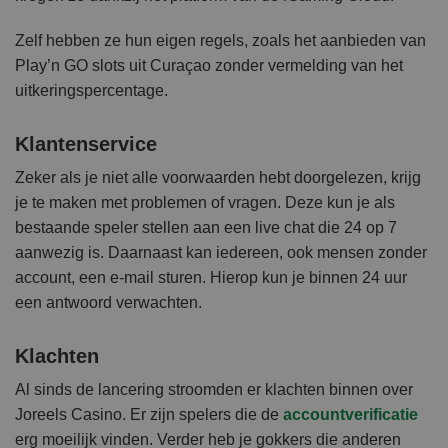
Zelf hebben ze hun eigen regels, zoals het aanbieden van
Play’n GO slots uit Curaçao zonder vermelding van het
uitkeringspercentage.
Klantenservice
Zeker als je niet alle voorwaarden hebt doorgelezen, krijg
je te maken met problemen of vragen. Deze kun je als
bestaande speler stellen aan een live chat die 24 op 7
aanwezig is. Daarnaast kan iedereen, ook mensen zonder
account, een e-mail sturen. Hierop kun je binnen 24 uur
een antwoord verwachten.
Klachten
Al sinds de lancering stroomden er klachten binnen over
Joreels Casino. Er zijn spelers die de
accountverificatie
erg moeilijk vinden. Verder heb je gokkers die anderen