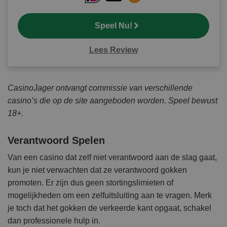
Speel Nu!
Lees Review
CasinoJager ontvangt commissie van verschillende
casino’s die op de site aangeboden worden. Speel bewust
18+.
Verantwoord Spelen
Van een casino dat zelf niet verantwoord aan de slag gaat,
kun je niet verwachten dat ze verantwoord gokken
promoten. Er zijn dus geen stortingslimieten of
mogelijkheden om een zelfuitsluiting aan te vragen. Merk
je toch dat het gokken de verkeerde kant opgaat, schakel
dan professionele hulp in.