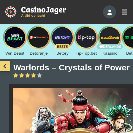
BESTE
NEDERLANDS
Win Beast
Betoranje
Betory
Tip-Top.bet
Kaasino
Bet
Warlords – Crystals of Power