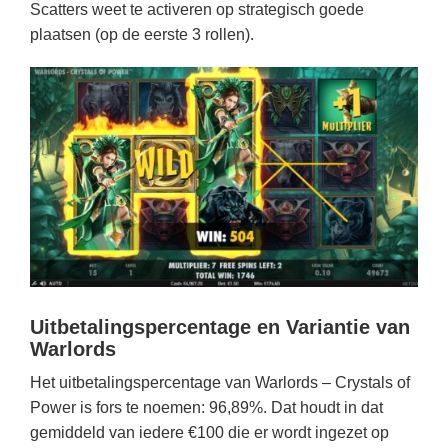
Scatters weet te activeren op strategisch goede
plaatsen (op de eerste 3 rollen).
Uitbetalingspercentage en Variantie van
Warlords
Het uitbetalingspercentage van Warlords – Crystals of
Power is fors te noemen: 96,89%. Dat houdt in dat
gemiddeld van iedere €100 die er wordt ingezet op