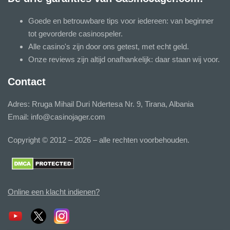
Goede en betrouwbare tips voor iedereen: van beginner
tot gevorderde casinospeler.
Alle casino's zijn door ons getest, met echt geld.
Onze reviews zijn altijd onafhankelijk: daar staan wij voor.
Contact
Adres: Rruga Mihail Duri Ndertesa Nr. 9, Tirana, Albania
Email:
info@casinojager.com
Copyright © 2012 – 2026 – alle rechten voorbehouden.
Online een klacht indienen?