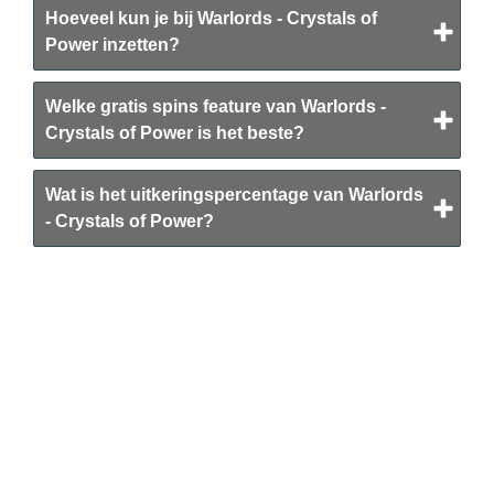
Hoeveel kun je bij Warlords - Crystals of
Power inzetten?
Welke gratis spins feature van Warlords -
Crystals of Power is het beste?
Wat is het uitkeringspercentage van Warlords
- Crystals of Power?