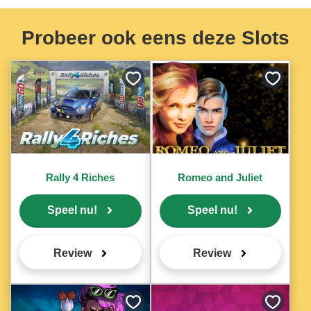
Probeer ook eens deze Slots
Bewaar
Bewaar
als
als
favoriet
favoriet
Rally 4 Riches
Romeo and Juliet
Speel nu!
Speel nu!
Review
Review
Bewaar
Bewaar