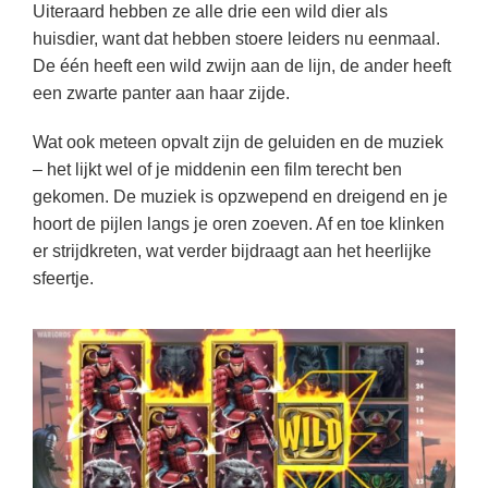
Uiteraard hebben ze alle drie een wild dier als
huisdier, want dat hebben stoere leiders nu eenmaal.
De één heeft een wild zwijn aan de lijn, de ander heeft
een zwarte panter aan haar zijde.
Wat ook meteen opvalt zijn de geluiden en de muziek
– het lijkt wel of je middenin een film terecht ben
gekomen. De muziek is opzwepend en dreigend en je
hoort de pijlen langs je oren zoeven. Af en toe klinken
er strijdkreten, wat verder bijdraagt aan het heerlijke
sfeertje.