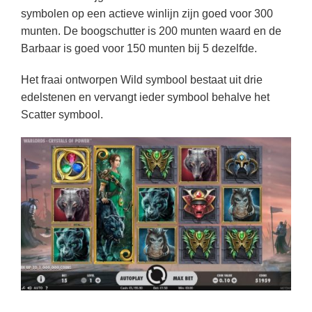
symbolen op een actieve winlijn zijn goed voor 300
munten. De boogschutter is 200 munten waard en de
Barbaar is goed voor 150 munten bij 5 dezelfde.
Het fraai ontworpen Wild symbool bestaat uit drie
edelstenen en vervangt ieder symbool behalve het
Scatter symbool.