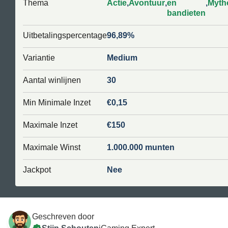
Thema
Actie
,
Avontuur
,
en
,
Myth
bandieten
Uitbetalingspercentage
96,89%
Variantie
Medium
Aantal winlijnen
30
Min Minimale Inzet
€0,15
Maximale Inzet
€150
Maximale Winst
1.000.000 munten
Jackpot
Nee
Geschreven door