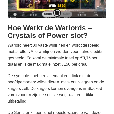
Hoe Werkt de Warlords –
Crystals of Power slot?
Warlord heeft 30 vaste winlijnen en wordt gespeeld
met 5 rollen. Alle winlijnen worden voor halve credits
gespeeld. Zo komt de minimale inzet op €0,15 per
draai en is de maximale inzet €150 per draai.
De symbolen hebben allemaal een link met de
hoofdpersonen: wilde dieren, maskers, vlaggen en de
krijgers zelf. De krijgers komen overigens in Stacked
vorm voor en zijn de snelste weg naar een dikke
uitbetaling.
De Samurai krijger is het meeste waard: 5 van deze