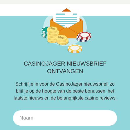
CASINOJAGER NIEUWSBRIEF
ONTVANGEN
Schrijf je in voor de CasinoJager nieuwsbrief, zo
blijf je op de hoogte van de beste bonussen, het
laatste nieuws en de belangrijkste casino reviews.