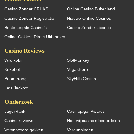
Casino Zonder CRUKS
Online Casino Buitenland
Casino Zonder Registratie
Nieuwe Online Casinos
Beste Legale Casino’s
Casino Zonder Licentie
Online Gokken Direct Uitbetalen
Casino Reviews
WildRobin
SlotMonkey
Kokobet
VegasHero
Boomerang
SkyHills Casino
Lets Jackpot
Onderzoek
JagerRank
Casinojager Awards
Casino reviews
Hoe wij casino’s beoordelen
Verantwoord gokken
Vergunningen