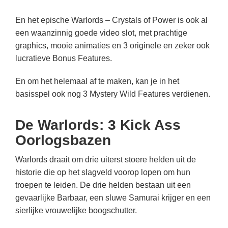
En het epische Warlords – Crystals of Power is ook al
een waanzinnig goede video slot, met prachtige
graphics, mooie animaties en 3 originele en zeker ook
lucratieve Bonus Features.
En om het helemaal af te maken, kan je in het
basisspel ook nog 3 Mystery Wild Features verdienen.
De Warlords: 3 Kick Ass
Oorlogsbazen
Warlords draait om drie uiterst stoere helden uit de
historie die op het slagveld voorop lopen om hun
troepen te leiden. De drie helden bestaan uit een
gevaarlijke Barbaar, een sluwe Samurai krijger en een
sierlijke vrouwelijke boogschutter.