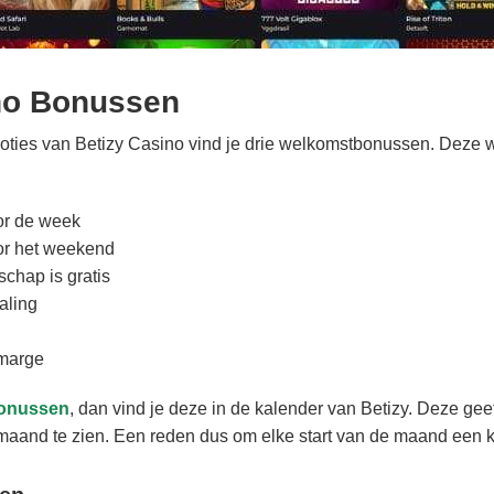
no Bonussen
oties van Betizy Casino vind je drie welkomstbonussen. Deze 
or de week
or het weekend
chap is gratis
aling
marge
bonussen
, dan vind je deze in de kalender van Betizy. Deze geef
maand te zien. Een reden dus om elke start van de maand een 