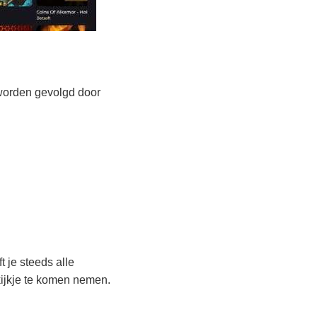
worden gevolgd door
t je steeds alle
kijkje te komen nemen.