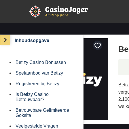
Inhoudsopgave
Be
Bewaar
als
favoriet
Betizy Casino Bonussen
Spelaanbod van Betizy
Registreren bij Betizy
Beti
vergu
Is Betizy Casino
2.100
Betrouwbaar?
welko
Betrouwbare Gelimiteerde
Goksite
Veelgestelde Vragen