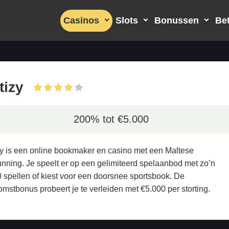
Casinos
Slots
Bonussen
Bet
tizy
200% tot €5.000
zy is een online bookmaker en casino met een Maltese
nning. Je speelt er op een gelimiteerd spelaanbod met zo’n
 spellen of kiest voor een doorsnee sportsbook. De
mstbonus probeert je te verleiden met €5.000 per storting.