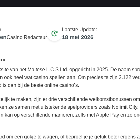
r
Laatste Update:
sen
18 mei 2026
Casino Redacteur
y…
ksite van het Maltese L.C.S Ltd. opgericht in 2025. De naam sp
ook heel wat casino spellen aan. Om precies te zijn 2.122 versc
 is dan bij de beste online casino’s.
lijk te maken, zijn er drie verschillende welkomstbonussen om 
ken ze samen met uitstekende spelproviders zoals Nolimit City,
ten kan op verschillende manieren, zelfs met Apple Pay en ze o
rd om een gokje te wagen, of beproef je je geluk beter ergens 