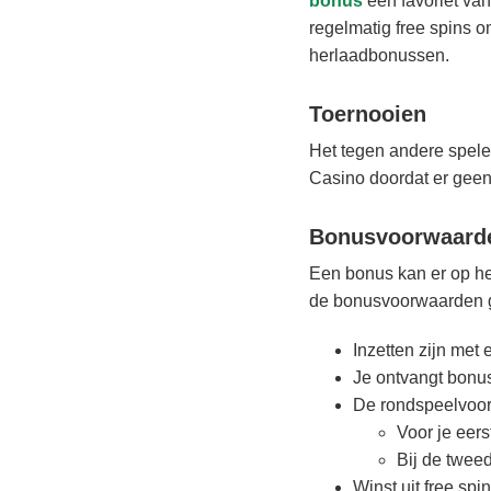
bonus
een favoriet van
regelmatig free spins om
herlaadbonussen.
Toernooien
Het tegen andere spele
Casino doordat er geen
Bonusvoorwaard
Een bonus kan er op het
de bonusvoorwaarden goe
Inzetten zijn met
Je ontvangt bonus
De rondspeelvoor
Voor je eer
Bij de twee
Winst uit free sp