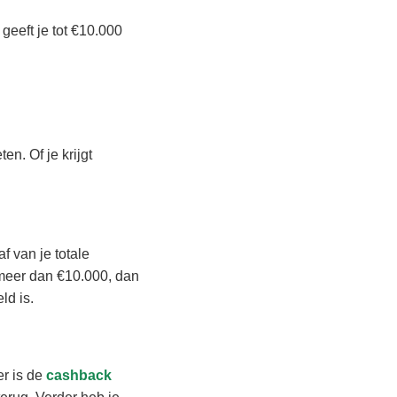
geeft je tot €10.000
n. Of je krijgt
f van je totale
 meer dan €10.000, dan
ld is.
er is de
cashback