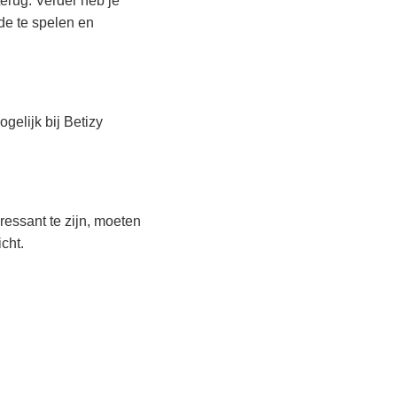
terug. Verder heb je
nde te spelen en
gelijk bij Betizy
ressant te zijn, moeten
cht.