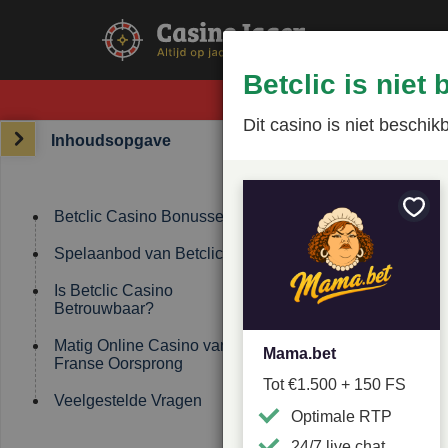
Betclic is niet
Dit casino is niet beschi
Inhoudsopgave
Be
Bewaar
als
favoriet
Bew
Betclic Casino Bonussen
als
favor
Spelaanbod van Betclic
Betc
Is Betclic Casino
onlin
Betrouwbaar?
spel
Matig Online Casino van
en Yg
Mama.bet
Franse Oorsprong
Tot €1.500 + 150 FS
Veelgestelde Vragen
Optimale RTP
24/7 live chat