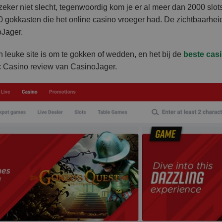
eker niet slecht, tegenwoordig kom je er al meer dan 2000 slots
0 gokkasten die het online casino vroeger had. De zichtbaarhe
oJager.
 leuke site is om te gokken of wedden, en het bij de
beste cas
ic Casino review van CasinoJager.