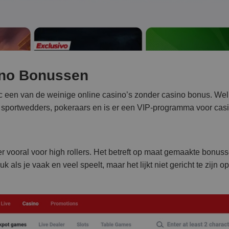
ino Bonussen
ic een van de weinige online casino’s zonder casino bonus. Wel 
sportwedders, pokeraars en is er een VIP-programma voor casi
 vooral voor high rollers. Het betreft op maat gemaakte bonusse
k als je vaak en veel speelt, maar het lijkt niet gericht te zijn 