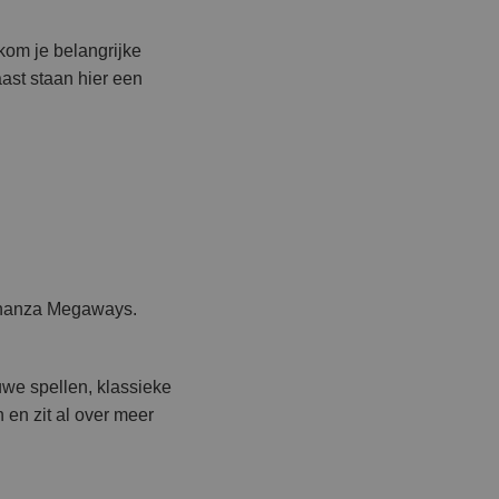
kom je belangrijke
ast staan hier een
nanza Megaways.
uwe spellen, klassieke
 en zit al over meer