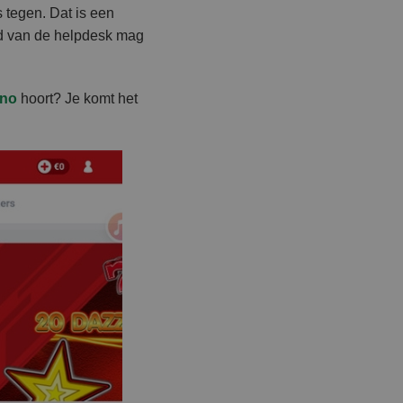
 tegen. Dat is een
id van de helpdesk mag
ino
hoort? Je komt het