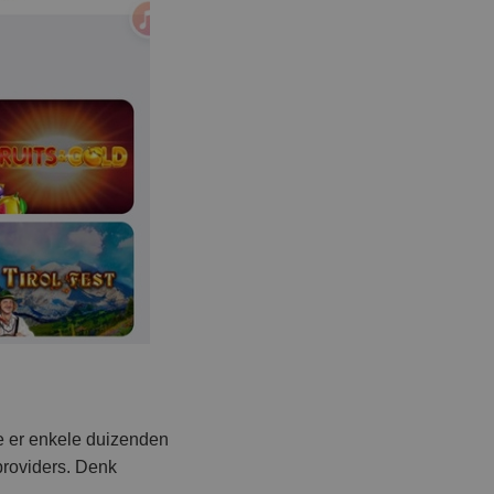
e er enkele duizenden
providers. Denk