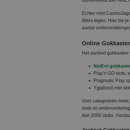
bijvoorbeeld aan NetEn
Echter mist CasinoJager
filters tegen. Hier zie
aantal onderverdelinge
Online Gokkaste
Het aanbod gokkasten v
NetEnt gokkast
Play’n GO slots,
Pragmatic Play s
Yggdrasil met slo
Voor categorieën moet j
slots en onderverdeling
dan 2000 stuks. Vandaa