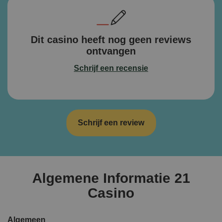
Dit casino heeft nog geen reviews
ontvangen
Schrijf een recensie
Schrijf een review
Algemene Informatie 21
Casino
Algemeen