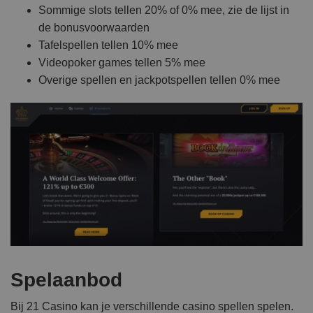
Sommige slots tellen 20% of 0% mee, zie de lijst in
de bonusvoorwaarden
Tafelspellen tellen 10% mee
Videopoker games tellen 5% mee
Overige spellen en jackpotspellen tellen 0% mee
Spelaanbod
Bij 21 Casino kan je verschillende casino spellen spelen.