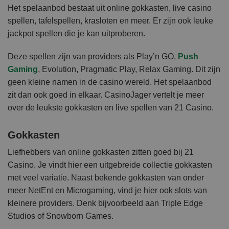
Het spelaanbod bestaat uit online gokkasten, live casino
spellen, tafelspellen, krasloten en meer. Er zijn ook leuke
jackpot spellen die je kan uitproberen.
Deze spellen zijn van providers als Play’n GO,
Push
Gaming
, Evolution, Pragmatic Play, Relax Gaming. Dit zijn
geen kleine namen in de casino wereld. Het spelaanbod
zit dan ook goed in elkaar. CasinoJager vertelt je meer
over de leukste gokkasten en live spellen van 21 Casino.
Gokkasten
Liefhebbers van online gokkasten zitten goed bij 21
Casino. Je vindt hier een uitgebreide collectie gokkasten
met veel variatie. Naast bekende gokkasten van onder
meer NetEnt en Microgaming, vind je hier ook slots van
kleinere providers. Denk bijvoorbeeld aan Triple Edge
Studios of Snowborn Games.