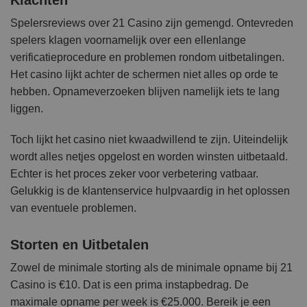
Klachten
Spelersreviews over 21 Casino zijn gemengd. Ontevreden
spelers klagen voornamelijk over een ellenlange
verificatieprocedure en problemen rondom uitbetalingen.
Het casino lijkt achter de schermen niet alles op orde te
hebben. Opnameverzoeken blijven namelijk iets te lang
liggen.
Toch lijkt het casino niet kwaadwillend te zijn. Uiteindelijk
wordt alles netjes opgelost en worden winsten uitbetaald.
Echter is het proces zeker voor verbetering vatbaar.
Gelukkig is de klantenservice hulpvaardig in het oplossen
van eventuele problemen.
Storten en Uitbetalen
Zowel de minimale storting als de minimale opname bij 21
Casino is €10. Dat is een prima instapbedrag. De
maximale opname per week is €25.000. Bereik je een