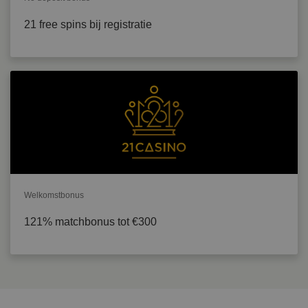
21 free spins bij registratie
Welkomstbonus
121% matchbonus tot €300