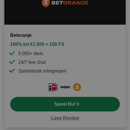
Betoranje
100% tot €1.000 + 100 FS
5.000+ titels
24/7 live chat
Sportsbook inbegrepen
Speel Nu!
Lees Review