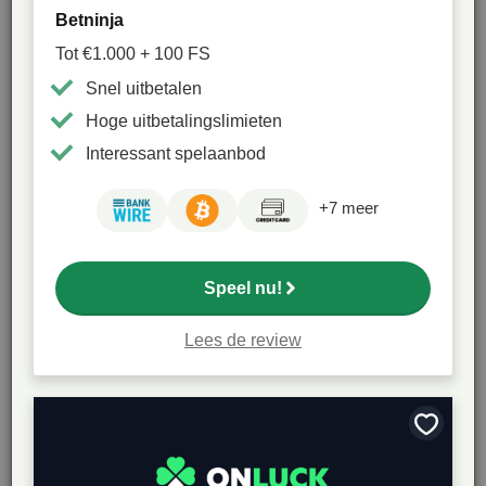
Betninja
Tot €1.000 + 100 FS
Over 21 Casino…
Snel uitbetalen
21 Casino is een van de vele online casino’s op het
Hoge uitbetalingslimieten
platform van White Hat Gaming. Het behoort samen met
Interessant spelaanbod
onder meer Casilando en PlayGrand tot een groep
casino’s die door hetzelfde bedrijf wordt gerund.
+7 meer
Het casino heeft een aantal voordelen voor spelers:
Speel nu!
Een 121% welkomstbonus tot €300
21 free spins, dit is een
no-deposit bonus
Lees de review
Casino vergunningen in Malta en het Verenigd
Koninkrijk
Een ruime spelkeuze
Bewaar
Jammer genoeg hebben White Hat Gaming casino’s ook
als
favoriet
een paar nadelen. Zowel het verificatieproces als