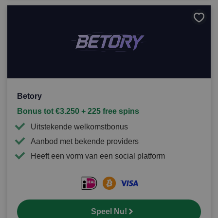
Bewa
als
favori
Betory
Bonus tot €3.250 + 225 free spins
Uitstekende welkomstbonus
Aanbod met bekende providers
Heeft een vorm van een social platform
Speel Nu!