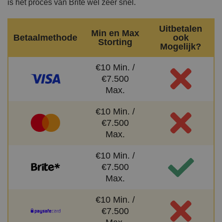
is het proces van Brite wel zeer snel.
Uitbetalen
Min en Max
Betaalmethode
ook
Storting
Mogelijk?
€10 Min. /
€7.500
Max.
€10 Min. /
€7.500
Max.
€10 Min. /
€7.500
Max.
€10 Min. /
€7.500