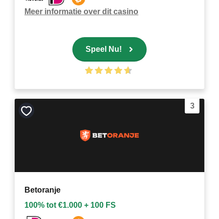
Meer informatie over dit casino
Speel Nu!
3
Bewaar
als
favoriet
Betoranje
100% tot €1.000 + 100 FS