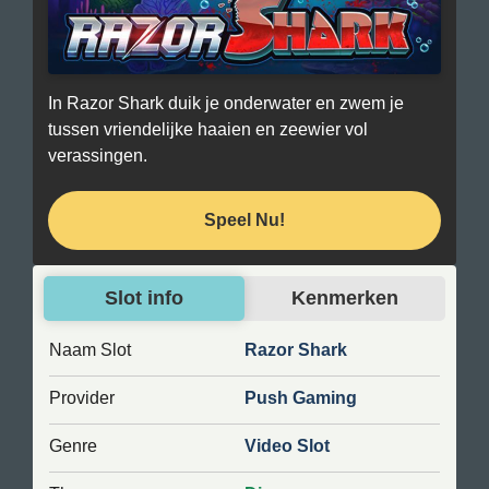
In Razor Shark duik je onderwater en zwem je
tussen vriendelijke haaien en zeewier vol
verassingen.
Speel Nu!
Slot info
Kenmerken
Reels
5
Naam Slot
Razor Shark
Autoplay
Ja
Bonus Spel
Ja
Provider
Push Gaming
Progressieve Jackpot
Nee
Multipliers
Ja
Genre
Video Slot
Wilds
Ja