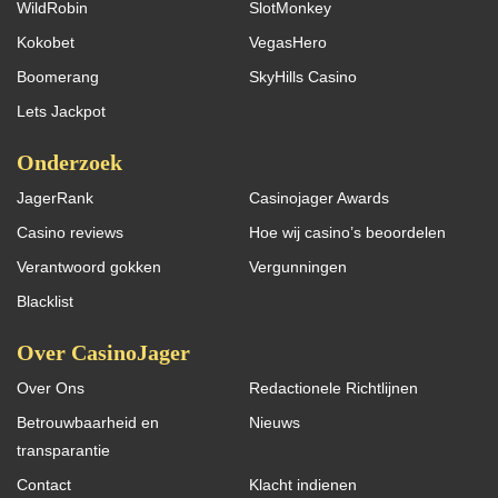
WildRobin
SlotMonkey
Kokobet
VegasHero
Boomerang
SkyHills Casino
Lets Jackpot
Onderzoek
JagerRank
Casinojager Awards
Casino reviews
Hoe wij casino’s beoordelen
Verantwoord gokken
Vergunningen
Blacklist
Over CasinoJager
Over Ons
Redactionele Richtlijnen
Betrouwbaarheid en
Nieuws
transparantie
Contact
Klacht indienen