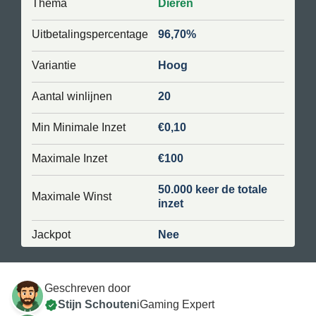
Thema
Dieren
Uitbetalingspercentage
96,70%
Variantie
Hoog
Aantal winlijnen
20
Min Minimale Inzet
€0,10
Maximale Inzet
€100
50.000 keer de totale
Maximale Winst
inzet
Jackpot
Nee
Geschreven door
Stijn Schouten
iGaming Expert