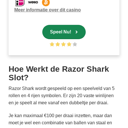
Meer informatie over dit casino
Speel Nu!
Hoe Werkt de Razor Shark
Slot?
Razor Shark wordt gespeeld op een speelveld van 5
rollen en 4 rijen symbolen. Er zijn 20 vaste winlijnen
en je speelt al mee vanaf een dubbeltje per draai.
Je kan maximaal €100 per draai inzetten, maar dan
moet je wel een combinatie van ballen van staal en