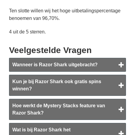
Ten slotte willen wij het hoge uitbetalingspercentage
benoemen van 96,70%.
4 uit de 5 sterren.
Veelgestelde Vragen
Wanneer is Razor Shark uitgebracht?
Kun je bij Razor Shark ook gratis spins
winnen?
Hoe werkt de Mystery Stacks feature van
Razor Shark?
Wat is bij Razor Shark het