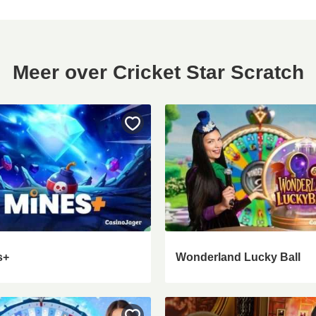
Meer over Cricket Star Scratch
Bewaar
als
favoriet
s+
Wonderland Lucky Ball