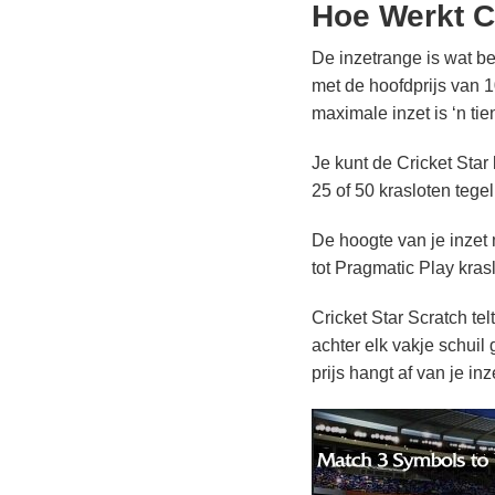
Hoe Werkt C
De inzetrange is wat be
met de hoofdprijs van 1
maximale inzet is ‘n tien
Je kunt de Cricket Star 
25 of 50 krasloten tegeli
De hoogte van je inzet 
tot Pragmatic Play kras
Cricket Star Scratch te
achter elk vakje schuil 
prijs hangt af van je in