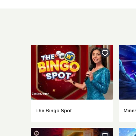
Bewaar
als
favoriet
The Bingo Spot
Mine