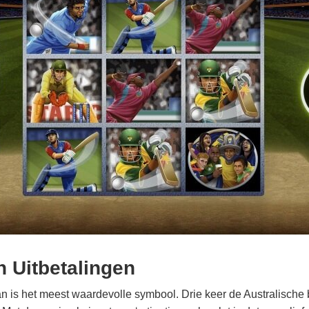
 Uitbetalingen
n is het meest waardevolle symbool. Drie keer de Australische 