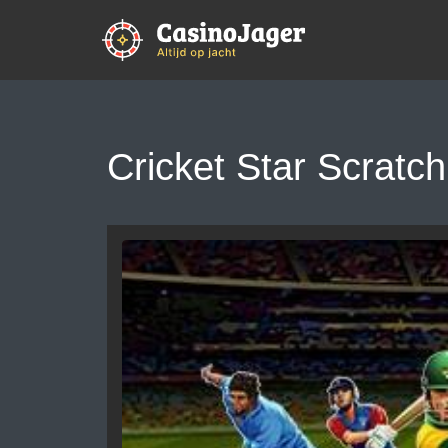
Cricket Star Scratch