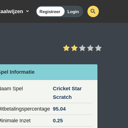
aalwijzen
Registreer
Login
pel Informatie
Naam Spel
Cricket Star
Scratch
itbetalingspercentage
95.04
inimale Inzet
0.25