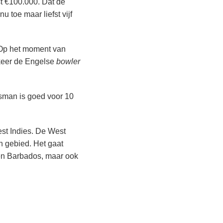
fst €100.000. Dat de
u toe maar liefst vijf
 Op het moment van
e keer de Engelse
bowler
tsman is goed voor 10
est Indies. De West
ch gebied. Het gaat
 en Barbados, maar ook