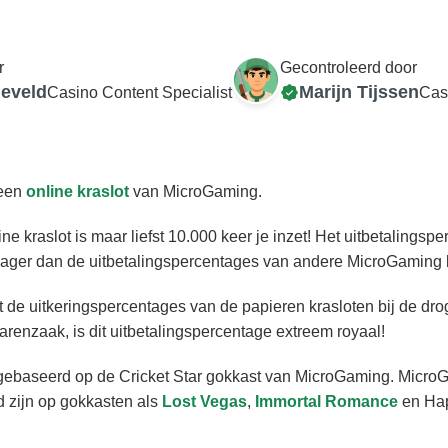
r
Gecontroleerd door
eveld
Marijn Tijssen
Casino Content Specialist
Cas
 een
online kraslot
van MicroGaming.
ine kraslot is maar liefst 10.000 keer je inzet! Het uitbetalingspe
lager dan de uitbetalingspercentages van andere MicroGaming 
t de uitkeringspercentages van de papieren krasloten bij de drogi
arenzaak, is dit uitbetalingspercentage extreem royaal!
s gebaseerd op de Cricket Star gokkast van MicroGaming. Micro
d zijn op gokkasten als
Lost Vegas
,
Immortal Romance
en Hap