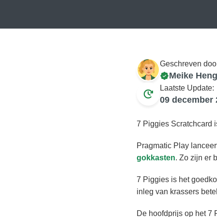
Geschreven doo
Meike Heng
Laatste Update:
09 december 
7 Piggies Scratchcard i
Pragmatic Play lanceert
gokkasten
. Zo zijn e
7 Piggies is het goedko
inleg van krassers bete
De hoofdprijs op het 7 