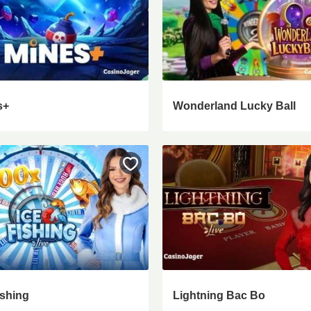
favoriet
s+
Wonderland Lucky Ball
Bewaar
als
favoriet
ishing
Lightning Bac Bo