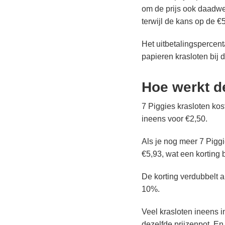
om de prijs ook daadwer
terwijl de kans op de €
Het uitbetalingspercen
papieren krasloten bij 
Hoe werkt d
7 Piggies krasloten kos
ineens voor €2,50.
Als je nog meer 7 Piggie
€5,93, wat een korting
De korting verdubbelt a
10%.
Veel krasloten ineens i
dezelfde prijzenpot. En