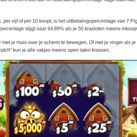
k, per vijf of per 10 koopt, is het uitbetalingspercentage van 7 P
percentage stijgt naar 94,89% als je 50 krasloten ineens inkoopt
 met je muis over je scherm te bewegen. Of met je vinger als je 
ratch” kun je alle vakjes ineens open laten krassen.