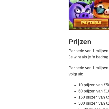
Prijzen
Per serie van 1 miljoe
Je wint als je ‘n bedrag 
Per serie van 1 miljoen 
volgt uit:
10 prijzen van €5
60 prijzen van €1
150 prijzen van €
500 prijzen van €