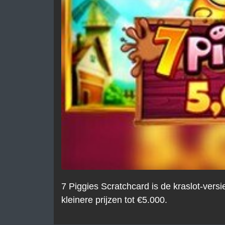
7 Piggies Scratchcard is de kraslot-versi
kleinere prijzen tot €5.000.