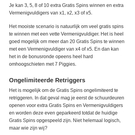
Je kan 3, 5, 8 of 10 extra Gratis Spins winnen en extra
Vermenigvuldigers van x1, x2, x3 of x5.
Het mooiste scenario is natuurlijk om veel gratis spins
te winnen met een vette Vermenigvuldiger. Het is heel
goed mogelijk om meer dan 20 Gratis Spins te winnen
met een Vermenigvuldiger van x4 of x5. En dan kan
het in de bonusronde opeens heel hard
omhoogschieten met 7 Piggies.
Ongelimiteerde Retriggers
Het is mogelijk om de Gratis Spins ongelimiteerd te
retriggeren. In dat geval mag je eerst de schuurdeuren
openen voor extra Gratis Spins en Vermenigvuldigers
en worden deze even geparkeerd totdat de huidige
Gratis Spins opgespeeld zijn. Niet helemaal logisch,
maar wie zijn wij?