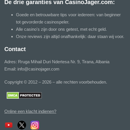
De drie garanties van CasinoJager.com:
Goede en betrouwbare tips voor iedereen: van beginner
tot gevorderde casinospeler.
Alle casino's zijn door ons getest, met echt geld.
Onze reviews zijn altijd onafhankelijk: daar staan wij voor.
Contact
Adres: Rruga Mihail Duri Ndertesa Nr. 9, Tirana, Albania
Email:
info@casinojager.com
Copyright © 2012 – 2026 – alle rechten voorbehouden.
Online een klacht indienen?