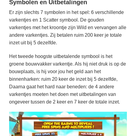
Symbolen en Uitbetalingen
Er zijn slechts 7 symbolen in het spel: 6 verschillende
varkentjes en 1 Scatter symbool. De gouden
varkentjes met het kroontje zijn Wild en vervangen alle
andere varkentjes. Zij betalen ruim 200 keer je totale
inzet uit bij 5 dezelfde.
Het tweede hoogste uitbetalende symbool is het
groene bouwvakker varkentje. Als hij niet druk is op de
bouwplaats, is hij voor jou het geld aan het
binnenharken: ruim 20 keer de inzet bij 5 dezelfde,
Daarna gaat het hard naar beneden: de 4 andere
varkentjes moeten het doen met uitbetalingen van
ongeveer tussen de 2 keer en 7 keer de totale inzet.