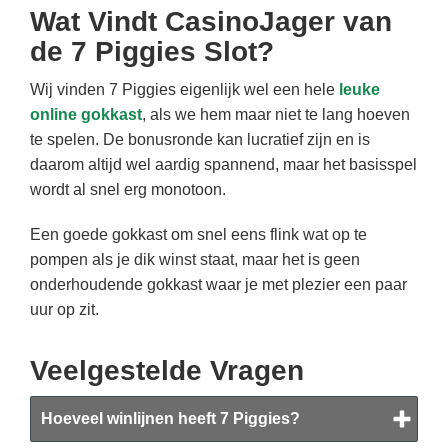
Wat Vindt CasinoJager van
de 7 Piggies Slot?
Wij vinden 7 Piggies eigenlijk wel een hele
leuke
online gokkast
, als we hem maar niet te lang hoeven
te spelen. De bonusronde kan lucratief zijn en is
daarom altijd wel aardig spannend, maar het basisspel
wordt al snel erg monotoon.
Een goede gokkast om snel eens flink wat op te
pompen als je dik winst staat, maar het is geen
onderhoudende gokkast waar je met plezier een paar
uur op zit.
Veelgestelde Vragen
Hoeveel winlijnen heeft 7 Piggies?