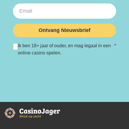
Ontvang Nieuwsbrief
Ik ben 18+ jaar of ouder, en mag legaal in een
*
online casino spelen.