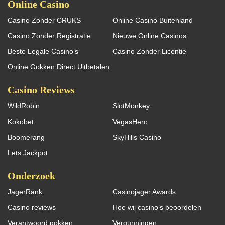
Online Casino
Casino Zonder CRUKS
Online Casino Buitenland
Casino Zonder Registratie
Nieuwe Online Casinos
Beste Legale Casino’s
Casino Zonder Licentie
Online Gokken Direct Uitbetalen
Casino Reviews
WildRobin
SlotMonkey
Kokobet
VegasHero
Boomerang
SkyHills Casino
Lets Jackpot
Onderzoek
JagerRank
Casinojager Awards
Casino reviews
Hoe wij casino’s beoordelen
Verantwoord gokken
Vergunningen