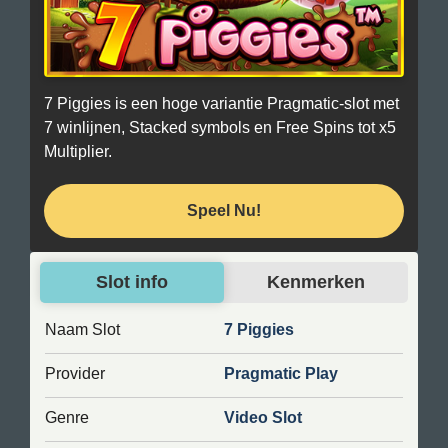
7 Piggies is een hoge variantie Pragmatic-slot met
7 winlijnen, Stacked symbols en Free Spins tot x5
Multiplier.
Speel Nu!
Slot info
Kenmerken
Reels
5
Naam Slot
7 Piggies
Autoplay
Ja
Bonus Spel
Ja
Provider
Pragmatic Play
Free Spins
5
Progressieve Jackpot
Nee
Genre
Video Slot
Multipliers
Ja