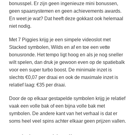
bonusspel. Er zijn geen ingenieuze mini bonussen,
geen spaarsystemen en geen achievements awards.
En weet je wat? Dat heeft deze gokkast ook helemaal
niet nodig.
Met 7 Piggies krijg je een simpele videoslot met
Stacked symbolen, Wilds en af en toe een vette
bonusronde. Het tempo ligt hoog en als je nog sneller
wilt spelen, dan druk je gewoon even op de spatiebalk
voor een super turbo boost. De minimale inzet is
slechts €0,07 per draai en ook de maximale inzet is
relatief laag: €35 per draai.
Door de op elkaar gestapelde symbolen krijg je relatief
vaak een volle bak of een bijna volle bak met
symbolen. De andere kant van het verhaal is dat er
soms heel veel spins achter elkaar geen prijzen vallen.