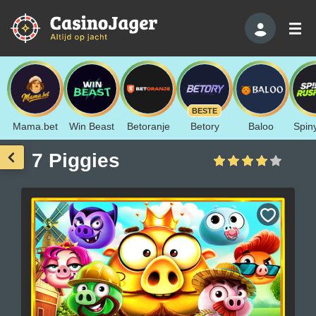
BESTE
Mama.bet
Win Beast
Betoranje
Betory
Baloo
Spin
7 Piggies
Bewaar
als
favoriet