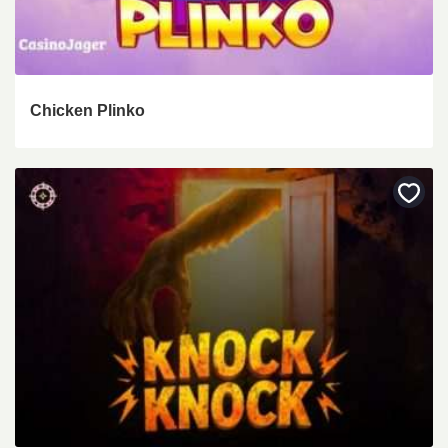
Chicken Plinko
Bewa
als
favori