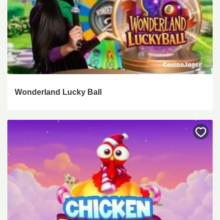
Wonderland Lucky Ball
Bewa
als
favori