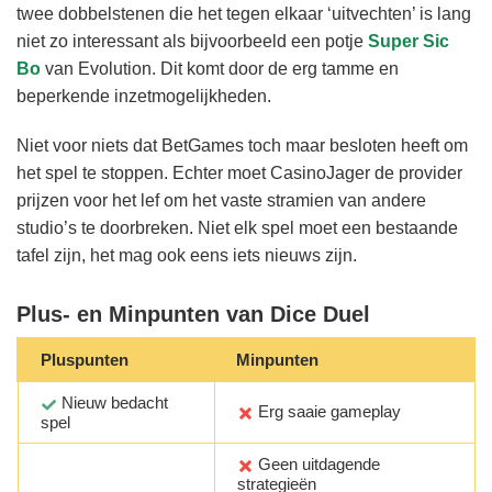
twee dobbelstenen die het tegen elkaar ‘uitvechten’ is lang
niet zo interessant als bijvoorbeeld een potje
Super Sic
Bo
van Evolution. Dit komt door de erg tamme en
beperkende inzetmogelijkheden.
Niet voor niets dat BetGames toch maar besloten heeft om
het spel te stoppen. Echter moet CasinoJager de provider
prijzen voor het lef om het vaste stramien van andere
studio’s te doorbreken. Niet elk spel moet een bestaande
tafel zijn, het mag ook eens iets nieuws zijn.
Plus- en Minpunten van Dice Duel
Pluspunten
Minpunten
Nieuw bedacht
Erg saaie gameplay
spel
Geen uitdagende
strategieën