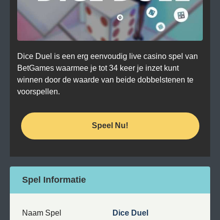
Dice Duel is een erg eenvoudig live casino spel van
BetGames waarmee je tot 34 keer je inzet kunt
winnen door de waarde van beide dobbelstenen te
voorspellen.
Speel Nu!
Spel Informatie
Naam Spel
Dice Duel