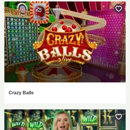
Bewa
als
favori
Crazy Balls
Bewa
als
favori