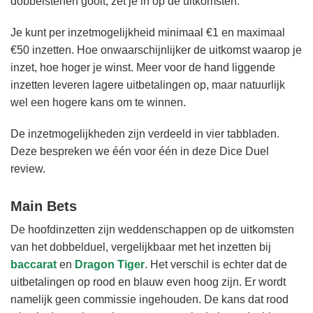
dobbelstenen gooit, zet je in op de uitkomsten.
Je kunt per inzetmogelijkheid minimaal €1 en maximaal
€50 inzetten. Hoe onwaarschijnlijker de uitkomst waarop je
inzet, hoe hoger je winst. Meer voor de hand liggende
inzetten leveren lagere uitbetalingen op, maar natuurlijk
wel een hogere kans om te winnen.
De inzetmogelijkheden zijn verdeeld in vier tabbladen.
Deze bespreken we één voor één in deze Dice Duel
review.
Main Bets
De hoofdinzetten zijn weddenschappen op de uitkomsten
van het dobbelduel, vergelijkbaar met het inzetten bij
baccarat
en
Dragon Tiger
. Het verschil is echter dat de
uitbetalingen op rood en blauw even hoog zijn. Er wordt
namelijk geen commissie ingehouden. De kans dat rood