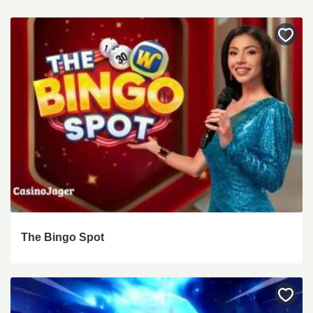
Bewa
als
favori
The Bingo Spot
Bewa
als