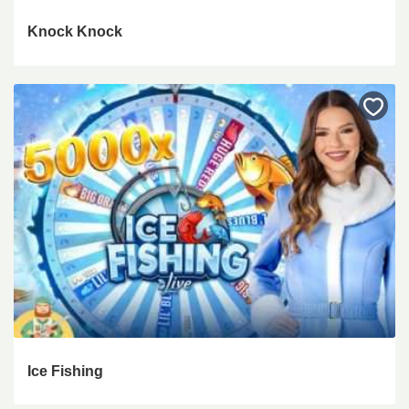
Knock Knock
Bewa
als
favori
Ice Fishing