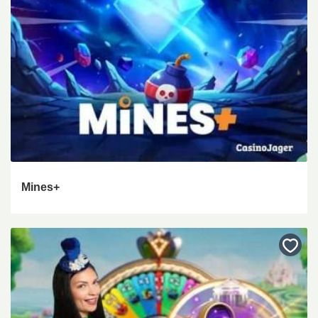
favori
Mines+
Bewa
als
favori