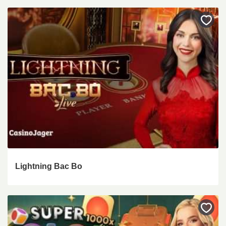
Bewa
als
favori
Lightning Bac Bo
Bewa
als