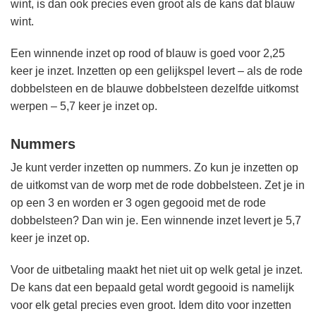
wint, is dan ook precies even groot als de kans dat blauw
wint.
Een winnende inzet op rood of blauw is goed voor 2,25
keer je inzet. Inzetten op een gelijkspel levert – als de rode
dobbelsteen en de blauwe dobbelsteen dezelfde uitkomst
werpen – 5,7 keer je inzet op.
Nummers
Je kunt verder inzetten op nummers. Zo kun je inzetten op
de uitkomst van de worp met de rode dobbelsteen. Zet je in
op een 3 en worden er 3 ogen gegooid met de rode
dobbelsteen? Dan win je. Een winnende inzet levert je 5,7
keer je inzet op.
Voor de uitbetaling maakt het niet uit op welk getal je inzet.
De kans dat een bepaald getal wordt gegooid is namelijk
voor elk getal precies even groot. Idem dito voor inzetten