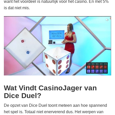
want het voordeel is natuurlijk voor het casino. En met 5%
is dat niet mis.
Wat Vindt CasinoJager van
Dice Duel?
De opzet van Dice Duel toont meteen aan hoe spannend
het spel is. Totaal niet enerverend dus. Het werpen van