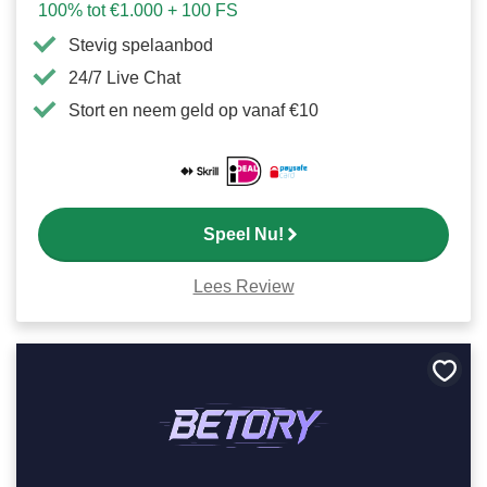
100% tot €1.000 + 100 FS
Stevig spelaanbod
24/7 Live Chat
Stort en neem geld op vanaf €10
Speel Nu!
Lees Review
Bewa
als
favori