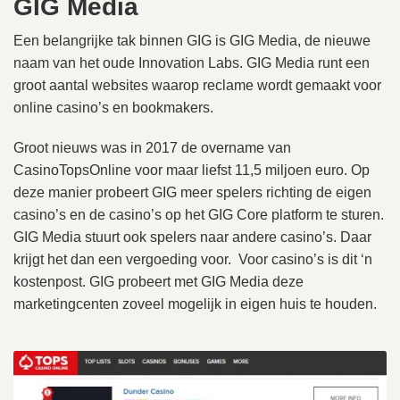
GIG Media
Een belangrijke tak binnen GIG is GIG Media, de nieuwe
naam van het oude Innovation Labs. GIG Media runt een
groot aantal websites waarop reclame wordt gemaakt voor
online casino’s en bookmakers.
Groot nieuws was in 2017 de overname van
CasinoTopsOnline voor maar liefst 11,5 miljoen euro. Op
deze manier probeert GIG meer spelers richting de eigen
casino’s en de casino’s op het GIG Core platform te sturen.
GIG Media stuurt ook spelers naar andere casino’s. Daar
krijgt het dan een vergoeding voor. Voor casino’s is dit ‘n
kostenpost. GIG probeert met GIG Media deze
marketingcenten zoveel mogelijk in eigen huis te houden.