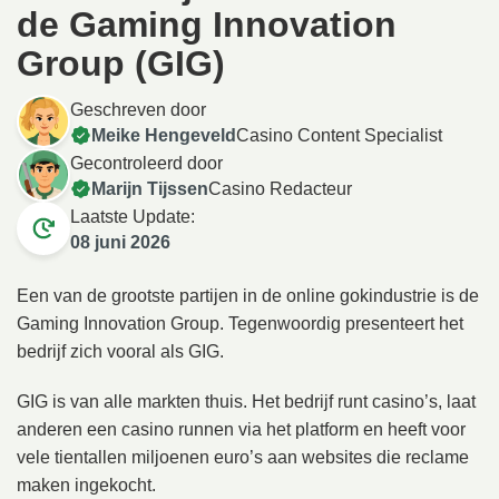
de Gaming Innovation
Group (GIG)
Geschreven door
Meike Hengeveld
Casino Content Specialist
Gecontroleerd door
Marijn Tijssen
Casino Redacteur
Laatste Update:
08 juni 2026
Een van de grootste partijen in de online gokindustrie is de
Gaming Innovation Group. Tegenwoordig presenteert het
bedrijf zich vooral als GIG.
GIG is van alle markten thuis. Het bedrijf runt casino’s, laat
anderen een casino runnen via het platform en heeft voor
vele tientallen miljoenen euro’s aan websites die reclame
maken ingekocht.