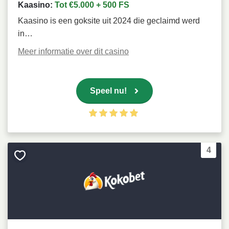
Kaasino:
Tot €5.000 + 500 FS
Kaasino is een goksite uit 2024 die geclaimd werd
in…
Meer informatie over dit casino
Speel nu!
4
Bewaar
als
favoriet