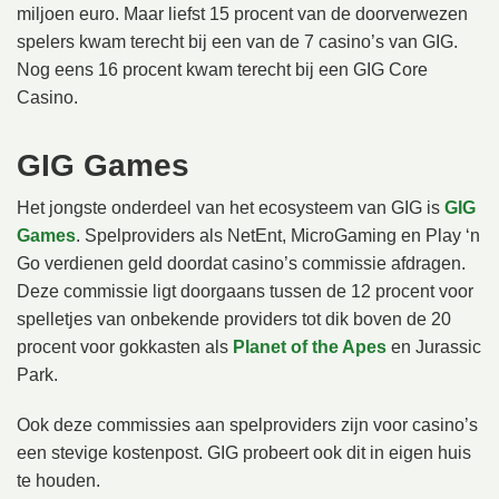
miljoen euro. Maar liefst 15 procent van de doorverwezen
spelers kwam terecht bij een van de 7 casino’s van GIG.
Nog eens 16 procent kwam terecht bij een GIG Core
Casino.
GIG Games
Het jongste onderdeel van het ecosysteem van GIG is
GIG
Games
. Spelproviders als NetEnt, MicroGaming en Play ‘n
Go verdienen geld doordat casino’s commissie afdragen.
Deze commissie ligt doorgaans tussen de 12 procent voor
spelletjes van onbekende providers tot dik boven de 20
procent voor gokkasten als
Planet of the Apes
en Jurassic
Park.
Ook deze commissies aan spelproviders zijn voor casino’s
een stevige kostenpost. GIG probeert ook dit in eigen huis
te houden.