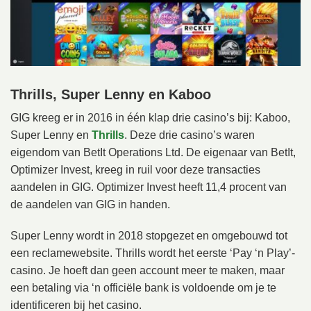
Thrills, Super Lenny en Kaboo
GIG kreeg er in 2016 in één klap drie casino’s bij: Kaboo,
Super Lenny en
Thrills
. Deze drie casino’s waren
eigendom van BetIt Operations Ltd. De eigenaar van BetIt,
Optimizer Invest, kreeg in ruil voor deze transacties
aandelen in GIG. Optimizer Invest heeft 11,4 procent van
de aandelen van GIG in handen.
Super Lenny wordt in 2018 stopgezet en omgebouwd tot
een reclamewebsite. Thrills wordt het eerste ‘Pay ‘n Play’-
casino. Je hoeft dan geen account meer te maken, maar
een betaling via ‘n officiële bank is voldoende om je te
identificeren bij het casino.