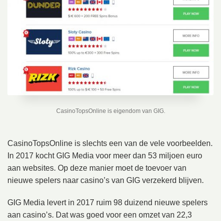
CasinoTopsOnline is eigendom van GIG.
CasinoTopsOnline is slechts een van de vele voorbeelden.
In 2017 kocht GIG Media voor meer dan 53 miljoen euro
aan websites. Op deze manier moet de toevoer van
nieuwe spelers naar casino’s van GIG verzekerd blijven.
GIG Media levert in 2017 ruim 98 duizend nieuwe spelers
aan casino’s. Dat was goed voor een omzet van 22,3