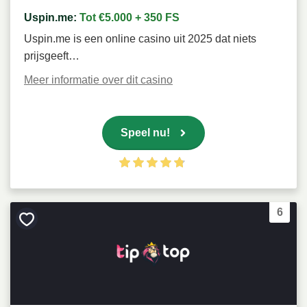
Uspin.me:
Tot €5.000 + 350 FS
Uspin.me is een online casino uit 2025 dat niets
prijsgeeft…
Meer informatie over dit casino
Speel nu!
6
Bewaar
als
favoriet