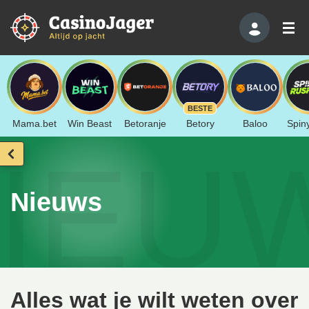
BESTE
Mama.bet
Win Beast
Betoranje
Betory
Baloo
Spin
IEU
Nieuws
Alles wat je wilt weten over