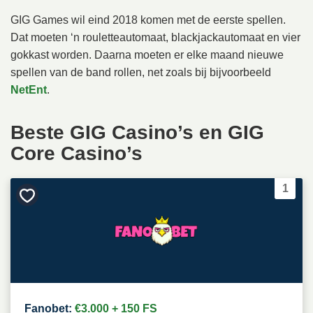
GIG Games wil eind 2018 komen met de eerste spellen.
Dat moeten ‘n rouletteautomaat, blackjackautomaat en vier
gokkast worden. Daarna moeten er elke maand nieuwe
spellen van de band rollen, net zoals bij bijvoorbeeld
NetEnt
.
Beste GIG Casino’s en GIG
Core Casino’s
1
Bewaar
als
favoriet
Fanobet:
€3.000 + 150 FS