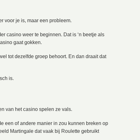
er voor je is, maar een probleem.
er casino weer te beginnen. Dat is ‘n beetje als
Casino gaat gokken.
 wel tot dezelfde groep behoort. En dan draait dat
sch is.
en van het casino spelen ze vals.
 de een of andere manier in zou kunnen breken op
beeld Martingale dat vaak bij Roulette gebruikt