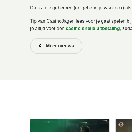
Dat kan je gebeuren (en gebeurt je vaak ook) als 
Tip van CasinoJager: lees voor je gaat spelen bij
je altijd voor een
casino snelle uitbetaling
, zoda
Meer nieuws