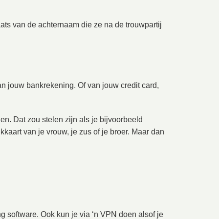
ts van de achternaam die ze na de trouwpartij
van jouw bankrekening. Of van jouw credit card,
. Dat zou stelen zijn als je bijvoorbeeld
kkaart van je vrouw, je zus of je broer. Maar dan
ing software. Ook kun je via ‘n VPN doen alsof je