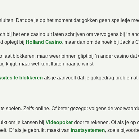
n sluiten. Dat doe je op het moment dat gokken geen spelletje me
 bij het ene casino uit laten schrijven om vervolgens bij ‘n and
d oplegt bij
Holland Casino
, maar dan om de hoek bij Jack’s 
o laat blokkeren, maar weer binnen glipt bij ‘n ander casino dat
ug krijgt, maar wel kunt fluiten naar je winst.
sites te blokkeren
als je aanvoelt dat je gokgedrag problemati
te spelen. Zelfs online. Of beter gezegd: volgens de voorwaard
ruikt om je kansen bij
Videopoker
door te rekenen. Of als je op
elt. Of als je gebruikt maakt van
inzetsystemen
, zoals bijvoor