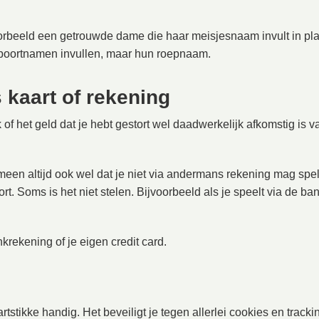
rbeeld een getrouwde dame die haar meisjesnaam invult in plaa
spoortnamen invullen, maar hun roepnaam.
 kaart of rekening
k of het geld dat je hebt gestort wel daadwerkelijk afkomstig is 
en altijd ook wel dat je niet via andermans rekening mag spelen
t. Soms is het niet stelen. Bijvoorbeeld als je speelt via de ban
krekening of je eigen credit card.
rtstikke handig. Het beveiligt je tegen allerlei cookies en track