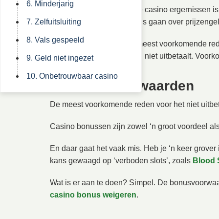
6. Minderjarig
Een van de grootste online casino ergernissen is
7. Zelfuitsluiting
spelers over online casino’s gaan over prijzengel
8. Vals gespeeld
CasinoJager somt de 10 meest voorkomende reden 
dat ‘n casino je prijzengeld niet uitbetaalt. Vo
9. Geld niet ingezet
10. Onbetrouwbaar casino
1. Bonusvoorwaarden
De meest voorkomende reden voor het niet uitbet
Casino bonussen zijn zowel ‘n groot voordeel als
En daar gaat het vaak mis. Heb je ‘n keer grove
kans gewaagd op ‘verboden slots’, zoals
Blood 
Wat is er aan te doen? Simpel. De bonusvoorwaa
casino bonus weigeren
.