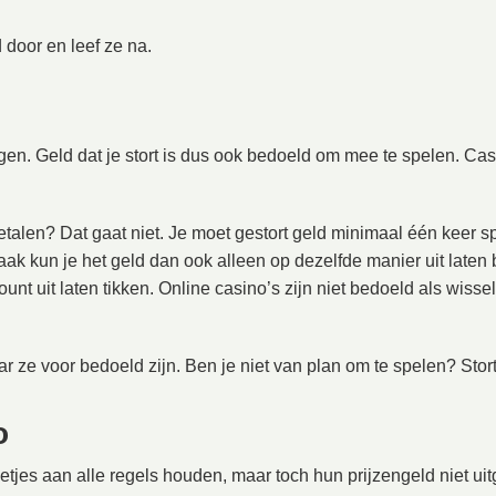
door en leef ze na.
en. Geld dat je stort is dus ook bedoeld om mee te spelen. Casi
 betalen? Dat gaat niet. Je moet gestort geld minimaal één keer 
aak kun je het geld dan ook alleen op dezelfde manier uit laten be
ount uit laten tikken. Online casino’s zijn niet bedoeld als wiss
r ze voor bedoeld zijn. Ben je niet van plan om te spelen? Stort
o
etjes aan alle regels houden, maar toch hun prijzengeld niet uit