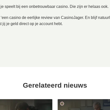
je speelt bij een onbetrouwbaar casino. Die zijn er helaas ook.
 ‘een casino de eerlijke review van CasinoJager. En blijf natuurl
t jij je geld direct op je account hebt.
Gerelateerd nieuws