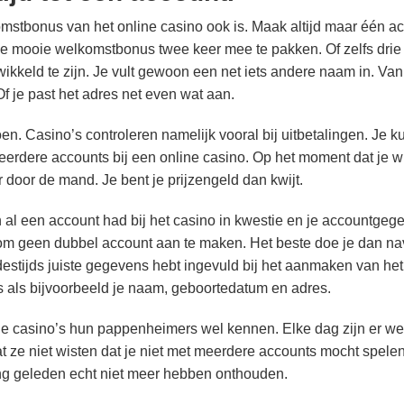
stbonus van het online casino ook is. Maak altijd maar één acco
 die mooie welkomstbonus twee keer mee te pakken. Of zelfs drie k
wikkeld te zijn. Je vult gewoon een net iets andere naam in. Va
Of je past het adres net even wat aan.
en. Casino’s controleren namelijk vooral bij uitbetalingen. Je k
eerdere accounts bij een online casino. Op het moment dat je w
er door de mand. Je bent je prijzengeld dan kwijt.
 al een account had bij het casino in kwestie en je accountgeg
om geen dubbel account aan te maken. Het beste doe je dan nav
 destijds juiste gegevens hebt ingevuld bij het aanmaken van he
 als bijvoorbeeld je naam, geboortedatum en adres.
ne casino’s hun pappenheimers wel kennen. Elke dag zijn er wel
 ze niet wisten dat je niet met meerdere accounts mocht spele
ng geleden echt niet meer hebben onthouden.