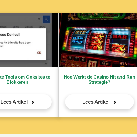
te Tools om Goksites te
Hoe Werkt de Casino Hit and Run
Blokkeren
Strategie?
Lees Artikel
Lees Artikel