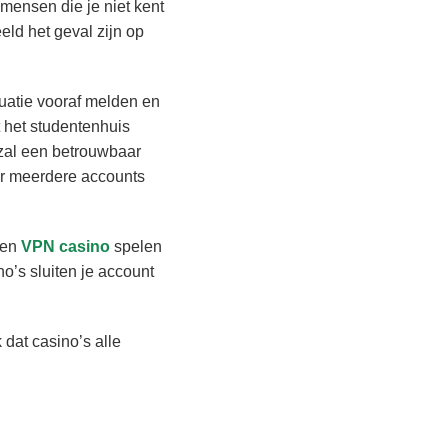
mensen die je niet kent
eld het geval zijn op
tuatie vooraf melden en
t het studentenhuis
 zal een betrouwbaar
er meerdere accounts
een
VPN casino
spelen
o’s sluiten je account
 dat casino’s alle