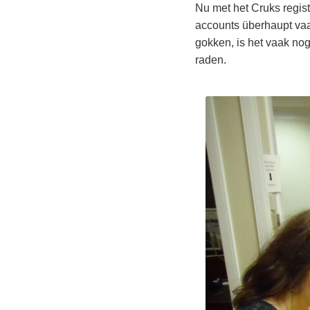
Nu met het Cruks regist
accounts überhaupt vaak
gokken, is het vaak no
raden.