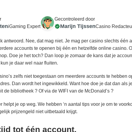
r
Gecontroleerd door
ten
Marijn Tijssen
iGaming Expert
Casino Redacteu
lijk antwoord. Nee, dat mag niet. Je mag per casino slechts één
erdere accounts te openen bij één en hetzelfde online casino. O
nop. Doe je het toch? Dan loop je zomaar de kans dat je accoun
un je daar wel naar fluiten.
casino’s zelfs niet toegestaan om meerdere accounts te hebben o
res. Dan wordt het ingewikkeld. Want hoe doe je dat dan als je
it de bibliotheek ? Of via de WIFI van de McDonald’s ?
 helpt je op weg. We hebben ‘n aantal tips voor je om te voork
ijk prijzengeld niet uitbetaald krijgt.
tijd tot één account.