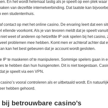
. En het wordt helemaal lastig als je speelt op een plek waar 
aken van dezelfde internetverbinding. Dat laatste kan bijvoorbe
n een studentenhuis.
f contact op met het online casino. De ervaring leert dat een si
l ellende voorkomt. Als je van tevoren meldt dat je speelt vanui
 niet weet of anderen op hetzelfde IP ook spelen bij het casino,
t veel problemen mee hebben. Komt men er achteraf achter dat 
an kan het best gebeuren dat je account wordt gesloten.
je IP te maskeren of te manipuleren. Sommige spelers gaan in 
s te hebben dan hun huisgenoten. Dit is niet toegestaan. Casin
dat je speelt via een VPN.
casino’s vooral controleren als er uitbetaald wordt. En natuurlijk
keer hebben gehoord.
 bij betrouwbare casino’s