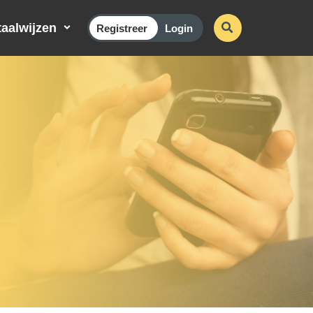
aalwijzen
Registreer
Login