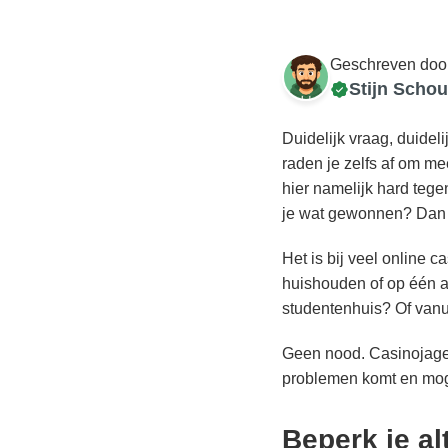
Geschreven doo
Stijn Schou
Duidelijk vraag, duide
raden je zelfs af om me
hier namelijk hard tege
je wat gewonnen? Dan k
Het is bij veel online 
huishouden of op één ad
studentenhuis? Of vanu
Geen nood. Casinojager
problemen komt en mogel
Beperk je al