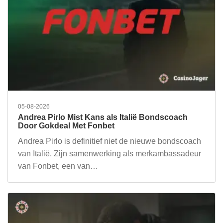
05-08-2026
Andrea Pirlo Mist Kans als Italië Bondscoach
Door Gokdeal Met Fonbet
Andrea Pirlo is definitief niet de nieuwe bondscoach
van Italië. Zijn samenwerking als merkambassadeur
van Fonbet, een van…