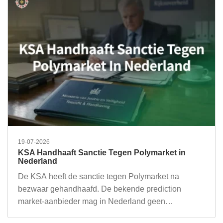
19-07-2026
KSA Handhaaft Sanctie Tegen Polymarket in
Nederland
De KSA heeft de sanctie tegen Polymarket na
bezwaar gehandhaafd. De bekende prediction
market-aanbieder mag in Nederland geen…