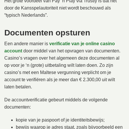
Het grote voordeel van Pay ‘n Play via Trustly is dat het
door de Kansspelautoriteit niet wordt beschouwd als
“typisch Nederlands”.
Documenten opsturen
Een andere manier is
verificatie van je online casino
account
door middel van het opvragen van documenten.
Casino’s vragen over het algemeen deze documenten al
op voor je ‘n (grote) uitbetaling wilt laten doen. Zo zijn
casino’s met een Maltese vergunning verplicht om je
account te verifiëren als je meer dan € 2.300,00 uit wilt
laten betalen.
De accountverificatie gebeurt middels de volgende
documenten:
kopie van je paspoort of je identiteitsbewijs;
bewijs waarop je adres staat, zoals bijvoorbeeld een