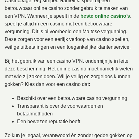
CasinoJager erg simpel. Namelijk: speel bij een
betrouwbaar online casino zonder gebruik te maken van
een VPN. Wanneer je speelt in de
beste online casino’s
,
speel je altijd in een casino met een betrouwbare
vergunning. Dit is bijvoorbeeld een Maltese vergunning.
Deze zorgen voor een eerlijk verloop van casino spellen,
veilige uitbetalingen en een toegankelijke klantenservice.
Bij het gebruik van een casino VPN, ondermijn je in feite
deze bescherming. Het online casino moet namelijk weten
met wie zij zaken doen. Wil je veilig en zorgeloos kunnen
gokken? Kies dan voor een casino dat:
Beschikt over een betrouwbare casino vergunning
Transparant is over de voorwaarden en
betaalmethoden
Een bewezen reputatie heeft
Zo kun je legaal, verantwoord én zonder gedoe gokken op