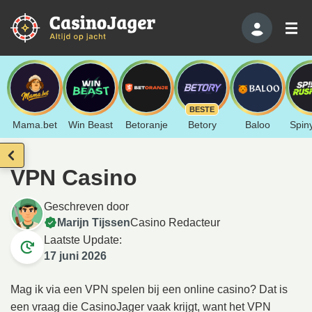
BESTE
Mama.bet
Win Beast
Betoranje
Betory
Baloo
Spin
VPN Casino
Geschreven door
Marijn Tijssen
Casino Redacteur
Laatste Update:
17 juni 2026
Mag ik via een VPN spelen bij een online casino? Dat is
een vraag die CasinoJager vaak krijgt, want het VPN