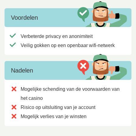
Voordelen
Verbeterde privacy en anonimiteit
Veilig gokken op een openbaar wifi-netwerk
Nadelen
Mogelijke schending van de voorwaarden van
het casino
Risico op uitsluiting van je account
Mogelijk verlies van je winsten