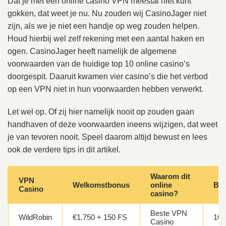
Dat je met een online casino VPN meestal niet kunt
gokken, dat weet je nu. Nu zouden wij CasinoJager niet
zijn, als we je niet een handje op weg zouden helpen.
Houd hierbij wel zelf rekening met een aantal haken en
ogen. CasinoJager heeft namelijk de algemene
voorwaarden van de huidige top 10 online casino’s
doorgespit. Daaruit kwamen vier casino’s die het verbod
op een VPN niet in hun voorwaarden hebben verwerkt.
Let wel op. Of zij hier namelijk nooit op zouden gaan
handhaven of deze voorwaarden ineens wijzigen, dat weet
je van tevoren nooit. Speel daarom altijd bewust en lees
ook de verdere tips in dit artikel.
Waarom dit
VPN
Welkomstbonus
online
Beo
Casino
casino?
Beste VPN
WildRobin
€1.750 + 150 FS
10
Casino