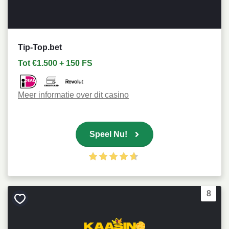
Tip-Top.bet
Tot €1.500 + 150 FS
Meer informatie over dit casino
Speel Nu!
8
Bewaar
als
favoriet