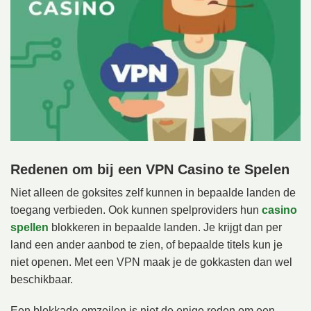
Redenen om bij een VPN Casino te Spelen
Niet alleen de goksites zelf kunnen in bepaalde landen de
toegang verbieden. Ook kunnen spelproviders hun
casino
spellen
blokkeren in bepaalde landen. Je krijgt dan per
land een ander aanbod te zien, of bepaalde titels kun je
niet openen. Met een VPN maak je de gokkasten dan wel
beschikbaar.
Een blokkade omzeilen is niet de enige reden om een