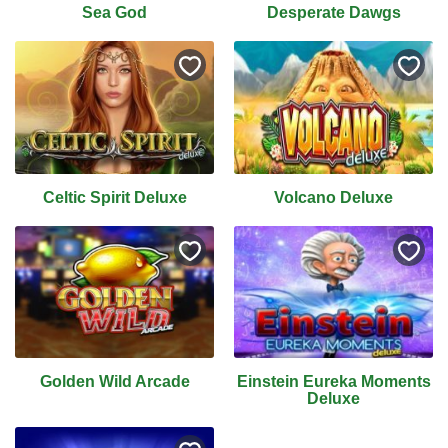
Sea God
Desperate Dawgs
Bewaar
Bewa
als
als
favoriet
favori
Celtic Spirit Deluxe
Volcano Deluxe
Bewaar
Bewa
als
als
favoriet
favori
Golden Wild Arcade
Einstein Eureka Moments
Deluxe