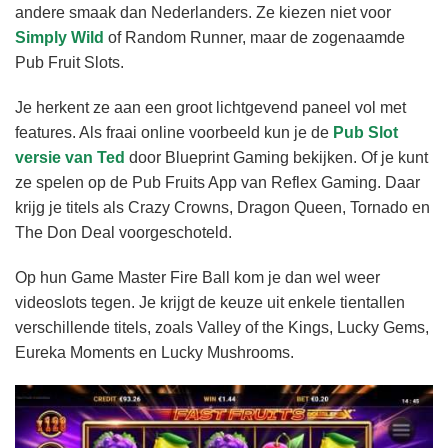
andere smaak dan Nederlanders. Ze kiezen niet voor
Simply Wild
of Random Runner, maar de zogenaamde
Pub Fruit Slots.
Je herkent ze aan een groot lichtgevend paneel vol met
features. Als fraai online voorbeeld kun je de
Pub Slot
versie van Ted
door Blueprint Gaming bekijken. Of je kunt
ze spelen op de Pub Fruits App van Reflex Gaming. Daar
krijg je titels als Crazy Crowns, Dragon Queen, Tornado en
The Don Deal voorgeschoteld.
Op hun Game Master Fire Ball kom je dan wel weer
videoslots tegen. Je krijgt de keuze uit enkele tientallen
verschillende titels, zoals Valley of the Kings, Lucky Gems,
Eureka Moments en Lucky Mushrooms.