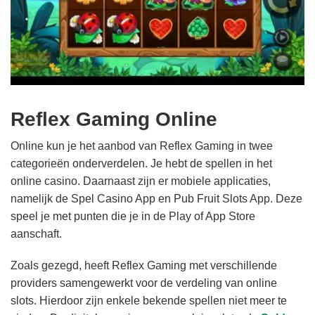
Reflex Gaming Online
Online kun je het aanbod van Reflex Gaming in twee
categorieën onderverdelen. Je hebt de spellen in het
online casino. Daarnaast zijn er mobiele applicaties,
namelijk de Spel Casino App en Pub Fruit Slots App. Deze
speel je met punten die je in de Play of App Store
aanschaft.
Zoals gezegd, heeft Reflex Gaming met verschillende
providers samengewerkt voor de verdeling van online
slots. Hierdoor zijn enkele bekende spellen niet meer te