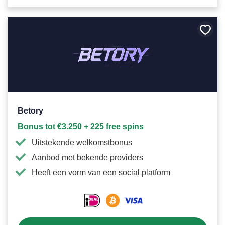
Bewa
als
favori
Betory
Bonus tot €3.250 + 225 free spins
Uitstekende welkomstbonus
Aanbod met bekende providers
Heeft een vorm van een social platform