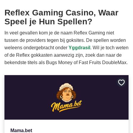
Reflex Gaming Casino, Waar
Speel je Hun Spellen?
In veel gevallen kom je de naam Reflex Gaming niet
tussen de providers tegen bij goksites. De spellen worden
weleens ondergebracht onder
Yggdrasil
. Wil je toch weten
of de Reflex gokkasten aanwezig zijn, zoek dan naar de
bekendste titels als Bugs Money of Fast Fruits DoubleMax.
Bewa
als
favori
Mama.bet