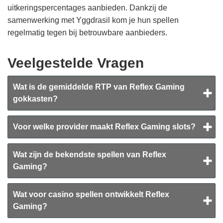
uitkeringspercentages aanbieden. Dankzij de
samenwerking met Yggdrasil kom je hun spellen
regelmatig tegen bij betrouwbare aanbieders.
Veelgestelde Vragen
Wat is de gemiddelde RTP van Reflex Gaming
gokkasten?
Voor welke provider maakt Reflex Gaming slots?
Wat zijn de bekendste spellen van Reflex
Gaming?
Wat voor casino spellen ontwikkelt Reflex
Gaming?