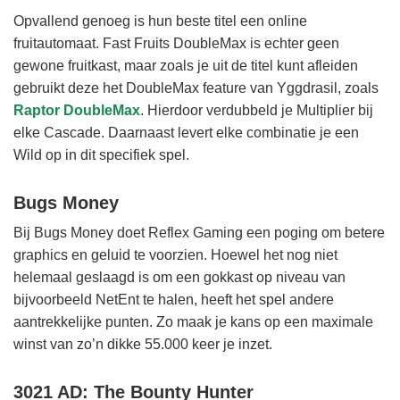
Opvallend genoeg is hun beste titel een online
fruitautomaat. Fast Fruits DoubleMax is echter geen
gewone fruitkast, maar zoals je uit de titel kunt afleiden
gebruikt deze het DoubleMax feature van Yggdrasil, zoals
Raptor DoubleMax
. Hierdoor verdubbeld je Multiplier bij
elke Cascade. Daarnaast levert elke combinatie je een
Wild op in dit specifiek spel.
Bugs Money
Bij Bugs Money doet Reflex Gaming een poging om betere
graphics en geluid te voorzien. Hoewel het nog niet
helemaal geslaagd is om een gokkast op niveau van
bijvoorbeeld NetEnt te halen, heeft het spel andere
aantrekkelijke punten. Zo maak je kans op een maximale
winst van zo’n dikke 55.000 keer je inzet.
3021 AD: The Bounty Hunter