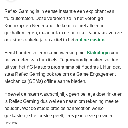
Reflex Gaming is in eerste instantie een exploitant van
fruitautomaten. Deze verdelen ze in het Verenigd
Koninkrijk en Nederland. Je komt ze niet alleen in
gokhallen tegen, maar ook in de horeca. Daarnaast zijn ze
ook sinds enkele jaren actief in het
online casino
.
Eerst hadden ze een samenwerking met
Stakelogic
voor
het verdelen van hun titels. Tegenwoordig maken ze deel
uit van het YG Masters programma bij Yggdrasil. Hun deal
staat Reflex Gaming ook toe om de Game Engagement
Mechanics (GEMs) offline aan te bieden.
Hoewel de naam waarschijnlijk geen belletje doet rinkelen,
is Reflex Gaming dus wel een naam om rekening mee te
houden. Wat de studio precies aanbiedt en welke
gokkasten je het beste speelt, lees je in deze provider
review.