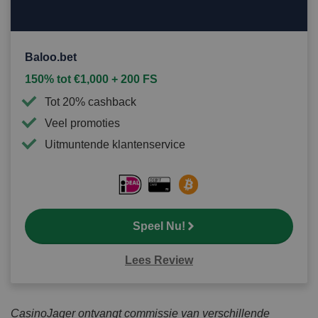
Baloo.bet
150% tot €1,000 + 200 FS
Tot 20% cashback
Veel promoties
Uitmuntende klantenservice
Speel Nu!
Lees Review
CasinoJager ontvangt commissie van verschillende