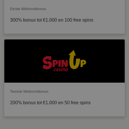
Eerste Welkomstbonus
300% bonus tot €1.000 en 100 free spins
Tweede Welkomstbonus
200% bonus tot €1.000 en 50 free spins