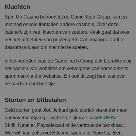
Klachten
Spin Up Casino behoort tot de Game Tech Group, samen
met nog enkele tientallen andere casino’s. Over deze
casino’s zijn veel klachten van spelers. Vaak gaat dat over
het niet uitbetalen van prijzengeld. CasinoJager raadt je
daarom ook aan om hier niet te spelen.
In het verleden was de Game Tech Group ook betrokken bij
het hacken van websites om vervolgens casinoreclame te
spammen via die websites. En ook dit zegt heel wat over
de aard van het beestje.
Storten en Uitbetalen
Geld storten gaat vlot. Je kunt geld storten via onder meer
bankoverschrijving – wat vergelijkbaar is met
iDEAL
–
Skrill, Neteller, Paysafecard of de vertrouwde bankkaart.
Wie wil, kan zelfs met Bitcoins spelen bij Spin Up. Een