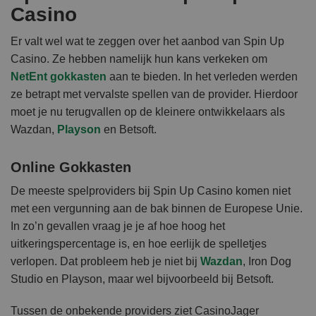
Casino
Er valt wel wat te zeggen over het aanbod van Spin Up
Casino. Ze hebben namelijk hun kans verkeken om
NetEnt gokkasten
aan te bieden. In het verleden werden
ze betrapt met vervalste spellen van de provider. Hierdoor
moet je nu terugvallen op de kleinere ontwikkelaars als
Wazdan,
Playson
en Betsoft.
Online Gokkasten
De meeste spelproviders bij Spin Up Casino komen niet
met een vergunning aan de bak binnen de Europese Unie.
In zo’n gevallen vraag je je af hoe hoog het
uitkeringspercentage is, en hoe eerlijk de spelletjes
verlopen. Dat probleem heb je niet bij
Wazdan
, Iron Dog
Studio en Playson, maar wel bijvoorbeeld bij Betsoft.
Tussen de onbekende providers ziet CasinoJager