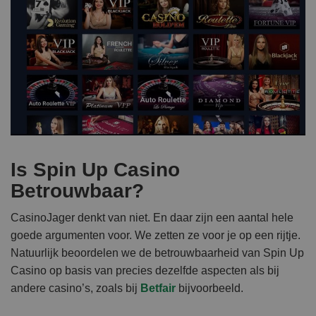
Is Spin Up Casino
Betrouwbaar?
CasinoJager denkt van niet. En daar zijn een aantal hele
goede argumenten voor. We zetten ze voor je op een rijtje.
Natuurlijk beoordelen we de betrouwbaarheid van Spin Up
Casino op basis van precies dezelfde aspecten als bij
andere casino’s, zoals bij
Betfair
bijvoorbeeld.