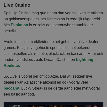
Live Casino
Spin Up Casino mag qua naam dan vooral lijken te mikken
op gokkastenspelers, het live casino is redelijk uitgebreid.
Met
Evolution
is er zelfs een betrouwbare aanbieder
gestrikt.
Evolution is de marktleider op het gebied van live dealer
games. Er zijn live gehoste speeltafels met bekende
casinospellen als roulette, blackjack en baccarat. Maar ook
andere vondsten, zoals Dream Catcher en
Lightning
Roulette
.
SA Live is vooral gericht op Azië. Dat wil zeggen live
dealers van Aziatische afkomst en ook vooral veel
baccarat
. Lucky Streak is de derde aanbieder met vooral
een basic aanbod.