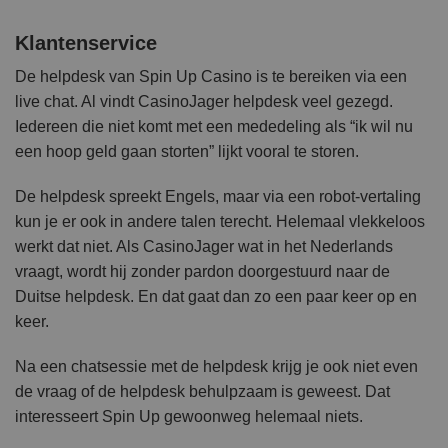
Klantenservice
De helpdesk van Spin Up Casino is te bereiken via een
live chat. Al vindt CasinoJager helpdesk veel gezegd.
Iedereen die niet komt met een mededeling als “ik wil nu
een hoop geld gaan storten” lijkt vooral te storen.
De helpdesk spreekt Engels, maar via een robot-vertaling
kun je er ook in andere talen terecht. Helemaal vlekkeloos
werkt dat niet. Als CasinoJager wat in het Nederlands
vraagt, wordt hij zonder pardon doorgestuurd naar de
Duitse helpdesk. En dat gaat dan zo een paar keer op en
keer.
Na een chatsessie met de helpdesk krijg je ook niet even
de vraag of de helpdesk behulpzaam is geweest. Dat
interesseert Spin Up gewoonweg helemaal niets.