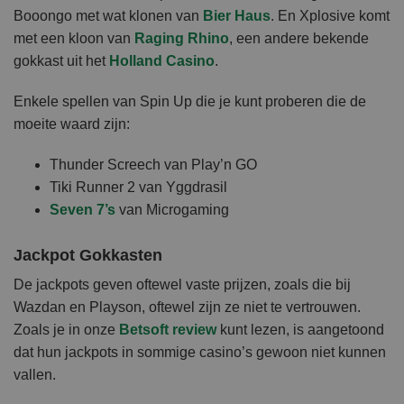
Booongo met wat klonen van
Bier Haus
. En Xplosive komt
met een kloon van
Raging Rhino
, een andere bekende
gokkast uit het
Holland Casino
.
Enkele spellen van Spin Up die je kunt proberen die de
moeite waard zijn:
Thunder Screech van Play’n GO
Tiki Runner 2 van Yggdrasil
Seven 7’s
van Microgaming
Jackpot Gokkasten
De jackpots geven oftewel vaste prijzen, zoals die bij
Wazdan en Playson, oftewel zijn ze niet te vertrouwen.
Zoals je in onze
Betsoft review
kunt lezen, is aangetoond
dat hun jackpots in sommige casino’s gewoon niet kunnen
vallen.