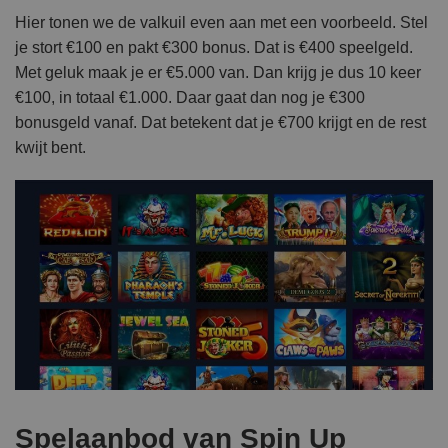
Hier tonen we de valkuil even aan met een voorbeeld. Stel
je stort €100 en pakt €300 bonus. Dat is €400 speelgeld.
Met geluk maak je er €5.000 van. Dan krijg je dus 10 keer
€100, in totaal €1.000. Daar gaat dan nog je €300
bonusgeld vanaf. Dat betekent dat je €700 krijgt en de rest
kwijt bent.
Spelaanbod van Spin Up