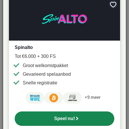
Bewaar
het de percentages die je mond laten openvallen.
als
favoriet
Welkomstbonus
Het gaat dus om een tweedelig welkomstpakket waarmee
Spin Up je probeert warm te maken. De 300% eerste
stortingsbonus tot €1.000 met 100 gratis spins klinkt uiterst
Spinalto
interessant. Ook bij je tweede storting is het nog 200% tot
Tot €6.000 + 300 FS
€1.000 met 50 spins. Gratis draaien doe je op Book of Gold
Groot welkomstpakket
Double Chance.
Gevarieerd spelaanbod
Toernooien
Snelle registratie
Spin Up Casino spreekt nergens over toernooien. Zelfs
+9 meer
niet over competities die providers aanbieden, zoals de
Drops & Wins of Spinoleague.
Speel nu!
Bonusvoorwaarden