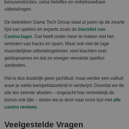
bonusrestricties, valse beloftes en onbetrouwbare
uitbetalingen.
De betrokken Game Tech Group staat al jaren op de zwarte
lijst van spelers én experts zoals de
blacklist van
CasinoJager
. Dat heeft onder meer te maken met het
verleden van hacks en spam. Maar ook met de lage
maandelijkse uitbetalingslimiet, veel klachten over
geldopnames en dat ze vroeger vervalste spellen
aanboden.
Het is dus duidelijk geen jachtbuit, maar eerder een valkuil
waar je saldo kwispelstaartend in verdwijnt. Doordat we de
site ten zeerste afraden – ongeacht hoe verleidelijk de
bonus ook lijkt – sturen we je door naar onze lijst met
alle
casino reviews
.
Veelgestelde Vragen