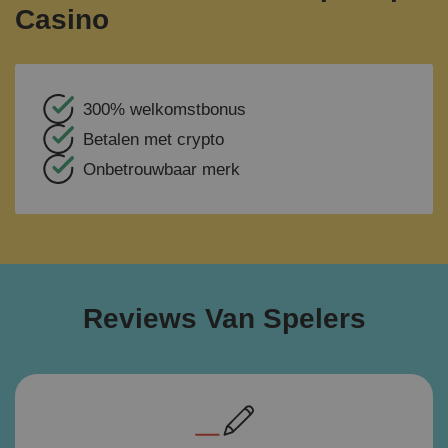
Casino
300% welkomstbonus
Betalen met crypto
Onbetrouwbaar merk
Reviews Van Spelers