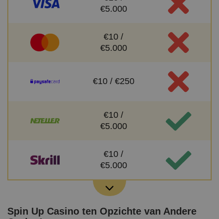
€5.000
€10 /
€5.000
€10 / €250
€10 /
€5.000
€10 /
€5.000
Spin Up Casino ten Opzichte van Andere