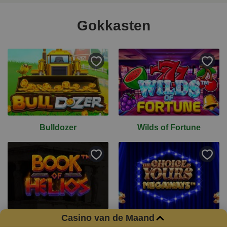
Gokkasten
Bewaar
Bewa
als
als
favoriet
favori
Bulldozer
Wilds of Fortune
Bewaar
Bewa
als
als
favoriet
favori
Casino van de Maand
Book of Helios Slot
The Choice Is Yours