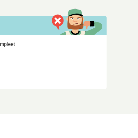
ompleet