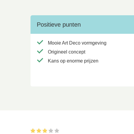
Positieve punten
Mooie Art Deco vormgeving
Origineel concept
Kans op enorme prijzen