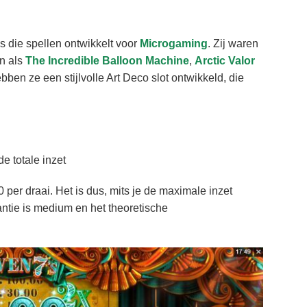
s die spellen ontwikkelt voor
Microgaming
. Zij waren
en als
The Incredible Balloon Machine
,
Arctic Valor
en ze een stijlvolle Art Deco slot ontwikkeld, die
e totale inzet
0 per draai. Het is dus, mits je de maximale inzet
ntie is medium en het theoretische