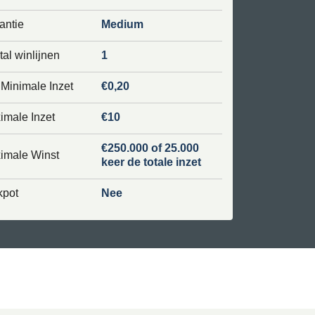
ds
Nee
betalingspercentage
96,60%
antie
Medium
antie
Medium
al winlijnen
1
al winlijnen
1
 Minimale Inzet
€0,20
 Minimale Inzet
€0,20
imale Inzet
€10
imale Inzet
€10
€250.000 of 25.000
imale Winst
keer de totale inzet
€250.000 of 25.000 keer
imale Winst
de totale inzet
kpot
Nee
kpot
Nee