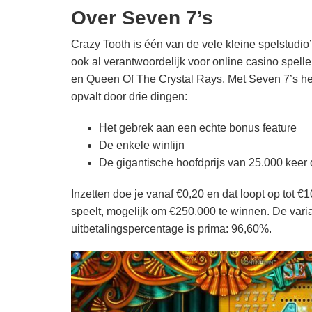
Over Seven 7’s
Crazy Tooth is één van de vele kleine spelstudio’
ook al verantwoordelijk voor online casino spell
en Queen Of The Crystal Rays. Met Seven 7’s hebb
opvalt door drie dingen:
Het gebrek aan een echte bonus feature
De enkele winlijn
De gigantische hoofdprijs van 25.000 keer d
Inzetten doe je vanaf €0,20 en dat loopt op tot €1
speelt, mogelijk om €250.000 te winnen. De varia
uitbetalingspercentage is prima: 96,60%.