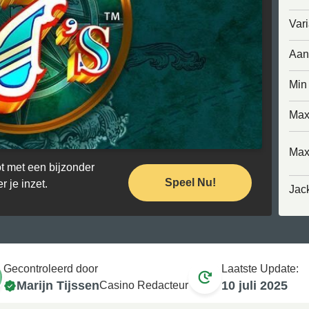
Wil
Uit
Vari
Vari
Aant
Aant
Min
Min
Max
Max
Max
t met een bijzonder
Max
Speel Nu!
r je inzet.
Jac
Jac
Gecontroleerd door
Laatste Update:
Marijn Tijssen
10 juli 2025
Casino Redacteur