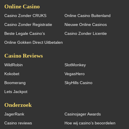
Online Casino
Casino Zonder CRUKS
Online Casino Buitenland
Casino Zonder Registratie
Nieuwe Online Casinos
Beste Legale Casino’s
Casino Zonder Licentie
Online Gokken Direct Uitbetalen
Casino Reviews
WildRobin
SlotMonkey
Kokobet
VegasHero
Boomerang
SkyHills Casino
Lets Jackpot
Onderzoek
JagerRank
Casinojager Awards
Casino reviews
Hoe wij casino’s beoordelen