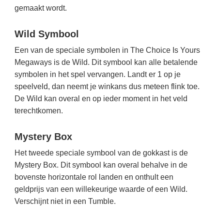
gemaakt wordt.
Wild Symbool
Een van de speciale symbolen in The Choice Is Yours
Megaways is de Wild. Dit symbool kan alle betalende
symbolen in het spel vervangen. Landt er 1 op je
speelveld, dan neemt je winkans dus meteen flink toe.
De Wild kan overal en op ieder moment in het veld
terechtkomen.
Mystery Box
Het tweede speciale symbool van de gokkast is de
Mystery Box. Dit symbool kan overal behalve in de
bovenste horizontale rol landen en onthult een
geldprijs van een willekeurige waarde of een Wild.
Verschijnt niet in een Tumble.