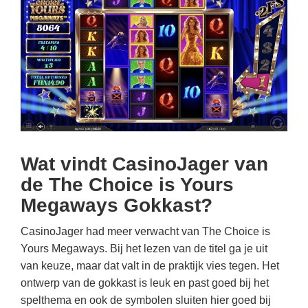
Wat vindt CasinoJager van
de The Choice is Yours
Megaways Gokkast?
CasinoJager had meer verwacht van The Choice is
Yours Megaways. Bij het lezen van de titel ga je uit
van keuze, maar dat valt in de praktijk vies tegen. Het
ontwerp van de gokkast is leuk en past goed bij het
spelthema en ook de symbolen sluiten hier goed bij