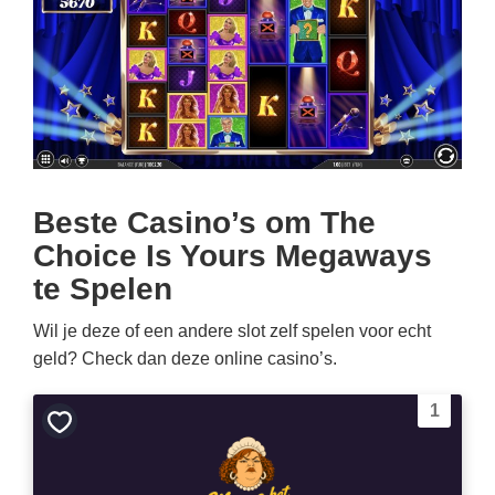
Beste Casino’s om The
Choice Is Yours Megaways
te Spelen
Wil je deze of een andere slot zelf spelen voor echt
geld? Check dan deze online casino’s.
1
Bewaar
als
favoriet