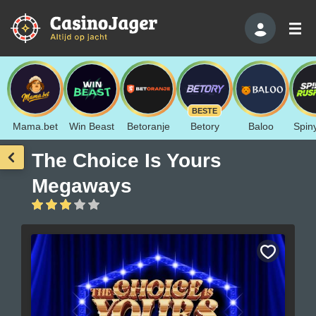
BESTE
Mama.bet
Win Beast
Betoranje
Betory
Baloo
Spin
The Choice Is Yours
Megaways
Bewaar
als
favoriet