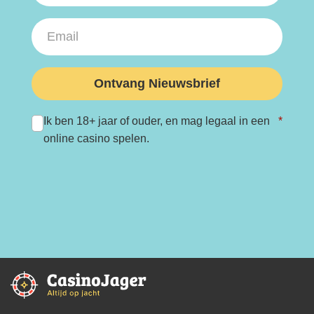
Ontvang Nieuwsbrief
Ik ben 18+ jaar of ouder, en mag legaal in een
*
online casino spelen.