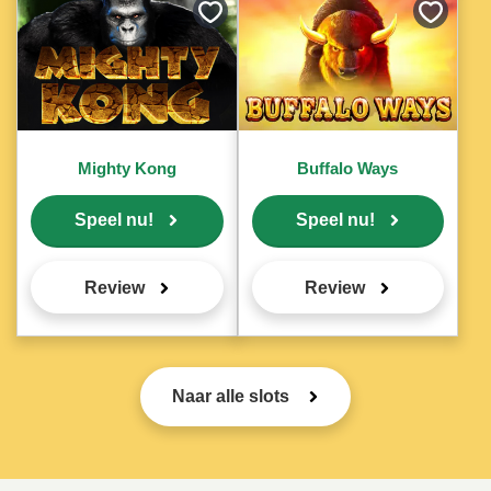
Bewaar
Bewaar
als
als
favoriet
favoriet
Mighty Kong
Buffalo Ways
Speel nu!
Speel nu!
Review
Review
Naar alle slots