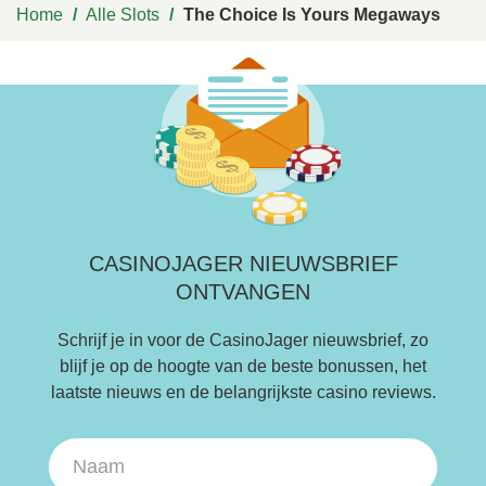
Home
/
Alle Slots
/
The Choice Is Yours Megaways
CASINOJAGER NIEUWSBRIEF
ONTVANGEN
Schrijf je in voor de CasinoJager nieuwsbrief, zo
blijf je op de hoogte van de beste bonussen, het
laatste nieuws en de belangrijkste casino reviews.