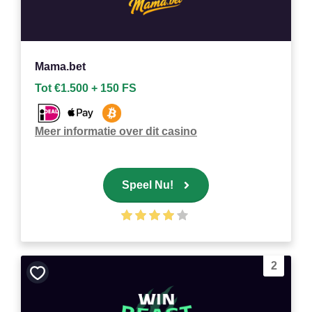
Mama.bet
Tot €1.500 + 150 FS
Meer informatie over dit casino
Speel Nu!
2
Bewaar
als
favoriet