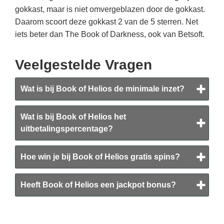
gokkast, maar is niet omvergeblazen door de gokkast.
Daarom scoort deze gokkast 2 van de 5 sterren. Net
iets beter dan The Book of Darkness, ook van Betsoft.
Veelgestelde Vragen
Wat is bij Book of Helios de minimale inzet?
Wat is bij Book of Helios het
uitbetalingspercentage?
Hoe win je bij Book of Helios gratis spins?
Heeft Book of Helios een jackpot bonus?