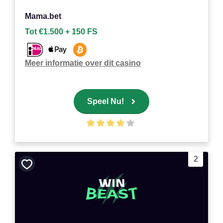
Mama.bet
Tot €1.500 + 150 FS
Meer informatie over dit casino
Speel Nu!
2
Bewaar
als
favoriet