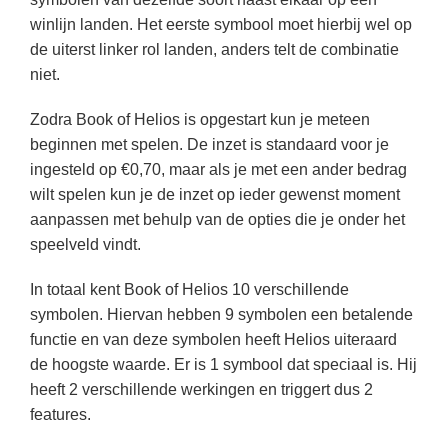
winlijn landen. Het eerste symbool moet hierbij wel op
de uiterst linker rol landen, anders telt de combinatie
niet.
Zodra Book of Helios is opgestart kun je meteen
beginnen met spelen. De inzet is standaard voor je
ingesteld op €0,70, maar als je met een ander bedrag
wilt spelen kun je de inzet op ieder gewenst moment
aanpassen met behulp van de opties die je onder het
speelveld vindt.
In totaal kent Book of Helios 10 verschillende
symbolen. Hiervan hebben 9 symbolen een betalende
functie en van deze symbolen heeft Helios uiteraard
de hoogste waarde. Er is 1 symbool dat speciaal is. Hij
heeft 2 verschillende werkingen en triggert dus 2
features.