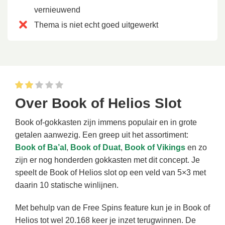
vernieuwend
Thema is niet echt goed uitgewerkt
Over Book of Helios Slot
Book of-gokkasten zijn immens populair en in grote
getalen aanwezig. Een greep uit het assortiment:
Book of Ba’al
,
Book of Duat
,
Book of Vikings
en zo
zijn er nog honderden gokkasten met dit concept. Je
speelt de Book of Helios slot op een veld van 5×3 met
daarin 10 statische winlijnen.
Met behulp van de Free Spins feature kun je in Book of
Helios tot wel 20.168 keer je inzet terugwinnen. De