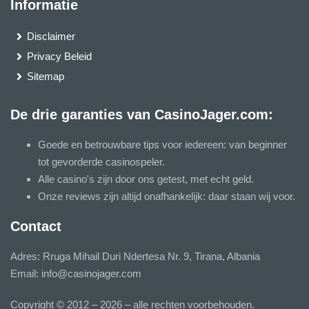
Informatie
Disclaimer
Privacy Beleid
Sitemap
De drie garanties van CasinoJager.com:
Goede en betrouwbare tips voor iedereen: van beginner
tot gevorderde casinospeler.
Alle casino's zijn door ons getest, met echt geld.
Onze reviews zijn altijd onafhankelijk: daar staan wij voor.
Contact
Adres: Rruga Mihail Duri Ndertesa Nr. 9, Tirana, Albania
Email:
info@casinojager.com
Copyright © 2012 – 2026 – alle rechten voorbehouden.