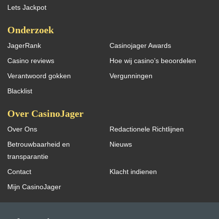
Lets Jackpot
Onderzoek
JagerRank
Casinojager Awards
Casino reviews
Hoe wij casino’s beoordelen
Verantwoord gokken
Vergunningen
Blacklist
Over CasinoJager
Over Ons
Redactionele Richtlijnen
Betrouwbaarheid en
Nieuws
transparantie
Contact
Klacht indienen
Mijn CasinoJager