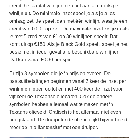
credit, het aantal winlijnen en het aantal credits per
winlijn uit. De minimale inzet speel je als je alles
omlaag zet. Je speelt dan met één winlijn, waar je één
credit van €0,01 op zet. De maximale inzet zet je in als
je met 5 credits van €1 op 30 winlijnen speelt. Dat
komt uit op €150. Als je Black Gold speelt, speel je het
beste met in ieder geval alle beschikbare winlijnen.
Dat kan vanaf €0,30 per spin.
Er zijn 8 symbolen die je ‘n prijs opleveren. De
basisuitbetalingen beginnen vanaf 2 keer de inzet per
winlijn en lopen op tot en met 400 keer de inzet voor
vijf keer de Texaanse oliebaron. Ook de andere
symbolen hebben allemaal wat te maken met ‘n
Texaans olieveld. Grafisch is het allemaal niet even
hoogstaand. De druppelende oliepijp lijkt bijvoorbeeld
meer op ‘n olifantenslurf met een druiper.