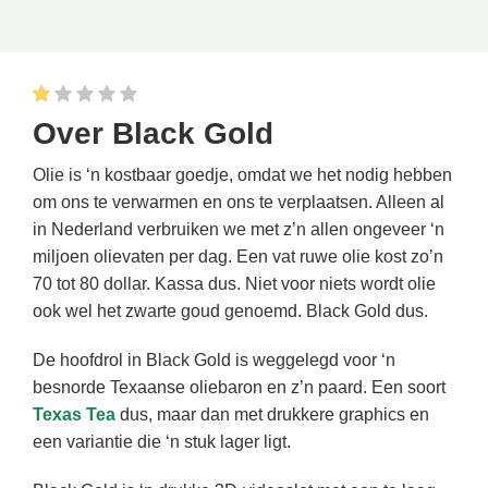
Over Black Gold
Olie is ‘n kostbaar goedje, omdat we het nodig hebben
om ons te verwarmen en ons te verplaatsen. Alleen al
in Nederland verbruiken we met z’n allen ongeveer ‘n
miljoen olievaten per dag. Een vat ruwe olie kost zo’n
70 tot 80 dollar. Kassa dus. Niet voor niets wordt olie
ook wel het zwarte goud genoemd. Black Gold dus.
De hoofdrol in Black Gold is weggelegd voor ‘n
besnorde Texaanse oliebaron en z’n paard. Een soort
Texas Tea
dus, maar dan met drukkere graphics en
een variantie die ‘n stuk lager ligt.