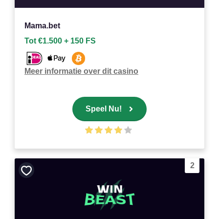
Mama.bet
Tot €1.500 + 150 FS
Meer informatie over dit casino
Speel Nu!
2
Bewaar
als
favoriet