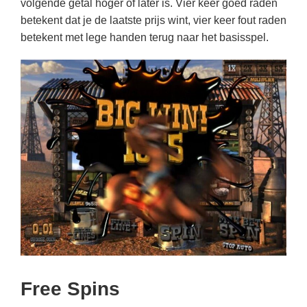
volgende getal hoger of later is. Vier keer goed raden
betekent dat je de laatste prijs wint, vier keer fout raden
betekent met lege handen terug naar het basisspel.
Free Spins