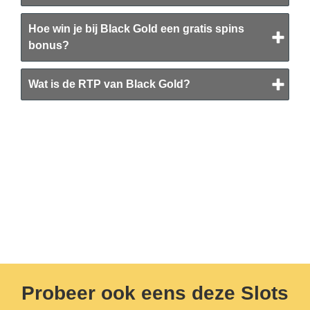
Hoe win je bij Black Gold een gratis spins
bonus?
Wat is de RTP van Black Gold?
Probeer ook eens deze Slots