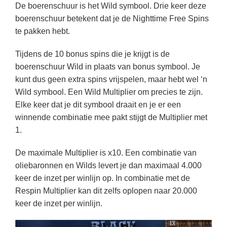
De boerenschuur is het Wild symbool. Drie keer deze
boerenschuur betekent dat je de Nighttime Free Spins
te pakken hebt.
Tijdens de 10 bonus spins die je krijgt is de
boerenschuur Wild in plaats van bonus symbool. Je
kunt dus geen extra spins vrijspelen, maar hebt wel ‘n
Wild symbool. Een Wild Multiplier om precies te zijn.
Elke keer dat je dit symbool draait en je er een
winnende combinatie mee pakt stijgt de Multiplier met
1.
De maximale Multiplier is x10. Een combinatie van
oliebaronnen en Wilds levert je dan maximaal 4.000
keer de inzet per winlijn op. In combinatie met de
Respin Multiplier kan dit zelfs oplopen naar 20.000
keer de inzet per winlijn.