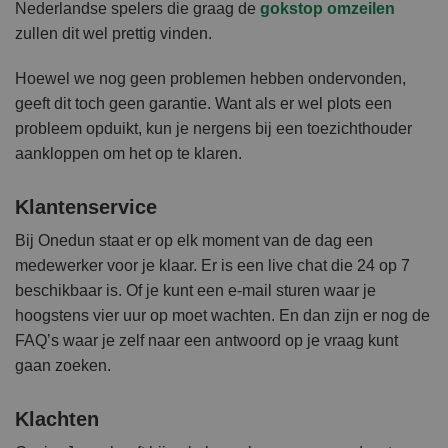
Nederlandse spelers die graag de
gokstop omzeilen
zullen dit wel prettig vinden.
Hoewel we nog geen problemen hebben ondervonden,
geeft dit toch geen garantie. Want als er wel plots een
probleem opduikt, kun je nergens bij een toezichthouder
aankloppen om het op te klaren.
Klantenservice
Bij Onedun staat er op elk moment van de dag een
medewerker voor je klaar. Er is een live chat die 24 op 7
beschikbaar is. Of je kunt een e-mail sturen waar je
hoogstens vier uur op moet wachten. En dan zijn er nog de
FAQ’s waar je zelf naar een antwoord op je vraag kunt
gaan zoeken.
Klachten