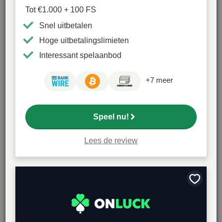
Laatste Update:
Tot €1.000 + 100 FS
14 mei 2026
Snel uitbetalen
Over Onedun…
Hoge uitbetalingslimieten
Interessant spelaanbod
Onedun is een
online casino
uit 2023 dat volledig in het
teken staat van de koning der dieren, de leeuw. De goksite
+7 meer
wordt uitgebaat door FGS Software Solutions, een bedrijf
dat ook gelinkt is aan
NewLucky
, Betsomnia, Voltslot,
Monixbet
en verschillende andere merken.
Speel nu!
De online casino’s van FGS (Fair Game Software) staan
Lees de review
garant voor een groot spelaanbod. Hun bonussen zijn wat
wisselvallig, maar ze pakken alvast uit met een mooie
welkomstbonus. Storten kan via verschillende populaire
Bewaar
betaalmethoden, zelfs met crypto of met een veilige directe
als
bankoverschrijving om te
gokken met Noda Pay
.
favoriet
Ben je benieuwd of Onedun een veilig casino zonder