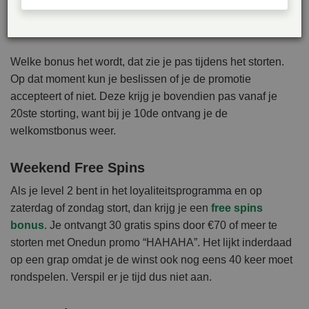
€300
40%, 75% of 100% bonus tot €400, €200 of €1.000
Welke bonus het wordt, dat zie je pas tijdens het storten.
Op dat moment kun je beslissen of je de promotie
accepteert of niet. Deze krijg je bovendien pas vanaf je
20ste storting, want bij je 10de ontvang je de
welkomstbonus weer.
Weekend Free Spins
Als je level 2 bent in het loyaliteitsprogramma en op
zaterdag of zondag stort, dan krijg je een
free spins
bonus
. Je ontvangt 30 gratis spins door €70 of meer te
storten met Onedun promo “HAHAHA”. Het lijkt inderdaad
op een grap omdat je de winst ook nog eens 40 keer moet
rondspelen. Verspil er je tijd dus niet aan.