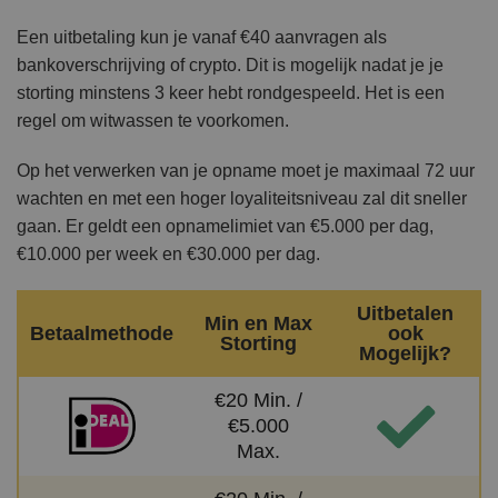
Een uitbetaling kun je vanaf €40 aanvragen als
bankoverschrijving of crypto. Dit is mogelijk nadat je je
storting minstens 3 keer hebt rondgespeeld. Het is een
regel om witwassen te voorkomen.
Op het verwerken van je opname moet je maximaal 72 uur
wachten en met een hoger loyaliteitsniveau zal dit sneller
gaan. Er geldt een opnamelimiet van €5.000 per dag,
€10.000 per week en €30.000 per dag.
Uitbetalen
Min en Max
Betaalmethode
ook
Storting
Mogelijk?
€20 Min. /
€5.000
Max.