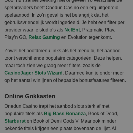
Door hun samenwerking met ongeveer 70 verschillende
spelproviders heeft Onedun Casino een erg uitgebreid
spelaanbod. In zo’n geval is het belangrijk dat het
gebruiksvriendelijk wordt ingedeeld. Je hebt een filter per
provider waar je studio’s als
NetEnt
, Pragmatic Play,
Play’n GO,
Relax Gaming
en Evolution tegenkomt.
Zowel het hoofdmenu links als het menu bij het aanbod
toont verschillende populaire categorieën. Deze helpen,
maar toch zien we graag meer filters, zoals de
CasinoJager Slots Wizard
. Daarmee kun je onder meer
op het aantal winlijnen of bepaalde bonusfeatures filteren.
Online Gokkasten
Onedun Casino trapt het aanbod slots sterk af met
populaire titels als
Big Bass Bonanza
, Book of Dead,
Starburst
en Book of Demi Gods V. Maar ook minder
bekende titels krijgen een plaats bovenaan de lijst. Al