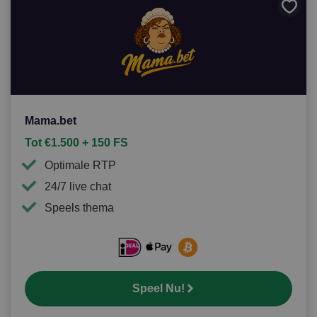
Bewa
als
favori
Mama.bet
Tot €1.500 + 150 FS
Optimale RTP
24/7 live chat
Speels thema
Speel Nu!