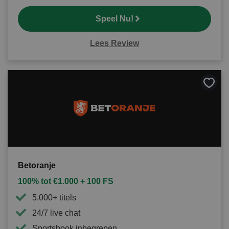
Speel Nu!
Lees Review
Bewa
als
favori
Betoranje
100% tot €1.000 + 100 FS
5.000+ titels
24/7 live chat
Sportsbook inbegrepen