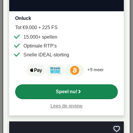
gokstop is? Lees dan snel de Onedun Casino review van
CasinoJager verder.
Onluck
Tot €9.000 + 225 FS
15.000+ spellen
Optimale RTP's
Snelle iDEAL-storting
+9 meer
Speel nu!
Onedun Casino Bonussen
Lees de review
Onedun Casino pakt meteen uit met een enorme
welkomstbonus. Daarmee houdt het bonusaanbod echter
Bewaar
niet op. Ze geven daarnaast cashback, free spins en