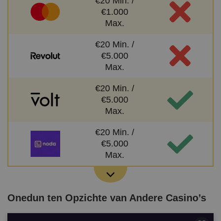
€20 Min. /
€1.000
Max.
€20 Min. /
€5.000
Max.
€20 Min. /
€5.000
Max.
€20 Min. /
€5.000
Max.
Onedun ten Opzichte van Andere Casino’s