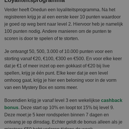
Loyaliteitsprogramma
Verder heeft Onedun een loyaliteitsprogramma. Na het
registreren krijg je al een eerste keer 10 punten waardoor
je goed op weg bent naar level 2. Hiervoor heb je namelijk
100 punten nodig. Andere manieren om de punten te
scoren is door te spelen of te storten.
Je ontvangt 50, 500, 3.000 of 10.000 punten voor een
storting vanaf €20, €100, €300 en €500. En voor elke keer
dat je €1 of meer inzet op een gokkast of €20 bij live
spellen, krijg je één punt. Elke keer dat je een level
omhoog gaat, krijg je hier een beloning voor in de vorm
van een Mystery Box en soms meer.
Bovendien krijg je vanaf level 3 een wekelijkse
cashback
bonus
. Deze start op 10% en loopt tot 15% bij level 9.
Deze moet je 5 keer rondspelen binnen 7 dagen en
ontvang je op dinsdag. Echter geldt de bonus alleen als je