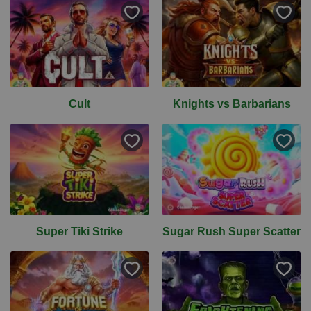
Bewaar
Bewa
als
als
favoriet
favori
Cult
Knights vs Barbarians
Bewaar
Bewa
als
als
favoriet
favori
Super Tiki Strike
Sugar Rush Super Scatter
Bewaar
Bewa
als
als
favoriet
favori