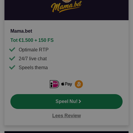
Mama.bet
Tot €1.500 + 150 FS
Optimale RTP
24/7 live chat
Speels thema
Speel Nu!
Lees Review