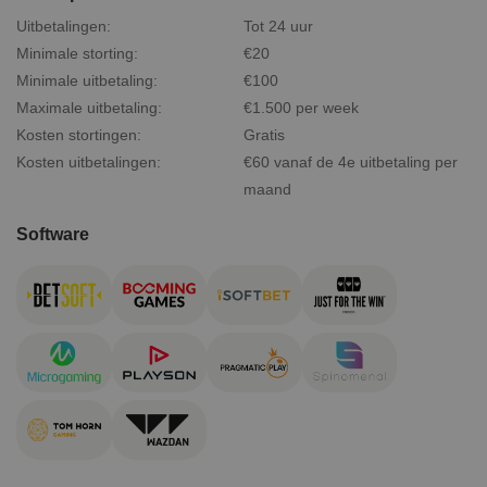
Uitbetalingen:
Tot 24 uur
Minimale storting:
€20
Minimale uitbetaling:
€100
Maximale uitbetaling:
€1.500 per week
Kosten stortingen:
Gratis
Kosten uitbetalingen:
€60 vanaf de 4e uitbetaling per
maand
Software