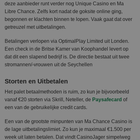
deze aanbieder runt verder nog Unique Casino en Ma
Libre Chance. Zelfs kort nadat de goksite online ging,
begonnen er klachten binnen te lopen. Vaak gaat dat over
getreuzel met uitbetalingen.
Betalingen verlopen via OptimalPlay Limited uit Londen.
Een check in de Britse Kamer van Koophandel levert op
dat dit een slapend bedrijf is. De directie bestaat uit twee
stromannen/-vrouwen uit de Seychellen
Storten en Uitbetalen
Het palet betaalmethoden is ruim, zo kun je bijvoorbeeld
vanaf €20 storten via Skrill, Neteller, de
Paysafecard
of
een van de gebruikelijke credit cards.
Een van de grootste minpunten van Ma Chance Casino is
de lage uitbetalingslimiet. Zo kun je maximaal €1.500 per
week uit laten betalen. Dat vindt CasinoJager simpelweg