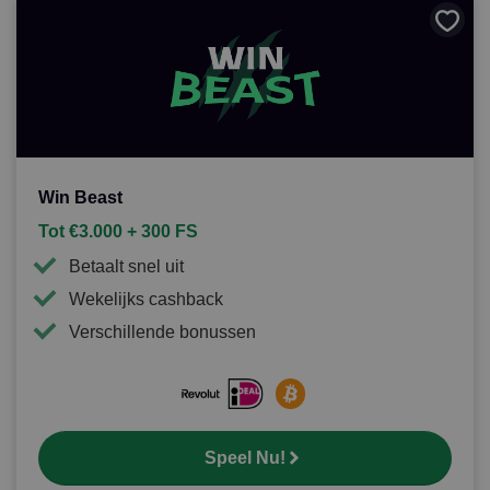
Bewa
als
favori
Win Beast
Tot €3.000 + 300 FS
Betaalt snel uit
Wekelijks cashback
Verschillende bonussen
Speel Nu!