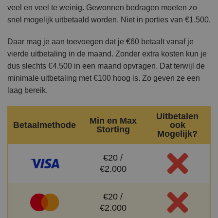
veel en veel te weinig. Gewonnen bedragen moeten zo
snel mogelijk uitbetaald worden. Niet in porties van €1.500.
Daar mag je aan toevoegen dat je €60 betaalt vanaf je
vierde uitbetaling in de maand. Zonder extra kosten kun je
dus slechts €4.500 in een maand opvragen. Dat terwijl de
minimale uitbetaling met €100 hoog is. Zo geven ze een
laag bereik.
Uitbetalen
Min en Max
Betaalmethode
ook
Storting
Mogelijk?
€20 /
€2.000
€20 /
€2.000