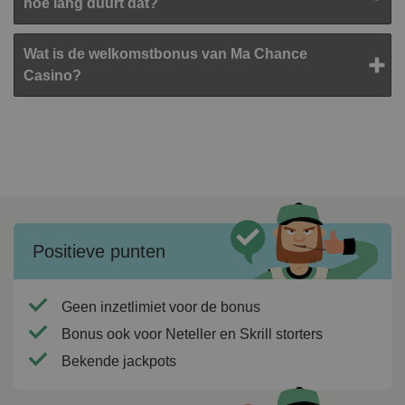
hoe lang duurt dat?
Wat is de welkomstbonus van Ma Chance
Casino?
Positieve punten
Geen inzetlimiet voor de bonus
Bonus ook voor Neteller en Skrill storters
Bekende jackpots