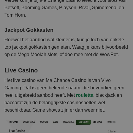
Verder kun je bij Ma Change Casino terecht voor slots van
Betsoft, Booming Games, Playson, Rival, Spinomenal en
Tom Horn.
Jackpot Gokkasten
Hoewel het aanbod wat kleiner is, kun je toch van enkele
top jackpot gokkasten genieten. Waag je kans bijvoorbeeld
op de Mega Moolah slots, of doe mee met de WowPot.
Live Casino
Het live casino van Ma Chance Casino is van Vivo
Gaming. Dat is geen bekende naam, die bovendien geen
heel uitgebreid aanbod heeft. Met
roulette
, blackjack en
baccarat zijn de belangrijkste casinospellen wel
beschikbaar. Game shows zijn er dan weer niet.