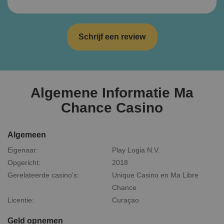
Schrijf een review
Algemene Informatie Ma
Chance Casino
Algemeen
Eigenaar:
Play Logia N.V.
Opgericht:
2018
Gerelateerde casino's:
Unique Casino en Ma Libre
Chance
Licentie:
Curaçao
Geld opnemen