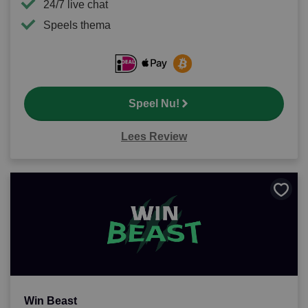
24/7 live chat
Speels thema
Speel Nu!
Lees Review
Bewa
als
favori
Win Beast