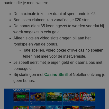
punten die je moet weten:
De maximale inzet per draai of speelronde is €5.
Bonussen claimen kan vanaf dat je €20 stort.
De bonus dient 35 keer ingezet te worden voordat hij
wordt omgezet in echt geld.
Alleen slots en video slots dragen bij aan het
rondspelen van de bonus.
Tafelspellen, video poker of live casino spellen
tellen niet mee voor de inzetvereiste.
Je speelt eerst met je eigen geld en daarna pas met
bonusgeld.
Bij stortingen met
Casino Skrill
of Neteller ontvang je
geen bonus.