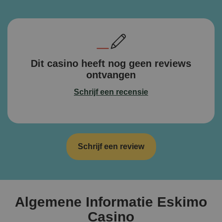
Dit casino heeft nog geen reviews
ontvangen
Schrijf een recensie
Schrijf een review
Algemene Informatie Eskimo
Casino