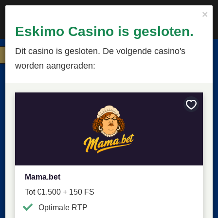
×
Eskimo Casino is gesloten.
Dit casino is gesloten. De volgende casino's
Bewaar
worden aangeraden:
als
favoriet
Bewaar
als
favoriet
Eskimo Casino
GESLOTEN
100% tot €100 + 100 FS
Mama.bet
Tot €1.500 + 150 FS
Eskimo Casino werd opgericht in 2017 en
Optimale RTP
ontwikkelde zich al snel tot een populair online