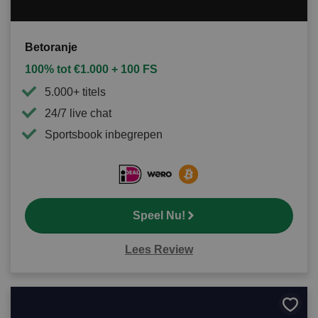
Betoranje
100% tot €1.000 + 100 FS
5.000+ titels
24/7 live chat
Sportsbook inbegrepen
Speel Nu!
Lees Review
Bewa