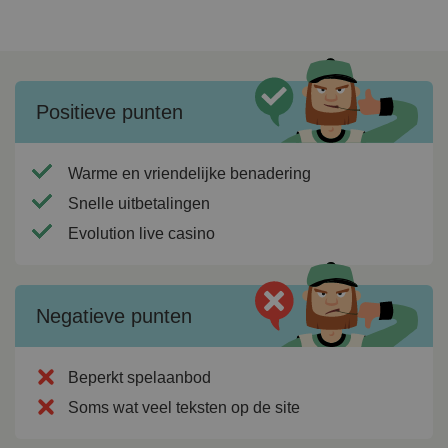
Positieve punten
Warme en vriendelijke benadering
Snelle uitbetalingen
Evolution live casino
Negatieve punten
Beperkt spelaanbod
Soms wat veel teksten op de site