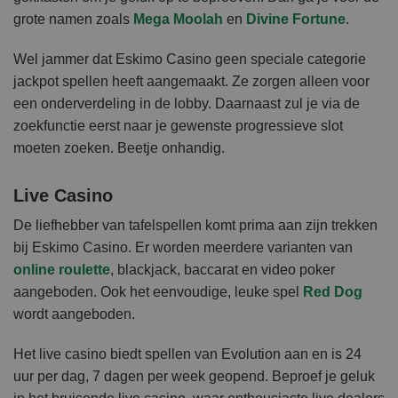
grote namen zoals
Mega Moolah
en
Divine Fortune
.
Wel jammer dat Eskimo Casino geen speciale categorie
jackpot spellen heeft aangemaakt. Ze zorgen alleen voor
een onderverdeling in de lobby. Daarnaast zul je via de
zoekfunctie eerst naar je gewenste progressieve slot
moeten zoeken. Beetje onhandig.
Live Casino
De liefhebber van tafelspellen komt prima aan zijn trekken
bij Eskimo Casino. Er worden meerdere varianten van
online roulette
, blackjack, baccarat en video poker
aangeboden. Ook het eenvoudige, leuke spel
Red Dog
wordt aangeboden.
Het live casino biedt spellen van Evolution aan en is 24
uur per dag, 7 dagen per week geopend. Beproef je geluk