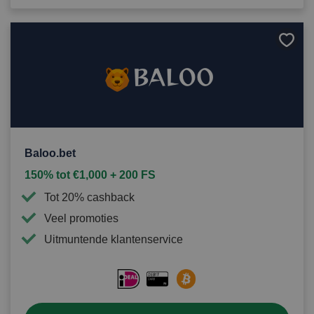
Bewa
als
favori
Baloo.bet
150% tot €1,000 + 200 FS
Tot 20% cashback
Veel promoties
Uitmuntende klantenservice