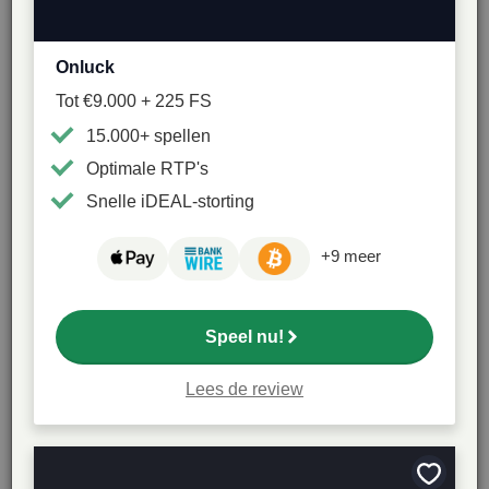
bonussen.
Onluck
Hoe zat het dus met EskimoCasino? CasinoJager zet alle
Tot €9.000 + 225 FS
feiten voor je op een rij zodat je weet wat het platform wel
en niet te bieden had. Je leest het allemaal in deze eerlijke
15.000+ spellen
Eskimo Casino review.
Optimale RTP's
Snelle iDEAL-storting
Let echter wel op, Eskimo Casino was eerder actief in
Nederland, maar is op dit moment niet meer te bereiken
+9 meer
voor Nederlandse spelers. Wil je spelen kies dan een
alternatief en bekijk de
best beoordeelde casino’s
van
CasinoJager.
Speel nu!
Lees de review
Bewaar