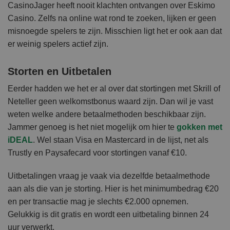
CasinoJager heeft nooit klachten ontvangen over Eskimo
Casino. Zelfs na online wat rond te zoeken, lijken er geen
misnoegde spelers te zijn. Misschien ligt het er ook aan dat
er weinig spelers actief zijn.
Storten en Uitbetalen
Eerder hadden we het er al over dat stortingen met Skrill of
Neteller geen welkomstbonus waard zijn. Dan wil je vast
weten welke andere betaalmethoden beschikbaar zijn.
Jammer genoeg is het niet mogelijk om hier te
gokken met
iDEAL
. Wel staan Visa en Mastercard in de lijst, net als
Trustly en Paysafecard voor stortingen vanaf €10.
Uitbetalingen vraag je vaak via dezelfde betaalmethode
aan als die van je storting. Hier is het minimumbedrag €20
en per transactie mag je slechts €2.000 opnemen.
Gelukkig is dit gratis en wordt een uitbetaling binnen 24
uur verwerkt.