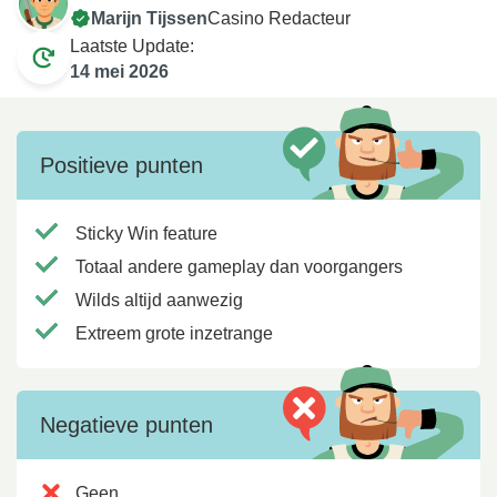
Marijn Tijssen
Casino Redacteur
Laatste Update:
14 mei 2026
Positieve punten
Sticky Win feature
Totaal andere gameplay dan voorgangers
Wilds altijd aanwezig
Extreem grote inzetrange
Negatieve punten
Geen