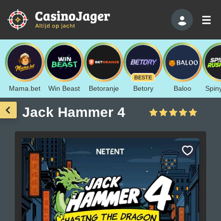
BESTE
Mama.bet
Win Beast
Betoranje
Betory
Baloo
Spin
Jack Hammer 4
Bewaar
als
favoriet