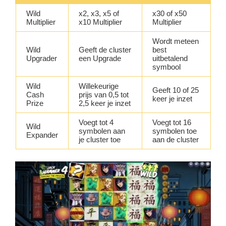
Wild
x2, x3, x5 of
x30 of x50
Multiplier
x10 Multiplier
Multiplier
Wordt meteen
Wild
Geeft de cluster
best
Upgrader
een Upgrade
uitbetalend
symbool
Wild
Willekeurige
Geeft 10 of 25
Cash
prijs van 0,5 tot
keer je inzet
Prize
2,5 keer je inzet
Voegt tot 4
Voegt tot 16
Wild
symbolen aan
symbolen toe
Expander
je cluster toe
aan de cluster