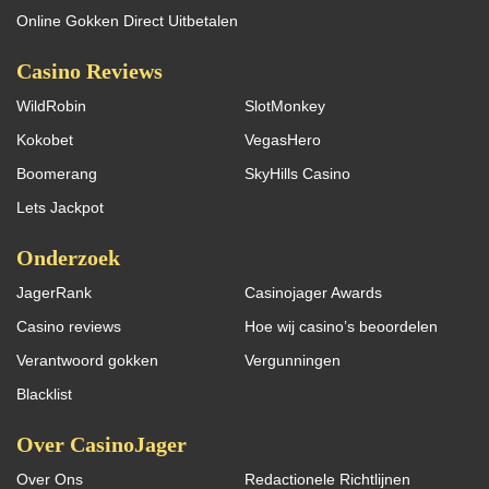
Online Gokken Direct Uitbetalen
Casino Reviews
WildRobin
SlotMonkey
Kokobet
VegasHero
Boomerang
SkyHills Casino
Lets Jackpot
Onderzoek
JagerRank
Casinojager Awards
Casino reviews
Hoe wij casino’s beoordelen
Verantwoord gokken
Vergunningen
Blacklist
Over CasinoJager
Over Ons
Redactionele Richtlijnen