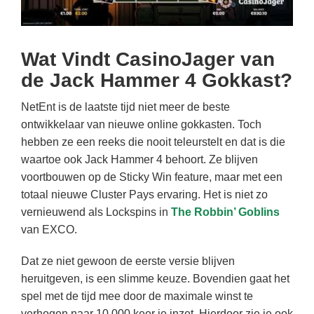
Wat Vindt CasinoJager van
de Jack Hammer 4 Gokkast?
NetEnt is de laatste tijd niet meer de beste
ontwikkelaar van nieuwe online gokkasten. Toch
hebben ze een reeks die nooit teleurstelt en dat is die
waartoe ook Jack Hammer 4 behoort. Ze blijven
voortbouwen op de Sticky Win feature, maar met een
totaal nieuwe Cluster Pays ervaring. Het is niet zo
vernieuwend als Lockspins in
The Robbin’ Goblins
van EXCO.
Dat ze niet gewoon de eerste versie blijven
heruitgeven, is een slimme keuze. Bovendien gaat het
spel met de tijd mee door de maximale winst te
verhogen naar 10.000 keer je inzet. Hierdoor zie je ook