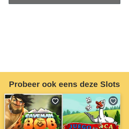
Probeer ook eens deze Slots
Bewaar
Bewaar
als
als
favoriet
favoriet