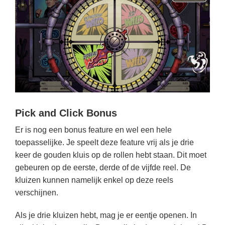
Pick and Click Bonus
Er is nog een bonus feature en wel een hele
toepasselijke. Je speelt deze feature vrij als je drie
keer de gouden kluis op de rollen hebt staan. Dit moet
gebeuren op de eerste, derde of de vijfde reel. De
kluizen kunnen namelijk enkel op deze reels
verschijnen.
Als je drie kluizen hebt, mag je er eentje openen. In