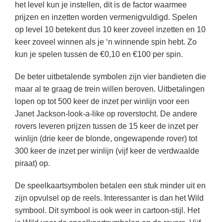
het level kun je instellen, dit is de factor waarmee
prijzen en inzetten worden vermenigvuldigd. Spelen
op level 10 betekent dus 10 keer zoveel inzetten en 10
keer zoveel winnen als je ‘n winnende spin hebt. Zo
kun je spelen tussen de €0,10 en €100 per spin.
De beter uitbetalende symbolen zijn vier bandieten die
maar al te graag de trein willen beroven. Uitbetalingen
lopen op tot 500 keer de inzet per winlijn voor een
Janet Jackson-look-a-like op roverstocht. De andere
rovers leveren prijzen tussen de 15 keer de inzet per
winlijn (drie keer de blonde, ongewapende rover) tot
300 keer de inzet per winlijn (vijf keer de verdwaalde
piraat) op.
De speelkaartsymbolen betalen een stuk minder uit en
zijn opvulsel op de reels. Interessanter is dan het Wild
symbool. Dit symbool is ook weer in cartoon-stijl. Het