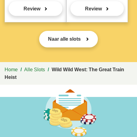
Review
Review
Naar alle slots
Home
/
Alle Slots
/
Wild Wild West: The Great Train
Heist