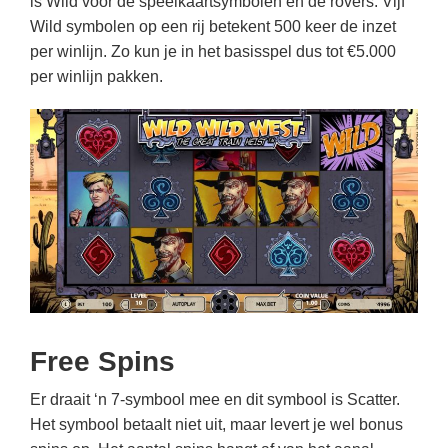
is Wild voor de speelkaartsymbolen en de rovers. Vijf
Wild symbolen op een rij betekent 500 keer de inzet
per winlijn. Zo kun je in het basisspel dus tot €5.000
per winlijn pakken.
Free Spins
Er draait ‘n 7-symbool mee en dit symbool is Scatter.
Het symbool betaalt niet uit, maar levert je wel bonus