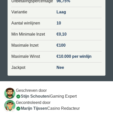
Uitbetalingspercentage
96,75%
Variantie
Laag
Aantal winlijnen
10
Min Minimale Inzet
€0,10
Maximale Inzet
€100
Maximale Winst
€10.000 per winlijn
Jackpot
Nee
Geschreven door
Stijn Schouten
iGaming Expert
Gecontroleerd door
Marijn Tijssen
Casino Redacteur