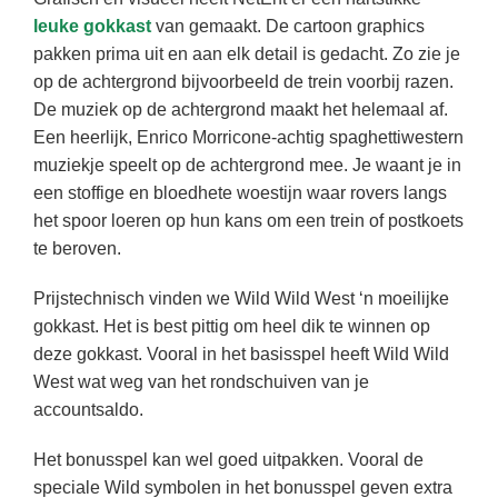
leuke gokkast
van gemaakt. De cartoon graphics
pakken prima uit en aan elk detail is gedacht. Zo zie je
op de achtergrond bijvoorbeeld de trein voorbij razen.
De muziek op de achtergrond maakt het helemaal af.
Een heerlijk, Enrico Morricone-achtig spaghettiwestern
muziekje speelt op de achtergrond mee. Je waant je in
een stoffige en bloedhete woestijn waar rovers langs
het spoor loeren op hun kans om een trein of postkoets
te beroven.
Prijstechnisch vinden we Wild Wild West ‘n moeilijke
gokkast. Het is best pittig om heel dik te winnen op
deze gokkast. Vooral in het basisspel heeft Wild Wild
West wat weg van het rondschuiven van je
accountsaldo.
Het bonusspel kan wel goed uitpakken. Vooral de
speciale Wild symbolen in het bonusspel geven extra