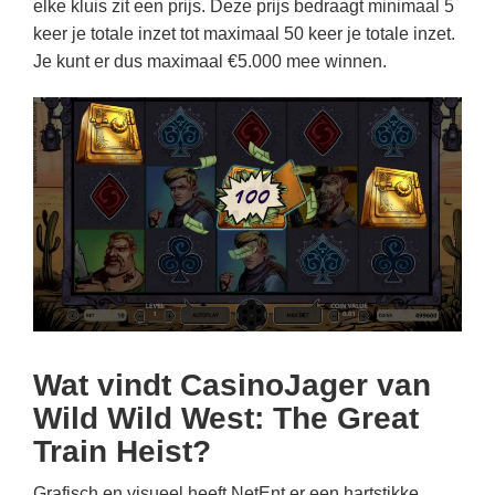
elke kluis zit een prijs. Deze prijs bedraagt minimaal 5
keer je totale inzet tot maximaal 50 keer je totale inzet.
Je kunt er dus maximaal €5.000 mee winnen.
Wat vindt CasinoJager van
Wild Wild West: The Great
Train Heist?
Grafisch en visueel heeft NetEnt er een hartstikke