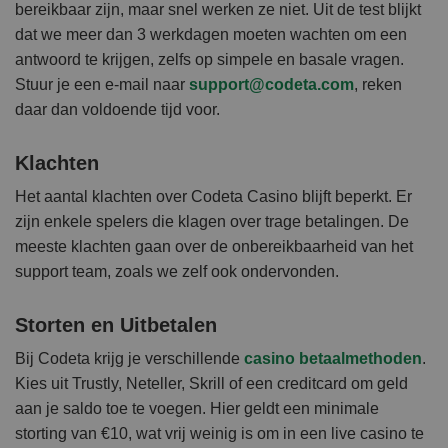
bereikbaar zijn, maar snel werken ze niet. Uit de test blijkt
dat we meer dan 3 werkdagen moeten wachten om een
antwoord te krijgen, zelfs op simpele en basale vragen.
Stuur je een e-mail naar
support@codeta.com
, reken
daar dan voldoende tijd voor.
Klachten
Het aantal klachten over Codeta Casino blijft beperkt. Er
zijn enkele spelers die klagen over trage betalingen. De
meeste klachten gaan over de onbereikbaarheid van het
support team, zoals we zelf ook ondervonden.
Storten en Uitbetalen
Bij Codeta krijg je verschillende
casino betaalmethoden
.
Kies uit Trustly, Neteller, Skrill of een creditcard om geld
aan je saldo toe te voegen. Hier geldt een minimale
storting van €10, wat vrij weinig is om in een live casino te