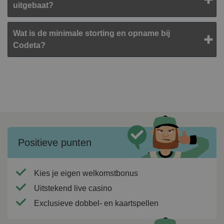
uitgebaat?
Wat is de minimale storting en opname bij
Codeta?
Positieve punten
Kies je eigen welkomstbonus
Uitstekend live casino
Exclusieve dobbel- en kaartspellen