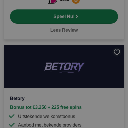
Speel Nu!
Lees Review
Bewa
als
favori
Betory
Bonus tot €3.250 + 225 free spins
Uitstekende welkomstbonus
Aanbod met bekende providers