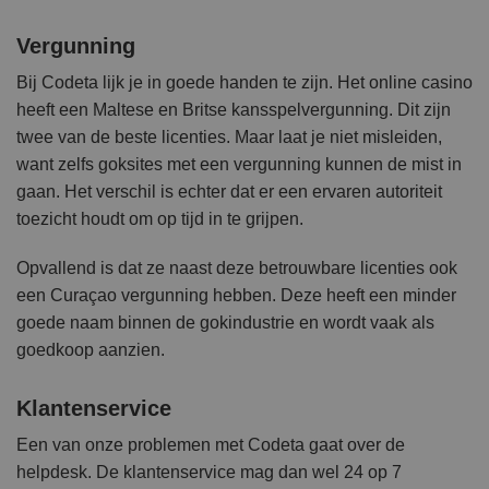
Vergunning
Bij Codeta lijk je in goede handen te zijn. Het online casino
heeft een Maltese en Britse kansspelvergunning. Dit zijn
twee van de beste licenties. Maar laat je niet misleiden,
want zelfs goksites met een vergunning kunnen de mist in
gaan. Het verschil is echter dat er een ervaren autoriteit
toezicht houdt om op tijd in te grijpen.
Opvallend is dat ze naast deze betrouwbare licenties ook
een Curaçao vergunning hebben. Deze heeft een minder
goede naam binnen de gokindustrie en wordt vaak als
goedkoop aanzien.
Klantenservice
Een van onze problemen met Codeta gaat over de
helpdesk. De klantenservice mag dan wel 24 op 7