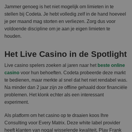
Jammer genoeg is het niet mogelijk om limieten in te
stellen bij Codeta. Je hebt volledig zelf in de hand hoeveel
je per maand mag storten en verliezen. Zorg dus voor
voldoende discipline om je aan je eigen limieten te
houden.
Het Live Casino in de Spotlight
Live casino spelers zoeken al jaren naar het
beste online
casino
voor hun behoeften. Codeta probeerde deze markt
te bedienen, maar merkte al snel dat het niet rendabel was.
Na minder dan 2 jaar zijn ze offline gehaald door financiële
problemen. Het klonk echter als een interessant
experiment.
Als platform om het casino op te draaien koos Ihre
Consulting voor Every Matrix. Deze white label provider
heeft klanten van nogal wisselende kwaliteit. Play Frank