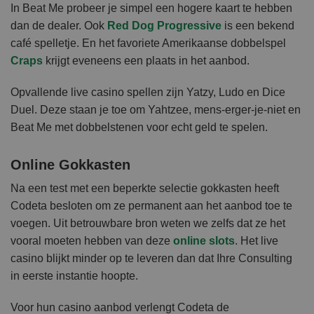
In Beat Me probeer je simpel een hogere kaart te hebben
dan de dealer. Ook
Red Dog Progressive
is een bekend
café spelletje. En het favoriete Amerikaanse dobbelspel
Craps
krijgt eveneens een plaats in het aanbod.
Opvallende live casino spellen zijn Yatzy, Ludo en Dice
Duel. Deze staan je toe om Yahtzee, mens-erger-je-niet en
Beat Me met dobbelstenen voor echt geld te spelen.
Online Gokkasten
Na een test met een beperkte selectie gokkasten heeft
Codeta besloten om ze permanent aan het aanbod toe te
voegen. Uit betrouwbare bron weten we zelfs dat ze het
vooral moeten hebben van deze
online slots
. Het live
casino blijkt minder op te leveren dan dat Ihre Consulting
in eerste instantie hoopte.
Voor hun casino aanbod verlengt Codeta de