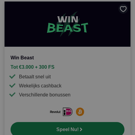
Bewa
als
favori
Win Beast
Tot €3.000 + 300 FS
Betaalt snel uit
Wekelijks cashback
Verschillende bonussen
Speel Nu!