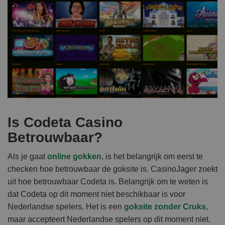
Is Codeta Casino
Betrouwbaar?
Als je gaat
online gokken
, is het belangrijk om eerst te
checken hoe betrouwbaar de goksite is. CasinoJager zoekt
uit hoe betrouwbaar Codeta is. Belangrijk om te weten is
dat Codeta op dit moment niet beschikbaar is voor
Nederlandse spelers. Het is een
goksite zonder Cruks
,
maar accepteert Nederlandse spelers op dit moment niet.