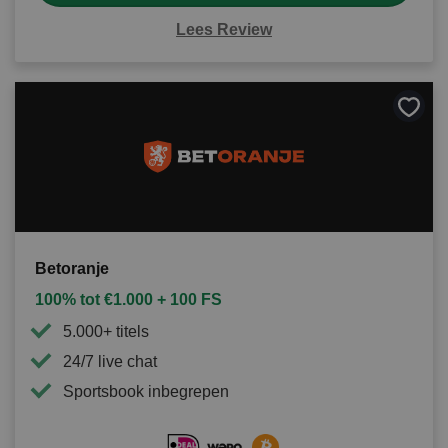
Lees Review
Bewa
als
favori
Betoranje
100% tot €1.000 + 100 FS
5.000+ titels
24/7 live chat
Sportsbook inbegrepen