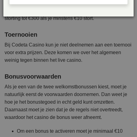
Naast de ingewikkelde
cashback bonus
is er een
‘gewone’ stortingsbonus. Deze verdubbeld je eerste
storting tot €300 als je minstens €10 stort.
Toernooien
Bij Codeta Casino kun je niet deelnemen aan een toernooi
voor extra prijzen. Deze komen we over het algemeen
weinig tegen binnen het live casino.
Bonusvoorwaarden
Als je een van de twee welkomstbonussen kiest, moet je
natuurlijk eerst de voorwaarden doornemen. Dan weet je
hoe je het bonustegoed in echt geld kunt omzetten.
Daarnaast moet je zien dat je de regels niet overtreedt,
waardoor het casino de bonus weer afneemt.
Om een bonus te activeren moet je minimaal €10