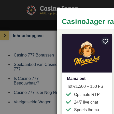
CasinoJager raa
Inhoudsopgave
Ca
Bewaar
Bew
als
als
favoriet
favor
Casino 777 Bonussen
Spelaanbod van Casino
777
Casi
licen
Is Casino 777
Mama.bet
uitbe
Betrouwbaar?
Tot €1.500 + 150 FS
casin
Casino 777 is er Nog Niet
Optimale RTP
Veelgestelde Vragen
24/7 live chat
Speels thema