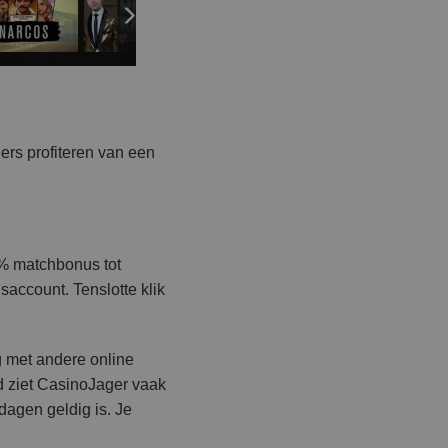
ers profiteren van een
00% matchbonus tot
account. Tenslotte klik
g met andere online
nd ziet CasinoJager vaak
agen geldig is. Je