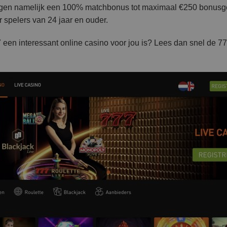
gen namelijk een 100% matchbonus tot maximaal €250 bonusge
 spelers van 24 jaar en ouder.
 een interessant online casino voor jou is? Lees dan snel de 7