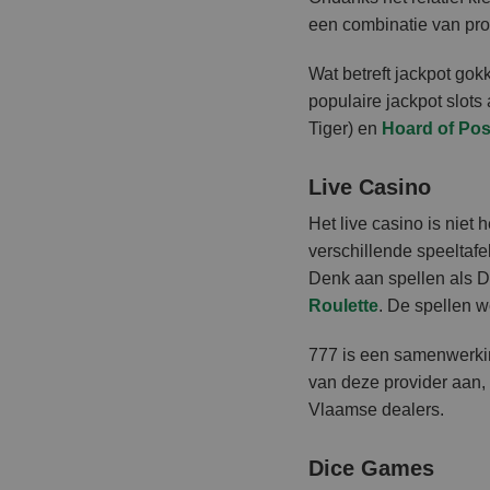
een combinatie van pro
Wat betreft jackpot gok
populaire jackpot slots
Tiger) en
Hoard of Po
Live Casino
Het live casino is niet
verschillende speeltafel
Denk aan spellen als 
Roulette
. De spellen
777 is een samenwerkin
van deze provider aan, 
Vlaamse dealers.
Dice Games