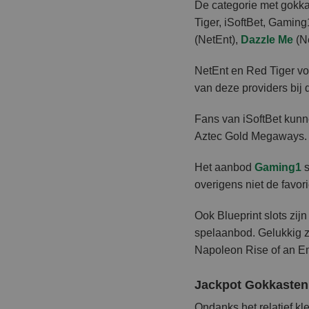
De categorie met gokka
Tiger, iSoftBet, Gaming
(NetEnt),
Dazzle Me
(N
NetEnt en Red Tiger voo
van deze providers bij 
Fans van iSoftBet kunn
Aztec Gold Megaways. E
Het aanbod
Gaming1
s
overigens niet de favor
Ook Blueprint slots zijn
spelaanbod. Gelukkig zi
Napoleon Rise of an E
Jackpot Gokkasten
Ondanks het relatief kl