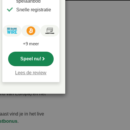
spelaanbod
Snelle registratie
+9 meer
t in België namelijk ook
Speel nu!
ite, voorheen een van
Lees de review
nsspelautoriteiten
kt.
no van Europa) en het
st vind je in het live
stbonus
.