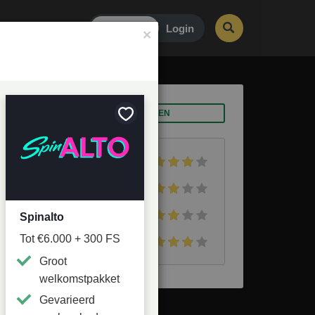
aalwijzen
Registreer
Login
×
NIET AANGERADEN
ar
Bewaar
als
iet
favoriet
Betrouwbaarheid
Spelaanbod
Bonussen
Spinalto
Tot €6.000 + 300 FS
Gebruiksgemak
Groot
welkomstpakket
Gevarieerd