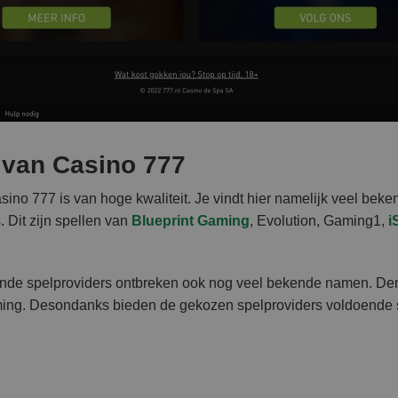
van Casino 777
ino 777 is van hoge kwaliteit. Je vindt hier namelijk veel bek
. Dit zijn spellen van
Blueprint Gaming
, Evolution, Gaming1,
i
lende spelproviders ontbreken ook nog veel bekende namen. De
ing. Desondanks bieden de gekozen spelproviders voldoende 