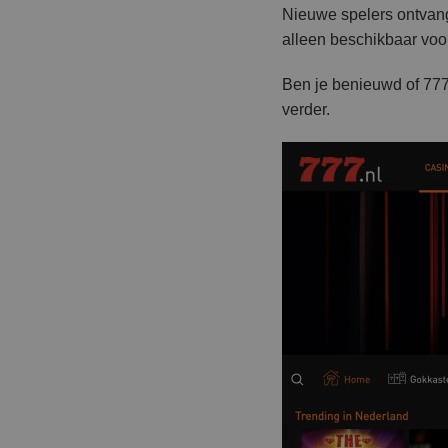
Nieuwe spelers ontvan
alleen beschikbaar voor
Ben je benieuwd of 777
verder.