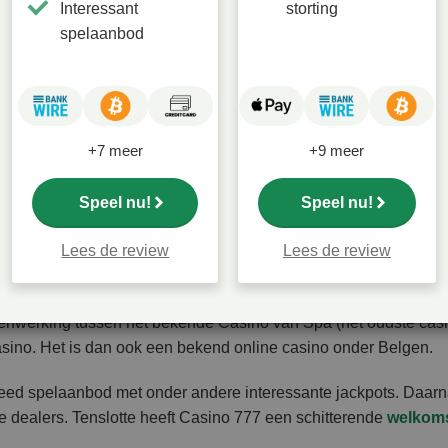
Interessant
storting
spelaanbod
r
Laatste Update:
sen
04 juni 2025
Casino Redacteur
+7 meer
+9 meer
o 777…
t land van echte frieten, speciaal bier en slechte wegen. Je vind
Speel nu!
Speel nu!
 casino’s. Een populair casino in België is Casino 777. Deze s
Lees de review
Lees de review
goksites
, heeft in 2022 ook een licentie van de Nederlandse Ka
s het casino ook geopend op de Nederlandse online casino mar
enwerking tussen het bekende Casino van Spa (het oudste casi
asino. Het is dan ook een bekend online casino onder Belgen.
eed spelaanbod met onder andere interessante jackpots. Daarnaa
e dealers. Tenslotte heeft Casino 777 een schitterende
welkom