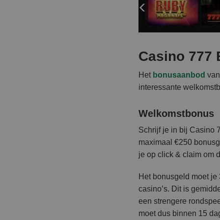
Casino 777
Het
bonusaanbod
van 
interessante welkomst
Welkomstbonus
Schrijf je in bij Casino
maximaal €250 bonusgel
je op click & claim om 
Het bonusgeld moet je 
casino’s. Dit is gemidd
een strengere rondspee
moet dus binnen 15 da