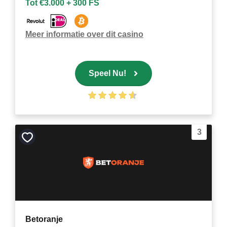
Tot €3.000 + 300 FS
Meer informatie over dit casino
Speel Nu!
3
Bewaar
als
favoriet
Betoranje