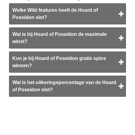
Welke Wild features heeft de Hoard of
Poseidon slot?
Wat is bij Hoard of Poseidon de maximale
winst?
Kun je bij Hoard of Poseidon gratis spins
winnen?
Wat is het uitkeringspercentage van de Hoard
of Poseidon slot?