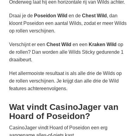
Onderweg laat hij een horizontale rij van Wilds achter.
Draai je de
Poseidon Wild
en de
Chest Wild
, dan
kloont Poseidon een aantal Wilds, zodat er meer Wilds
op rollen verschijnen.
Verschijnt er een
Chest Wild
en een
Kraken Wild
op
de rollen? Dan worden alle Wilds Sticky gedurende 1
draaibeurt.
Het allermooiste resultaat is als alle drie de Wilds op
de rollen verschijnen. Je krijgt dan alle drie de Wild
features achtereenvolgens.
Wat vindt CasinoJager van
Hoard of Poseidon?
CasinoJager vindt Hoard of Poseidon een erg
aangename alles-of-niets kast.