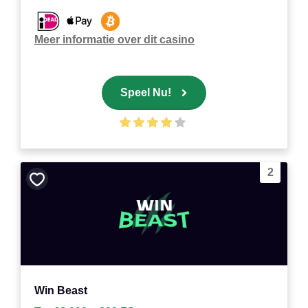
Meer informatie over dit casino
Speel Nu!
2
Bewaar
als
favoriet
Win Beast