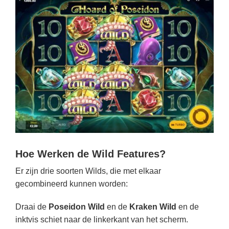
Hoe Werken de Wild Features?
Er zijn drie soorten Wilds, die met elkaar
gecombineerd kunnen worden:
Draai de
Poseidon Wild
en de
Kraken Wild
en de
inktvis schiet naar de linkerkant van het scherm.