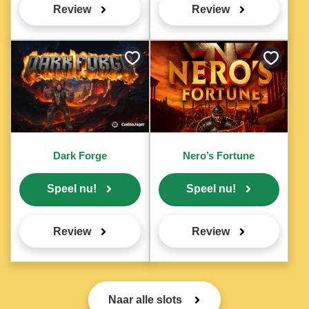
Review
Review
Bewaar
Bewaar
als
als
favoriet
favoriet
Dark Forge
Nero’s Fortune
Speel nu!
Speel nu!
Review
Review
Naar alle slots