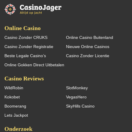
Online Casino
Casino Zonder CRUKS
Online Casino Buitenland
Casino Zonder Registratie
Nieuwe Online Casinos
Beste Legale Casino’s
Casino Zonder Licentie
Online Gokken Direct Uitbetalen
Casino Reviews
WildRobin
SlotMonkey
Kokobet
VegasHero
Boomerang
SkyHills Casino
Lets Jackpot
Onderzoek