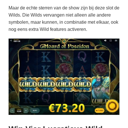
Maar de echte sterren van de show zijn bij deze slot de
Wilds. Die Wilds vervangen niet alleen alle andere
symbolen, maar kunnen, in combinatie met elkaar, ook
nog eens extra Wild features activeren.