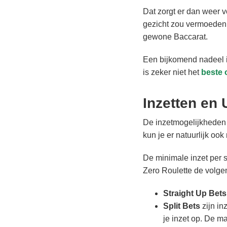
Dat zorgt er dan weer v
gezicht zou vermoeden.
gewone Baccarat.
Een bijkomend nadeel i
is zeker niet het
beste 
Inzetten en 
De inzetmogelijkheden 
kun je er natuurlijk ook 
De minimale inzet per s
Zero Roulette de volge
Straight Up Bets
Split Bets
zijn inz
je inzet op. De ma