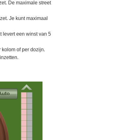
nzet. De maximale street
inzet. Je kunt maximaal
at levert een winst van 5
r kolom of per dozijn.
inzetten.