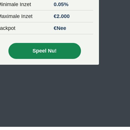
inimale Inzet
0.05
aximale Inzet
2.000
ackpot
Nee
Speel Nu!