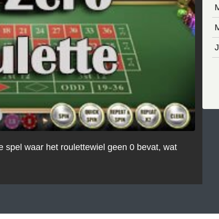
M
M
J
e spel waar het roulettewiel geen 0 bevat, wat