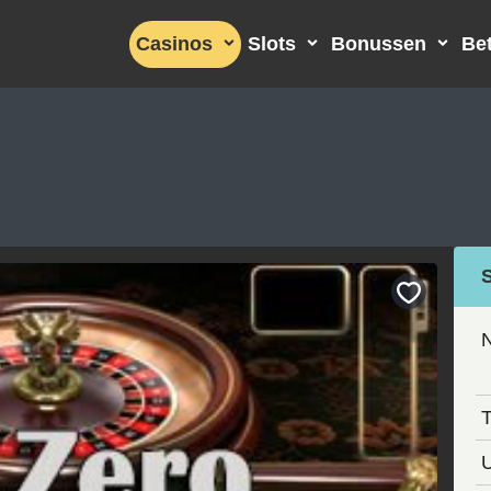
Casinos
Slots
Bonussen
Bet
S
Bewaar
als
favoriet
T
U