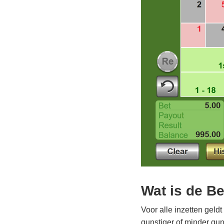
Wat is de Be
Voor alle inzetten geld
gunstiger of minder guns