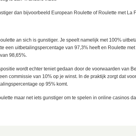
nstiger dan bijvoorbeeld European Roulette of Roulette met La 
oulette an sich is gunstiger. Je speelt namelijk met 100% uitbe
tte een uitbetalingspercentage van 97,3% heeft en Roulette me
 van 98,65%.
positie wordt echter teniet gedaan door de voorwaarden van B
 een commissie van 10% op je winst. In de praktijk zorgt dat voo
talingspercentage op 95% komt.
lette maar net iets gunstiger om te spelen in online casinos d