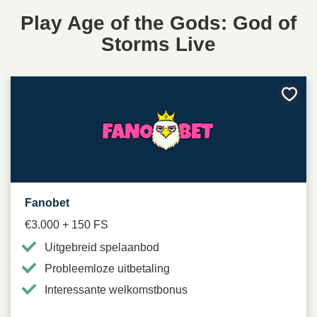
Play Age of the Gods: God of
Storms Live
Bewa
als
favori
Fanobet
€3.000 + 150 FS
Uitgebreid spelaanbod
Probleemloze uitbetaling
Interessante welkomstbonus