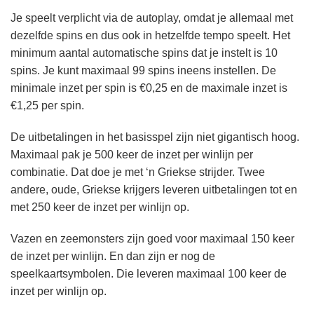
Je speelt verplicht via de autoplay, omdat je allemaal met
dezelfde spins en dus ook in hetzelfde tempo speelt. Het
minimum aantal automatische spins dat je instelt is 10
spins. Je kunt maximaal 99 spins ineens instellen. De
minimale inzet per spin is €0,25 en de maximale inzet is
€1,25 per spin.
De uitbetalingen in het basisspel zijn niet gigantisch hoog.
Maximaal pak je 500 keer de inzet per winlijn per
combinatie. Dat doe je met ‘n Griekse strijder. Twee
andere, oude, Griekse krijgers leveren uitbetalingen tot en
met 250 keer de inzet per winlijn op.
Vazen en zeemonsters zijn goed voor maximaal 150 keer
de inzet per winlijn. En dan zijn er nog de
speelkaartsymbolen. Die leveren maximaal 100 keer de
inzet per winlijn op.