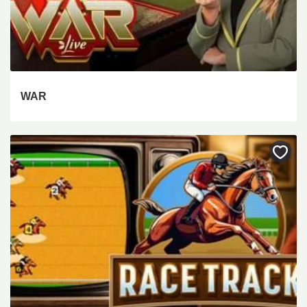
WAR
Bewa
als
favori