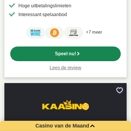
Hoge uitbetalingslimieten
Interessant spelaanbod
+7 meer
Speel nu!
Lees de review
Bewa
als
favori
Casino van de Maand