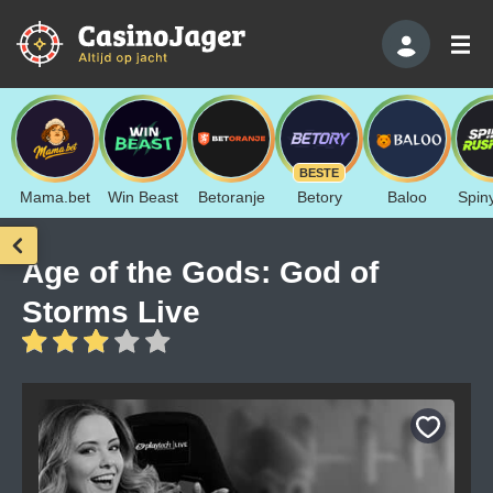
BESTE
Mama.bet
Win Beast
Betoranje
Betory
Baloo
Spin
Age of the Gods: God of
Storms Live
Bewaar
als
favoriet