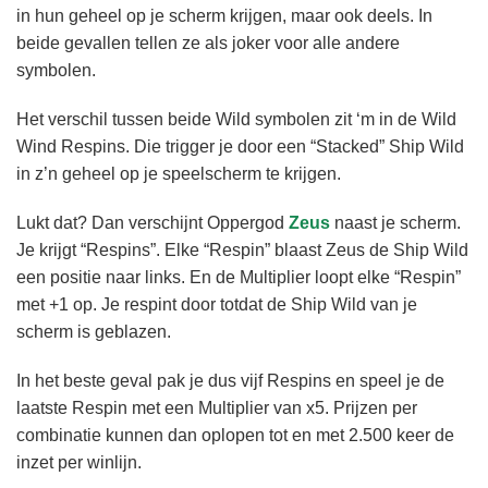
in hun geheel op je scherm krijgen, maar ook deels. In
beide gevallen tellen ze als joker voor alle andere
symbolen.
Het verschil tussen beide Wild symbolen zit ‘m in de Wild
Wind Respins. Die trigger je door een “Stacked” Ship Wild
in z’n geheel op je speelscherm te krijgen.
Lukt dat? Dan verschijnt Oppergod
Zeus
naast je scherm.
Je krijgt “Respins”. Elke “Respin” blaast Zeus de Ship Wild
een positie naar links. En de Multiplier loopt elke “Respin”
met +1 op. Je respint door totdat de Ship Wild van je
scherm is geblazen.
In het beste geval pak je dus vijf Respins en speel je de
laatste Respin met een Multiplier van x5. Prijzen per
combinatie kunnen dan oplopen tot en met 2.500 keer de
inzet per winlijn.