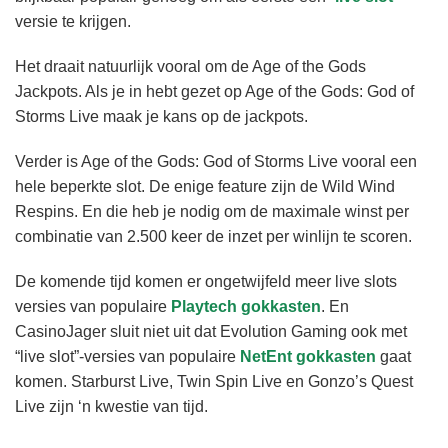
versie te krijgen.
Het draait natuurlijk vooral om de Age of the Gods
Jackpots. Als je in hebt gezet op Age of the Gods: God of
Storms Live maak je kans op de jackpots.
Verder is Age of the Gods: God of Storms Live vooral een
hele beperkte slot. De enige feature zijn de Wild Wind
Respins. En die heb je nodig om de maximale winst per
combinatie van 2.500 keer de inzet per winlijn te scoren.
De komende tijd komen er ongetwijfeld meer live slots
versies van populaire
Playtech gokkasten
. En
CasinoJager sluit niet uit dat Evolution Gaming ook met
“live slot”-versies van populaire
NetEnt gokkasten
gaat
komen. Starburst Live, Twin Spin Live en Gonzo’s Quest
Live zijn ‘n kwestie van tijd.