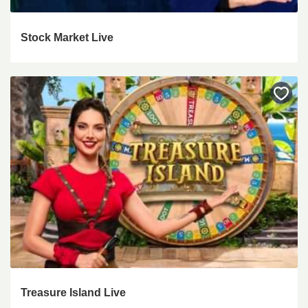
Stock Market Live
Bewa
als
favori
Treasure Island Live