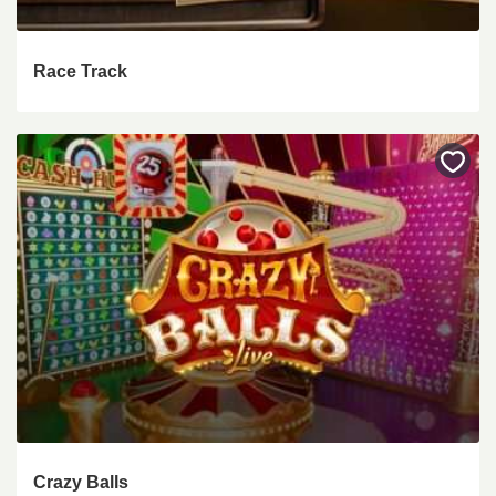
Race Track
Bewa
als
favori
Crazy Balls