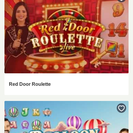
als
favori
Red Door Roulette
Bewa
als
favori