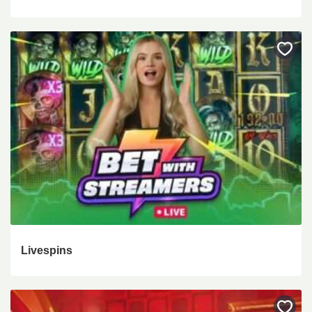
Bewa
als
favori
Livespins
Bewa