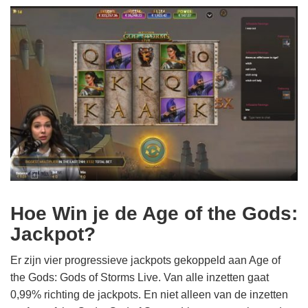
Hoe Win je de Age of the Gods:
Jackpot?
Er zijn vier progressieve jackpots gekoppeld aan Age of
the Gods: Gods of Storms Live. Van alle inzetten gaat
0,99% richting de jackpots. En niet alleen van de inzetten