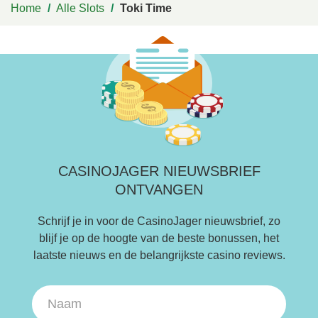
Home
/
Alle Slots
/
Toki Time
CASINOJAGER NIEUWSBRIEF
ONTVANGEN
Schrijf je in voor de CasinoJager nieuwsbrief, zo
blijf je op de hoogte van de beste bonussen, het
laatste nieuws en de belangrijkste casino reviews.