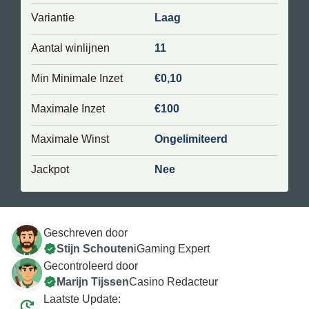
Variantie
Laag
Aantal winlijnen
11
Min Minimale Inzet
€0,10
Maximale Inzet
€100
Maximale Winst
Ongelimiteerd
Jackpot
Nee
Geschreven door
Stijn Schouten
iGaming Expert
Gecontroleerd door
Marijn Tijssen
Casino Redacteur
Laatste Update: