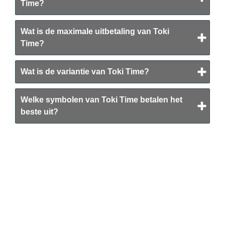
Time?
Wat is de maximale uitbetaling van Toki
Time?
Wat is de variantie van Toki Time?
Welke symbolen van Toki Time betalen het
beste uit?