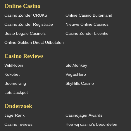
Online Casino
Casino Zonder CRUKS
Online Casino Buitenland
Casino Zonder Registratie
Nieuwe Online Casinos
Beste Legale Casino’s
Casino Zonder Licentie
Online Gokken Direct Uitbetalen
Casino Reviews
WildRobin
SlotMonkey
Kokobet
VegasHero
Boomerang
SkyHills Casino
Lets Jackpot
Onderzoek
JagerRank
Casinojager Awards
Casino reviews
Hoe wij casino’s beoordelen