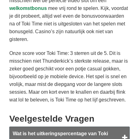
misschien wel de perfecte video slot om een
welkomstbonus
mee vrij rond te spelen. Kijk, voordat
je dit probeert, altijd wel even de bonusvoorwaarden
na of Toki Time niet is uitgesloten van het spelen met
bonusgeld. Casino’s zijn natuurlijk ook niet van
gisteren.
Onze score voor Toki Time: 3 sterren uit de 5. Dit is
misschien niet Thunderkick’s sterkste release, maar is
zeker goed geschikt voor een potje casual gokken,
bijvoorbeeld op je mobiele device. Het spel is snel en
vrolijk, maar mist de diepgang voor de langere slots
sessies. Maar om kort even te knallen en daarbij flink
wat lol te beleven, is Toki Time op het lijf geschreven.
Veelgestelde Vragen
Wat is het uitkeringspercentage van Toki