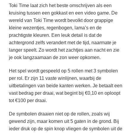
Toki Time laat zich het beste omschrijven als een
kruising tussen een gokkast en een video game. De
wereld van Toki Time wordt bevolkt door grappige
kleine wezentjes, regenbogen, lama’s en de
prachtigste kleuren. Een leuk detail is dat de
achtergrond zelfs verandert met de tijd, naarmate je
langer speelt. Zo wordt het zachtjes aan nacht en zie
je ook langzaamaan de zon weer opkomen.
Het spel wordt gespeeld op 5 rollen met 3 symbolen
per rol. Er zijn 11 vaste winlijnen, waarbij de
uitbetalingen van beide kanten werken. Je betaalt een
vast bedrag per draai, wat begint bij €0,10 en oploopt
tot €100 per draai.
De symbolen draaien niet op de rollen, zoals wij
gewend zijn, maar komen uit 5 gaten in de grond. Bij
ieder druk op de spin knop vliegen de symbolen uit de