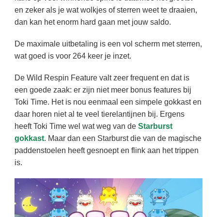
en zeker als je wat wolkjes of sterren weet te draaien,
dan kan het enorm hard gaan met jouw saldo.
De maximale uitbetaling is een vol scherm met sterren,
wat goed is voor 264 keer je inzet.
De Wild Respin Feature valt zeer frequent en dat is
een goede zaak: er zijn niet meer bonus features bij
Toki Time. Het is nou eenmaal een simpele gokkast en
daar horen niet al te veel tierelantijnen bij. Ergens
heeft Toki Time wel wat weg van de
Starburst
gokkast
. Maar dan een Starburst die van de magische
paddenstoelen heeft gesnoept en flink aan het trippen
is.