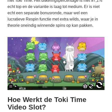
met Toki Time. Het uitkeringspercentage is met 97,1%
echt top en de variantie is laag tot medium. Er is niet
echt een separate bonusronde, maar wel een
lucratieve Respin functie met extra wilds, waar je in
theorie oneindig winnende spins op kan pakken.
Hoe Werkt de Toki Time
Video Slot?