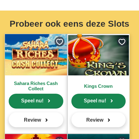
Probeer ook eens deze Slots
Bewaar
Bewaar
als
als
favoriet
favoriet
Sahara Riches Cash
Kings Crown
Collect
Speel nu!
Speel nu!
Review
Review