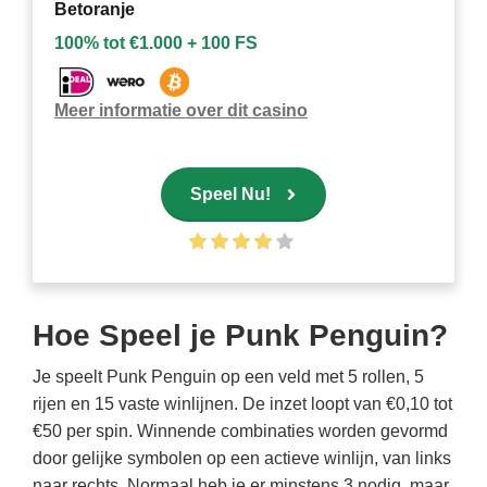
Betoranje
100% tot €1.000 + 100 FS
Meer informatie over dit casino
Speel Nu!
Hoe Speel je Punk Penguin?
Je speelt Punk Penguin op een veld met 5 rollen, 5
rijen en 15 vaste winlijnen. De inzet loopt van €0,10 tot
€50 per spin. Winnende combinaties worden gevormd
door gelijke symbolen op een actieve winlijn, van links
naar rechts. Normaal heb je er minstens 3 nodig, maar