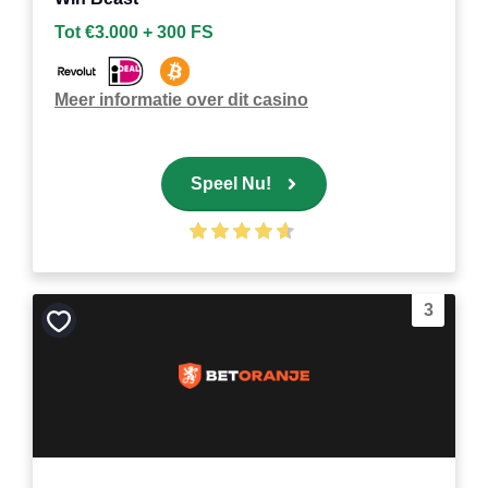
Tot €3.000 + 300 FS
Meer informatie over dit casino
Speel Nu!
3
Bewaar
als
favoriet