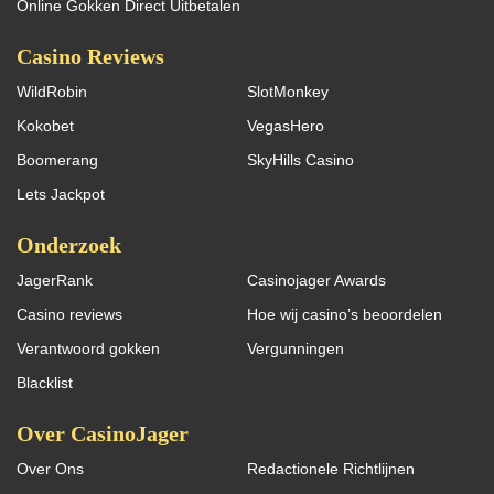
Online Gokken Direct Uitbetalen
Casino Reviews
WildRobin
SlotMonkey
Kokobet
VegasHero
Boomerang
SkyHills Casino
Lets Jackpot
Onderzoek
JagerRank
Casinojager Awards
Casino reviews
Hoe wij casino’s beoordelen
Verantwoord gokken
Vergunningen
Blacklist
Over CasinoJager
Over Ons
Redactionele Richtlijnen