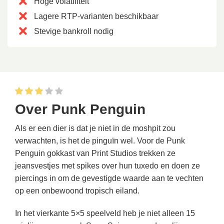
Hoge volatiliteit
Lagere RTP-varianten beschikbaar
Stevige bankroll nodig
Over Punk Penguin
Als er een dier is dat je niet in de moshpit zou
verwachten, is het de pinguïn wel. Voor de Punk
Penguin gokkast van Print Studios trekken ze
jeansvestjes met spikes over hun tuxedo en doen ze
piercings in om de gevestigde waarde aan te vechten
op een onbewoond tropisch eiland.
In het vierkante 5×5 speelveld heb je niet alleen 15