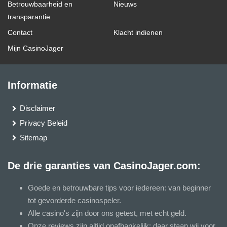
Betrouwbaarheid en
Nieuws
transparantie
Contact
Klacht indienen
Mijn CasinoJager
Informatie
Disclaimer
Privacy Beleid
Sitemap
De drie garanties van CasinoJager.com:
Goede en betrouwbare tips voor iedereen: van beginner
tot gevorderde casinospeler.
Alle casino's zijn door ons getest, met echt geld.
Onze reviews zijn altijd onafhankelijk: daar staan wij voor.