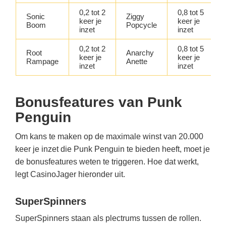
0,2 tot 2
0,8 tot 5
Sonic
Ziggy
keer je
keer je
Boom
Popcycle
inzet
inzet
0,2 tot 2
0,8 tot 5
Root
Anarchy
keer je
keer je
Rampage
Anette
inzet
inzet
Bonusfeatures van Punk
Penguin
Om kans te maken op de maximale winst van 20.000
keer je inzet die Punk Penguin te bieden heeft, moet je
de bonusfeatures weten te triggeren. Hoe dat werkt,
legt CasinoJager hieronder uit.
SuperSpinners
SuperSpinners staan als plectrums tussen de rollen.