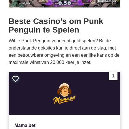
Beste Casino’s om Punk
Penguin te Spelen
Wil je Punk Penguin voor echt geld spelen? Bij de
onderstaande goksites kun je direct aan de slag, met
een betrouwbare omgeving en een eerlijke kans op de
maximale winst van 20.000 keer je inzet.
1
Bewaar
als
favoriet
Mama.bet