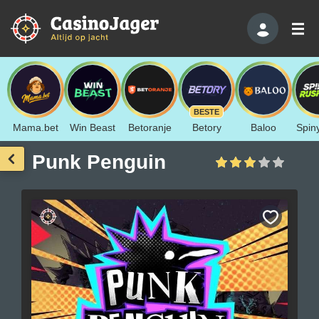
BESTE
Mama.bet
Win Beast
Betoranje
Betory
Baloo
Spin
Punk Penguin
Bewaar
als
favoriet