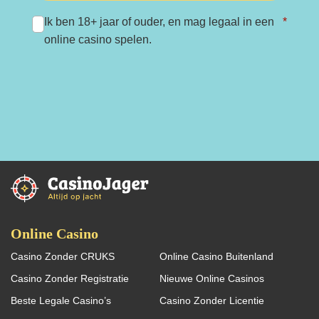
Ik ben 18+ jaar of ouder, en mag legaal in een
*
online casino spelen.
Online Casino
Casino Zonder CRUKS
Online Casino Buitenland
Casino Zonder Registratie
Nieuwe Online Casinos
Beste Legale Casino’s
Casino Zonder Licentie