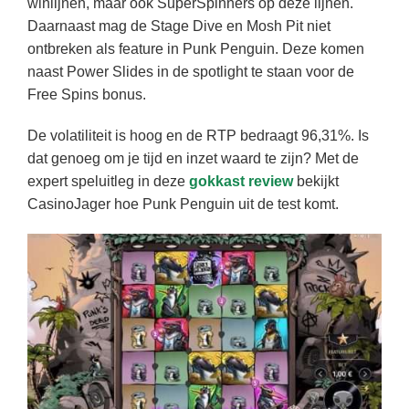
winlijnen, maar ook SuperSpinners op deze lijnen.
Daarnaast mag de Stage Dive en Mosh Pit niet
ontbreken als feature in Punk Penguin. Deze komen
naast Power Slides in de spotlight te staan voor de
Free Spins bonus.
De volatiliteit is hoog en de RTP bedraagt 96,31%. Is
dat genoeg om je tijd en inzet waard te zijn? Met de
expert speluitleg in deze
gokkast review
bekijkt
CasinoJager hoe Punk Penguin uit de test komt.