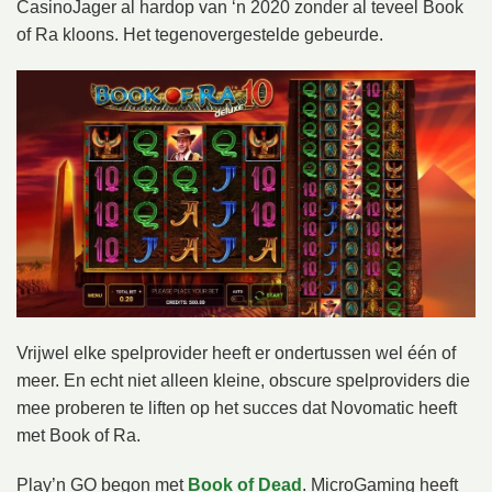
CasinoJager al hardop van ‘n 2020 zonder al teveel Book
of Ra kloons. Het tegenovergestelde gebeurde.
Vrijwel elke spelprovider heeft er ondertussen wel één of
meer. En echt niet alleen kleine, obscure spelproviders die
mee proberen te liften op het succes dat Novomatic heeft
met Book of Ra.
Play’n GO begon met
Book of Dead
. MicroGaming heeft