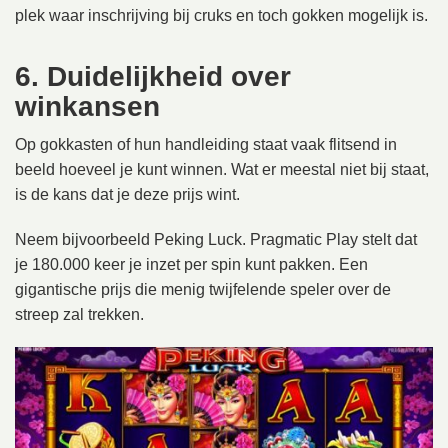
plek waar inschrijving bij cruks en toch gokken mogelijk is.
6. Duidelijkheid over
winkansen
Op gokkasten of hun handleiding staat vaak flitsend in
beeld hoeveel je kunt winnen. Wat er meestal niet bij staat,
is de kans dat je deze prijs wint.
Neem bijvoorbeeld Peking Luck. Pragmatic Play stelt dat
je 180.000 keer je inzet per spin kunt pakken. Een
gigantische prijs die menig twijfelende speler over de
streep zal trekken.