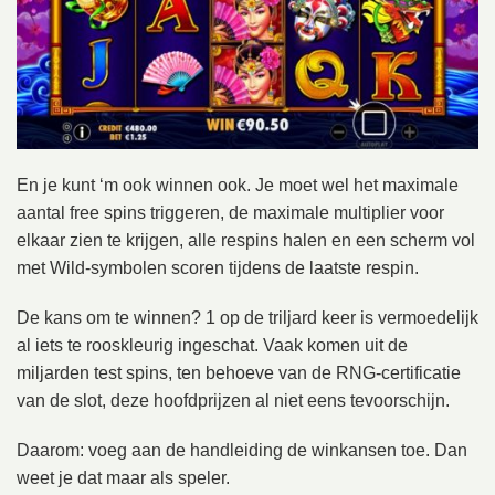
En je kunt ‘m ook winnen ook. Je moet wel het maximale
aantal free spins triggeren, de maximale multiplier voor
elkaar zien te krijgen, alle respins halen en een scherm vol
met Wild-symbolen scoren tijdens de laatste respin.
De kans om te winnen? 1 op de triljard keer is vermoedelijk
al iets te rooskleurig ingeschat. Vaak komen uit de
miljarden test spins, ten behoeve van de RNG-certificatie
van de slot, deze hoofdprijzen al niet eens tevoorschijn.
Daarom: voeg aan de handleiding de winkansen toe. Dan
weet je dat maar als speler.