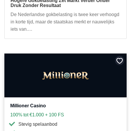
Hogere Gokbelasting Zet Markt Verder Onder
Druk Zonder Resultaat
De Nederlandse gokbelasting is twee keer verhoogd
in korte tijd, maar de staatskas merkt er nauwelijks
iets van.…
Bewa
als
favori
Millioner Casino
100% tot €1.000 + 100 FS
Stevig spelaanbod