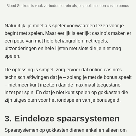
Blood Suckers is vaak verboden terrein als je speelt met een casino bonus.
Natuurlijk, je moet als speler voorwaarden lezen voor je
begint met spelen. Maar eerlijk is eerlijk: casino’s maken er
een potje van met hele behangrollen met regels,
uitzonderingen en hele lijsten met slots die je niet mag
spelen.
De oplossing is simpel: zorg ervoor dat online casino’s
technisch afdwingen dat je – zolang je met de bonus speelt
– niet meer kunt inzetten dan de maximaal toegestane
inzet per spin. En dat je niet kunt spelen op gokkasten die
zijn uitgesloten voor het rondspelen van je bonusgeld.
3. Eindeloze spaarsystemen
Spaarsystemen op gokkasten dienen enkel en alleen om