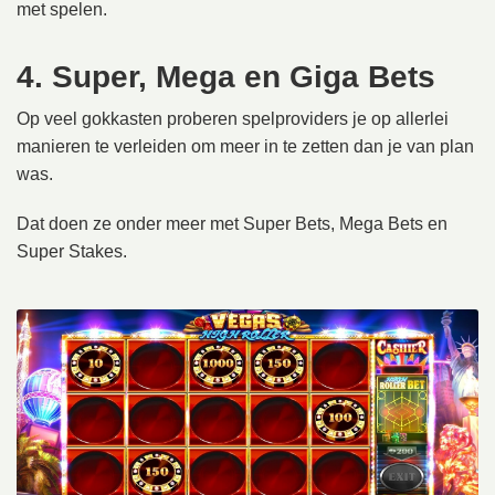
met spelen.
4. Super, Mega en Giga Bets
Op veel gokkasten proberen spelproviders je op allerlei
manieren te verleiden om meer in te zetten dan je van plan
was.
Dat doen ze onder meer met Super Bets, Mega Bets en
Super Stakes.