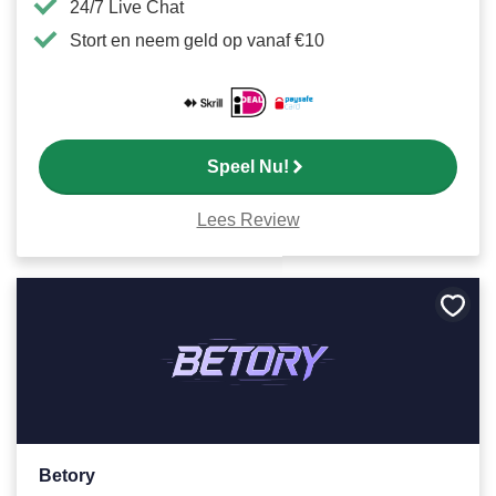
24/7 Live Chat
Stort en neem geld op vanaf €10
Speel Nu!
Lees Review
Bewa
als
favori
Betory