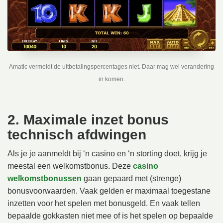
Amatic vermeldt de uitbetalingspercentages niet. Daar mag wel verandering
in komen.
2. Maximale inzet bonus
technisch afdwingen
Als je je aanmeldt bij ‘n casino en ‘n storting doet, krijg je
meestal een welkomstbonus. Deze
casino
welkomstbonussen
gaan gepaard met (strenge)
bonusvoorwaarden. Vaak gelden er maximaal toegestane
inzetten voor het spelen met bonusgeld. En vaak tellen
bepaalde gokkasten niet mee of is het spelen op bepaalde