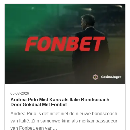
05-08-2026
Andrea Pirlo Mist Kans als Italië Bondscoach
Door Gokdeal Met Fonbet
Andrea Pirlo is definitief niet de nieuwe bondscoach
van Italië. Zijn samenwerking als merkambassadeur
van Fonbet, een van…