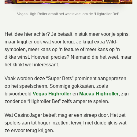
Vegas High Roller draait net wat teveel om de “Highroller Bet”.
Het idee hier achter? Je betaalt ‘n stuk meer voor je spins,
maar krijgt er ook wat voor terug. Je krijgt extra Wild-
symbolen, meer kans op ‘n feature of meer kans op ‘n
dikke winst. Hoeveel precies? Niemand die het weet, maar
het klinkt wel interessant.
Vaak worden deze “Super Bets” prominent aangeprezen
op het speelscherm. Sommige gokkasten, zoals
bijvoorbeeld
Vegas Highroller
en
Macau Highroller
, zijn
zonder de “Highroller Bet” zelfs amper te spelen.
Wat CasinoJager betreft mag er een streep door. Het zet
spelers aan tot hoger inzetten, terwijl niet duidelijk is wat
ze ervoor terug krijgen.