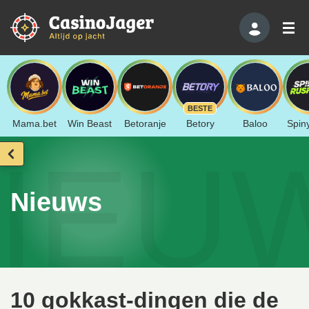
BESTE
Mama.bet
Win Beast
Betoranje
Betory
Baloo
Spin
IEU
Nieuws
10 gokkast-dingen die de