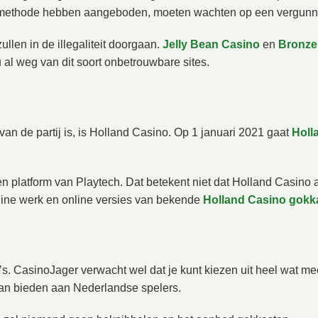
lmethode hebben aangeboden, moeten wachten op een vergunn
llen in de illegaliteit doorgaan.
Jelly Bean Casino
en
Bronze
 al weg van dit soort onbetrouwbare sites.
van de partij is, is Holland Casino. Op 1 januari 2021 gaat
Holl
 platform van Playtech. Dat betekent niet dat Holland Casino 
line werk en online versies van bekende
Holland Casino gokk
s. CasinoJager verwacht wel dat je kunt kiezen uit heel wat m
aan bieden aan Nederlandse spelers.