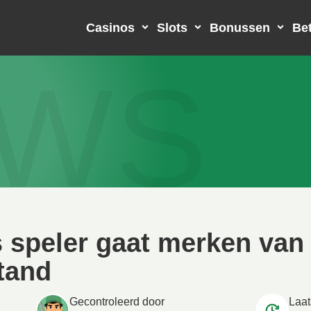
Casinos
Slots
Bonussen
Bet
UWS
ls speler gaat merken van
tand
Gecontroleerd door
Laat