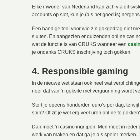
Elke inwoner van Nederland kan zich via dit sy
accounts op slot, kun je (als het goed is) nerge
Een handige tool voor wie z’n gokgedrag niet mee
sluiten. En aangezien er duizenden online casino
wat de functie is van CRUKS wanneer een
casi
je ondanks CRUKS inschrijving toch gokken.
4. Responsible gaming
In de nieuwe wet staan ook heel wat verplichtin
neer dat van ‘n goksite met verguunning wordt ve
Stort je opeens honderden euro’s per dag, terwij
spin? Of zit je wel erg veel uren online te gokken
Dan moet ‘n casino ingrijpen. Men moet in ieder 
werk van maken en dat ga je als speler merken.