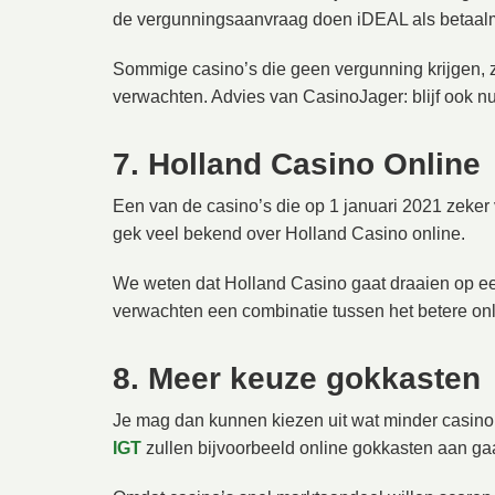
de vergunningsaanvraag doen iDEAL als betaa
Sommige casino’s die geen vergunning krijgen, zu
verwachten. Advies van CasinoJager: blijf ook nu
7. Holland Casino Online
Een van de casino’s die op 1 januari 2021 zeker 
gek veel bekend over Holland Casino online.
We weten dat Holland Casino gaat draaien op een
verwachten een combinatie tussen het betere on
8. Meer keuze gokkasten
Je mag dan kunnen kiezen uit wat minder casino’
IGT
zullen bijvoorbeeld online gokkasten aan g