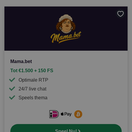
Bewa
als
favori
Mama.bet
Tot €1.500 + 150 FS
Optimale RTP
24/7 live chat
Speels thema
Speel Nu!