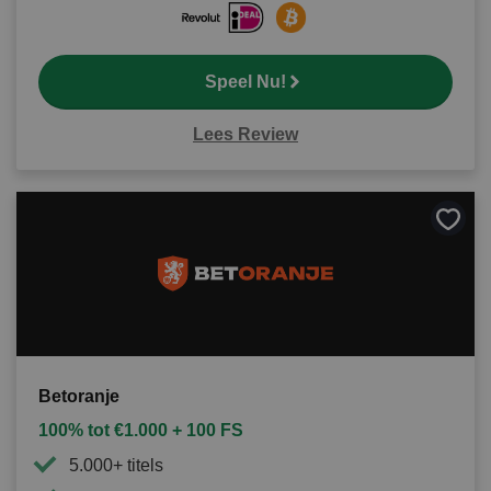
Speel Nu!
Lees Review
Bewa
als
favori
Betoranje
100% tot €1.000 + 100 FS
5.000+ titels