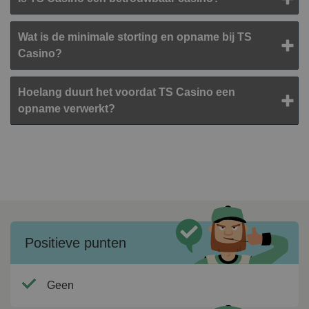
Wat is de minimale storting en opname bij TS
Casino?
Hoelang duurt het voordat TS Casino een
opname verwerkt?
Positieve punten
Geen