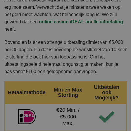
erg moeizaam. Verwacht dat je minstens twee weken op
het geld moet wachten, wat belachelijk lang is. We zijn
gewend dat een
online casino iDEAL snelle uitbetaling
heeft.
Bovendien is er een strenge uitbetalingslimiet van €5.000
per 30 dagen. En dat is bovenop de winstlimiet van 10 keer
je storting die ook hier van toepassing is. Om het
uitbetalingsbeleid helemaal ongunstig te maken, kun je
pas vanaf €100 een geldopname aanvragen.
Uitbetalen
Min en Max
Betaalmethode
ook
Storting
Mogelijk?
€20 Min. /
€5.000
Max.