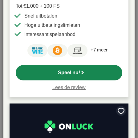
Tot €1.000 + 100 FS
Snel uitbetalen
Over TS Casino…
Hoge uitbetalingslimieten
TS Casino was een online casino als re-branding van
Interessant spelaanbod
Times Square Casino. Het bestaat ondertussen al niet
meer, en maar goed ook, want het was eigendom van de
+7 meer
beruchte Game Tech Group N.V. Tot die groep behoren ook
de onbetrouwbare goksites
Enzo Casino
en
Bronze
Casino
waar veel klachten over zijn.
Speel nu!
Waarom spelers toch kiezen om hier te gokken. Dat heeft
Lees de review
allemaal te maken met de agressieve marketing die ze
voeren. Terwijl de KSA bezig is om vooral grote bedrijven
op de vingers te tikken, blijven kleinere merken als Times
Bewaar
Square Casino ongehinderd hun ding doen.
als
favoriet
Het zegt voldoende op welke markt TS Casino zich richt
als je ziet dat het logo vaak oranje is of zelfs rood-wit-