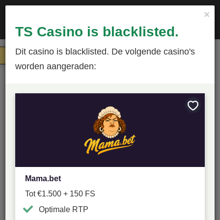
×
TS Casino is blacklisted.
Dit casino is blacklisted. De volgende casino's
Bewaar
worden aangeraden:
als
favoriet
Bewaar
als
favoriet
TS Casino
BLACKLISTED
Tot €1.400 + 50 FS
Mama.bet
Tot €1.500 + 150 FS
TS Casino is onbetrouwbaar. Het bedrijf achter dit
Optimale RTP
casino is de Game Tech Group, eigenaar van vele