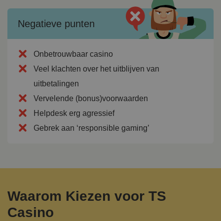
Negatieve punten
Onbetrouwbaar casino
Veel klachten over het uitblijven van
uitbetalingen
Vervelende (bonus)voorwaarden
Helpdesk erg agressief
Gebrek aan ‘responsible gaming’
Waarom Kiezen voor TS
Casino