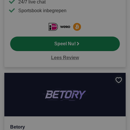
24/7 live chat
Sportsbook inbegrepen
Speel Nu!
Lees Review
Bewa
als
favori
Betory