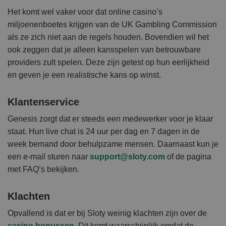
Het komt wel vaker voor dat online casino’s
miljoenenboetes krijgen van de UK Gambling Commission
als ze zich niet aan de regels houden. Bovendien wil het
ook zeggen dat je alleen kansspelen van betrouwbare
providers zult spelen. Deze zijn getest op hun eerlijkheid
en geven je een realistische kans op winst.
Klantenservice
Genesis zorgt dat er steeds een medewerker voor je klaar
staat. Hun live chat is 24 uur per dag en 7 dagen in de
week bemand door behulpzame mensen. Daarnaast kun je
een e-mail sturen naar
support@sloty.com
of de pagina
met FAQ’s bekijken.
Klachten
Opvallend is dat er bij Sloty weinig klachten zijn over de
casino bonussen
. Dit komt waarschijnlijk omdat de