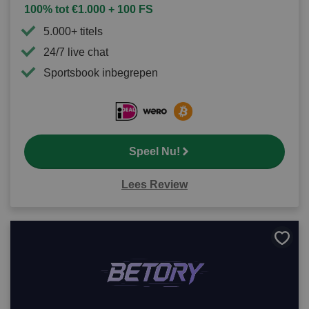
100% tot €1.000 + 100 FS
5.000+ titels
24/7 live chat
Sportsbook inbegrepen
Speel Nu!
Lees Review
Bewa
als
favori