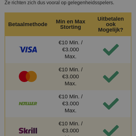
Ze richten zich dus vooral op gelegenheidsspelers.
Uitbetalen
Min en Max
Betaalmethode
ook
Storting
Mogelijk?
€10 Min. /
€3.000
Max.
€10 Min. /
€3.000
Max.
€10 Min. /
€3.000
Max.
€10 Min. /
€3.000