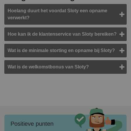
Hoelang duurt het voordat Sloty een opname
verwerkt?
Hoe kan ik de klantenservice van Sloty bereiken?
Wat is de minimale storting en opname bij Sloty?
Wat is de welkomstbonus van Sloty?
Positieve punten