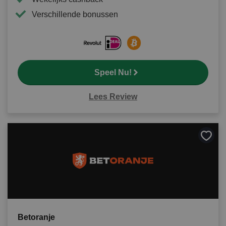
Verschillende bonussen
Speel Nu!
Lees Review
Bewa
als
favori
Betoranje