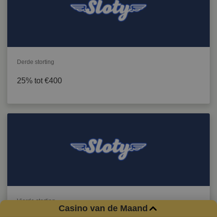
Derde storting
25% tot €400
Vierde storting
Casino van de Maand