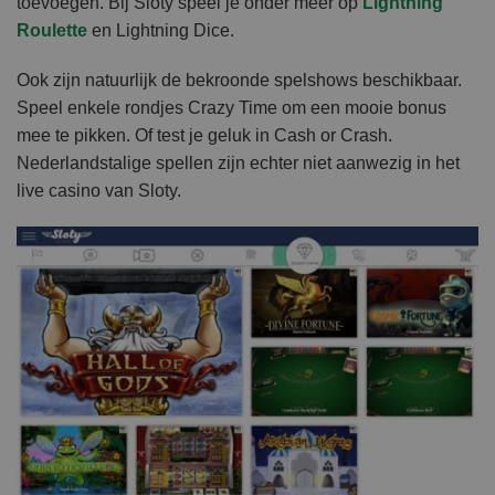
toevoegen. Bij Sloty speel je onder meer op
Lightning
Roulette
en Lightning Dice.
Ook zijn natuurlijk de bekroonde spelshows beschikbaar.
Speel enkele rondjes Crazy Time om een mooie bonus
mee te pikken. Of test je geluk in Cash or Crash.
Nederlandstalige spellen zijn echter niet aanwezig in het
live casino van Sloty.