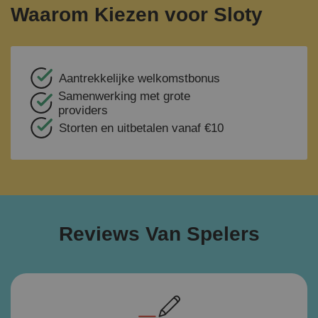
Waarom Kiezen voor Sloty
Aantrekkelijke welkomstbonus
Samenwerking met grote
providers
Storten en uitbetalen vanaf €10
Reviews Van Spelers