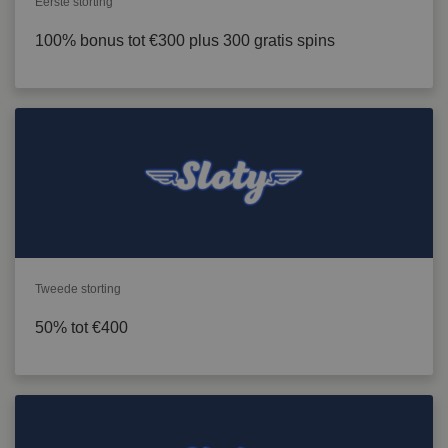
Eerste storting
100% bonus tot €300 plus 300 gratis spins
Tweede storting
50% tot €400