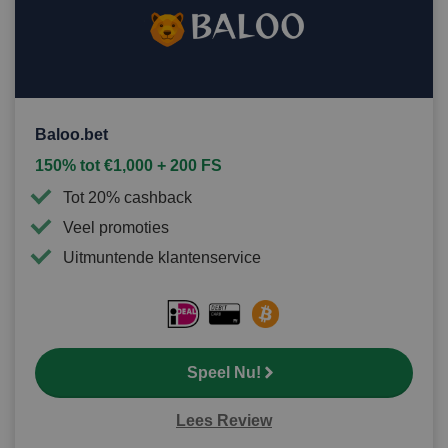
favori
Baloo.bet
150% tot €1,000 + 200 FS
Tot 20% cashback
Veel promoties
Uitmuntende klantenservice
Speel Nu!
Lees Review