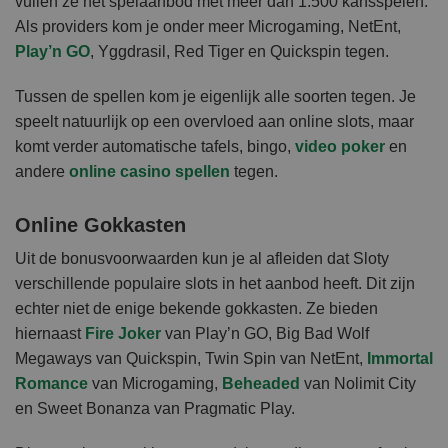
vullen ze het spelaanbod met meer dan 1.500 kansspelen.
Als providers kom je onder meer Microgaming, NetEnt,
Play’n GO
, Yggdrasil, Red Tiger en Quickspin tegen.
Tussen de spellen kom je eigenlijk alle soorten tegen. Je
speelt natuurlijk op een overvloed aan online slots, maar
komt verder automatische tafels, bingo,
video poker
en
andere
online casino spellen
tegen.
Online Gokkasten
Uit de bonusvoorwaarden kun je al afleiden dat Sloty
verschillende populaire slots in het aanbod heeft. Dit zijn
echter niet de enige bekende gokkasten. Ze bieden
hiernaast
Fire Joker
van Play’n GO, Big Bad Wolf
Megaways van Quickspin, Twin Spin van NetEnt,
Immortal
Romance
van Microgaming,
Beheaded
van Nolimit City
en Sweet Bonanza van Pragmatic Play.