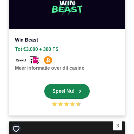
favoriet
Win Beast
Tot €3.000 + 300 FS
Meer informatie over dit casino
Speel Nu!
3
Bewaar