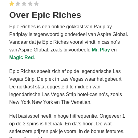
Over Epic Riches
Epic Riches is een online gokkast van Pariplay.
Pariplay is tegenwoordig onderdeel van Aspire Global.
Vandaar dat je Epic Riches vooral vindt in casino’s
van Aspire Global, zoals bijvoorbeeld
Mr. Play
en
Magic Red
.
Epic Riches speelt zich af op de legendarische Las
Vegas Strip. De plek in Las Vegas waar het gebeurt.
De gokkast staat opgesteld te midden van
legendarische Las Vegas Strip hotel-casino’s, zoals
New York New York en The Venetian.
Het basisspel heeft ‘n hoge hitfrequentie. Ongeveer 1
op de 3 spins is het raak. En da’s hoog. De wat
serieuzere prijzen pak je vooral in de bonus features.