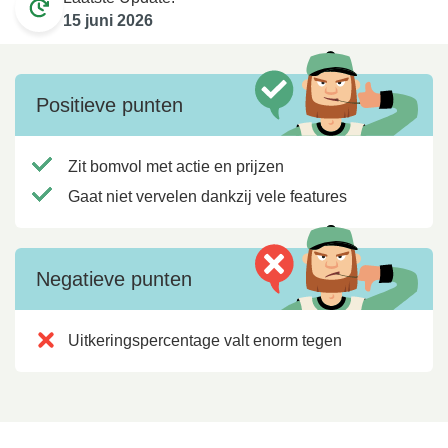
15 juni 2026
Positieve punten
Zit bomvol met actie en prijzen
Gaat niet vervelen dankzij vele features
Negatieve punten
Uitkeringspercentage valt enorm tegen