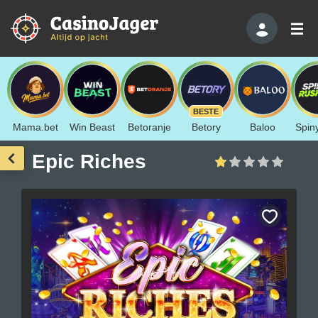
BESTE
Mama.bet
Win Beast
Betoranje
Betory
Baloo
Spin
Epic Riches
Bewaar
als
favoriet