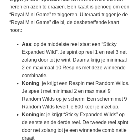
heren en azen te draaien. Een kaart is genoeg om een
“Royal Mini Game” te triggeren. Uiteraard trigger je de
“Royal Mini Game” die bij de desbetreffende kaart
hoort:
Aas
: op de middelste reel staat een “Sticky
Expanded Wild”. Je spint op reel 1 en reel 3 net
zolang door tot je wint. Daarna krijg je minimaal
2 en maximaal 10 Respins met deze winnende
combinatie.
Koning
: je krijgt een Respin met Random Wilds.
Je speelt met minimaal 2 en maximaal 9
Random Wilds op je scherm. Een scherm met 9
Random Wilds levert je 800 keer je inzet op.
Koningin
: je krijgt “Sticky Expanded Wilds” op
de eerste en de derde reel. De tweede reel spint
door net zolang tot je een winnende combinatie
draait.