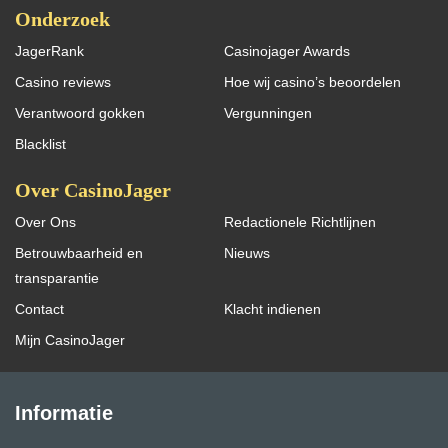
Onderzoek
JagerRank
Casinojager Awards
Casino reviews
Hoe wij casino’s beoordelen
Verantwoord gokken
Vergunningen
Blacklist
Over CasinoJager
Over Ons
Redactionele Richtlijnen
Betrouwbaarheid en
Nieuws
transparantie
Contact
Klacht indienen
Mijn CasinoJager
Informatie