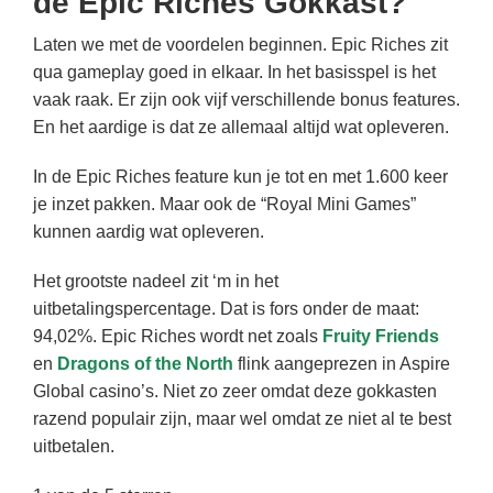
de Epic Riches Gokkast?
Laten we met de voordelen beginnen. Epic Riches zit
qua gameplay goed in elkaar. In het basisspel is het
vaak raak. Er zijn ook vijf verschillende bonus features.
En het aardige is dat ze allemaal altijd wat opleveren.
In de Epic Riches feature kun je tot en met 1.600 keer
je inzet pakken. Maar ook de “Royal Mini Games”
kunnen aardig wat opleveren.
Het grootste nadeel zit ‘m in het
uitbetalingspercentage. Dat is fors onder de maat:
94,02%. Epic Riches wordt net zoals
Fruity Friends
en
Dragons of the North
flink aangeprezen in Aspire
Global casino’s. Niet zo zeer omdat deze gokkasten
razend populair zijn, maar wel omdat ze niet al te best
uitbetalen.