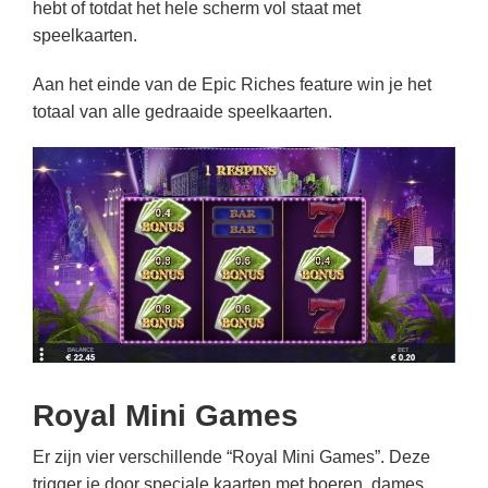
hebt of totdat het hele scherm vol staat met
speelkaarten.
Aan het einde van de Epic Riches feature win je het
totaal van alle gedraaide speelkaarten.
Royal Mini Games
Er zijn vier verschillende “Royal Mini Games”. Deze
trigger je door speciale kaarten met boeren, dames,