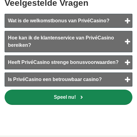
Veelgestelde Vragen
Wat is de welkomstbonus van PrivéCasino?
Hoe kan ik de klantenservice van PrivéCasino
bereiken?
Heeft PrivéCasino strenge bonusvoorwaarden?
Is PrivéCasino een betrouwbaar casino?
Speel nu!