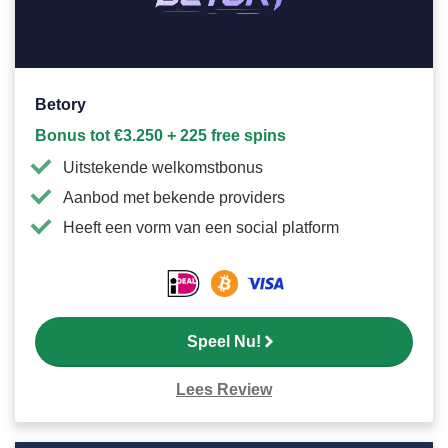
Betory
Bonus tot €3.250 + 225 free spins
Uitstekende welkomstbonus
Aanbod met bekende providers
Heeft een vorm van een social platform
Speel Nu!
Lees Review