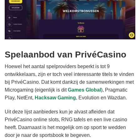
Spelaanbod van PrivéCasino
Hoewel het aantal spelproviders beperkt is tot 9
ontwikkelaars, zijn er toch veel interessante titels te vinden
bij PrivéCasino. Dat komt dankzij de samenwerkingen met
Microgaming (eigenlijk is dit
Games Global
), Pragmatic
Play, NetEnt,
Hacksaw Gaming
, Evolution en Wazdan.
Uit deze lijst aanbieders kun je alvast afleiden dat
PrivéCasino online slots, RNG tafels en een live casino
heeft. Daarnaast is het mogelijk om op sport te wedden
door je naar de sportsbook te begeven.