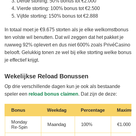
Derde storting: 50% bonus tot €2.000
Vierde storting: 100% bonus tot €2.500
Vijfde storting: 150% bonus tot €2.888
In totaal moet je €9.675 storten als je elke welkomstbonus
ten volste wil benutten. Dat wil zeggen dat het pakket je
ruwweg 92% oplevert en dus niet 600% zoals PrivéCasino
belooft. Gelukkig tonen ze wel bij elke storting welke bonus
je effectief krijgt.
Wekelijkse Reload Bonussen
Op drie verschillende dagen kun je ook als bestaande
speler een
reload bonus claimen
. Dat zijn de deze:
Bonus
Weekdag
Percentage
Maximu
Monday
Maandag
100%
€1.000
Re-Spin