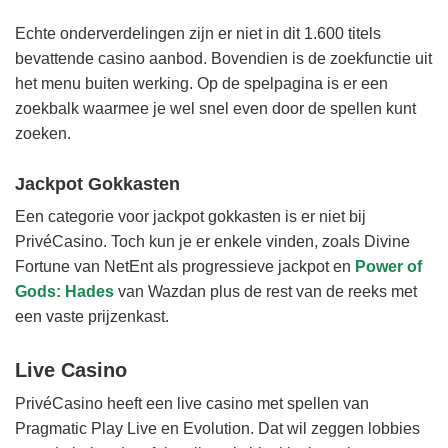
Echte onderverdelingen zijn er niet in dit 1.600 titels
bevattende casino aanbod. Bovendien is de zoekfunctie uit
het menu buiten werking. Op de spelpagina is er een
zoekbalk waarmee je wel snel even door de spellen kunt
zoeken.
Jackpot Gokkasten
Een categorie voor jackpot gokkasten is er niet bij
PrivéCasino. Toch kun je er enkele vinden, zoals Divine
Fortune van NetEnt als progressieve jackpot en
Power of
Gods: Hades
van Wazdan plus de rest van de reeks met
een vaste prijzenkast.
Live Casino
PrivéCasino heeft een live casino met spellen van
Pragmatic Play Live en Evolution. Dat wil zeggen lobbies