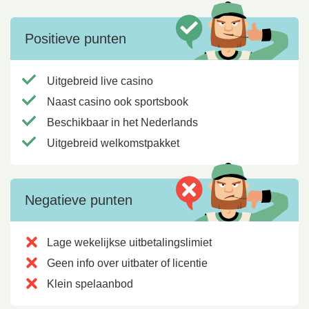
Positieve punten
Uitgebreid live casino
Naast casino ook sportsbook
Beschikbaar in het Nederlands
Uitgebreid welkomstpakket
Negatieve punten
Lage wekelijkse uitbetalingslimiet
Geen info over uitbater of licentie
Klein spelaanbod