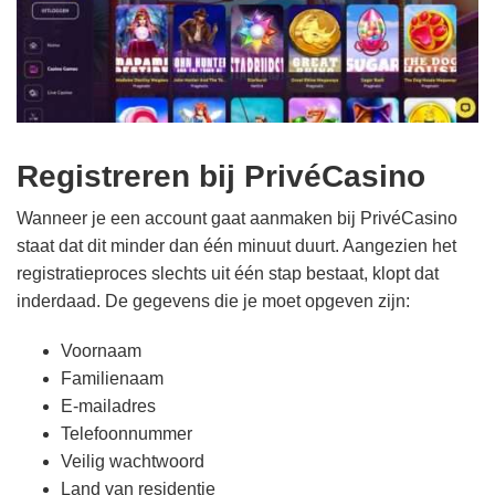
Registreren bij PrivéCasino
Wanneer je een account gaat aanmaken bij PrivéCasino
staat dat dit minder dan één minuut duurt. Aangezien het
registratieproces slechts uit één stap bestaat, klopt dat
inderdaad. De gegevens die je moet opgeven zijn:
Voornaam
Familienaam
E-mailadres
Telefoonnummer
Veilig wachtwoord
Land van residentie