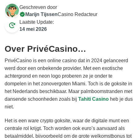
Geschreven door
Marijn Tijssen
Casino Redacteur
Laatste Update:
14 mei 2026
Over PrivéCasino…
PrivéCasino is een online casino dat in 2024 gelanceerd
werd door een onbekende provider. Met een exotische
achtergrond en neon logo proberen ze je onder te
dompelen in het zonovergoten Miami. Toch is de goksite in
het Nederlands beschikbaar. Maar palmboomstranden met
dansende schoonheden zoals bij
Tahiti Casino
heb je dus
niet.
Het is een ware crypto goksite, waar de digitale munt een
centrale rol krijgt. Toch worden ook euro’s aanvaard als
betaalmiddel, bijvoorbeeld om de grote welkomstbonus tot