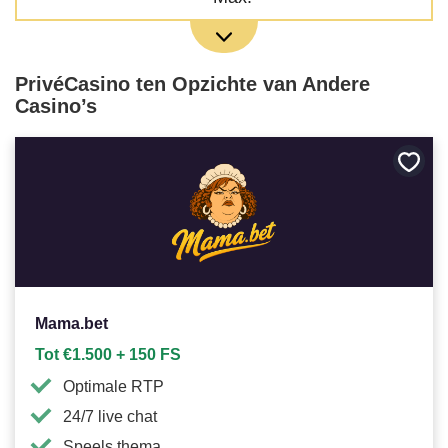
PrivéCasino ten Opzichte van Andere
Casino’s
Bewa
als
favori
Mama.bet
Tot €1.500 + 150 FS
Optimale RTP
24/7 live chat
Speels thema