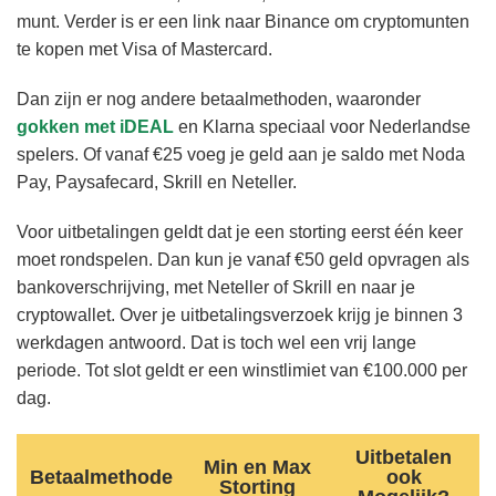
munt. Verder is er een link naar Binance om cryptomunten
te kopen met Visa of Mastercard.
Dan zijn er nog andere betaalmethoden, waaronder
gokken met iDEAL
en Klarna speciaal voor Nederlandse
spelers. Of vanaf €25 voeg je geld aan je saldo met Noda
Pay, Paysafecard, Skrill en Neteller.
Voor uitbetalingen geldt dat je een storting eerst één keer
moet rondspelen. Dan kun je vanaf €50 geld opvragen als
bankoverschrijving, met Neteller of Skrill en naar je
cryptowallet. Over je uitbetalingsverzoek krijg je binnen 3
werkdagen antwoord. Dat is toch wel een vrij lange
periode. Tot slot geldt er een winstlimiet van €100.000 per
dag.
Uitbetalen
Min en Max
Betaalmethode
ook
Storting