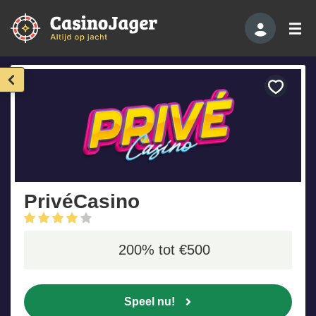
Bewaar
als
favoriet
PrivéCasino
200% tot €500
Speel nu!