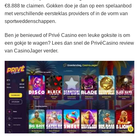
€8.888 te claimen. Gokken doe je dan op een spelaanbod
met verschillende eersteklas providers of in de vorm van
sportweddenschappen.
Ben je benieuwd of Privé Casino een leuke goksite is om
een gokje te wagen? Lees dan snel de PrivéCasino review
van CasinoJager verder.