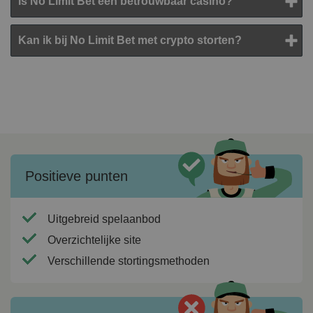
Is No Limit Bet een betrouwbaar casino?
Kan ik bij No Limit Bet met crypto storten?
Positieve punten
Uitgebreid spelaanbod
Overzichtelijke site
Verschillende stortingsmethoden