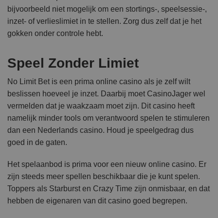
bijvoorbeeld niet mogelijk om een stortings-, speelsessie-,
inzet- of verlieslimiet in te stellen. Zorg dus zelf dat je het
gokken onder controle hebt.
Speel Zonder Limiet
No Limit Bet is een prima online casino als je zelf wilt
beslissen hoeveel je inzet. Daarbij moet CasinoJager wel
vermelden dat je waakzaam moet zijn. Dit casino heeft
namelijk minder tools om verantwoord spelen te stimuleren
dan een Nederlands casino. Houd je speelgedrag dus
goed in de gaten.
Het spelaanbod is prima voor een nieuw online casino. Er
zijn steeds meer spellen beschikbaar die je kunt spelen.
Toppers als Starburst en Crazy Time zijn onmisbaar, en dat
hebben de eigenaren van dit casino goed begrepen.