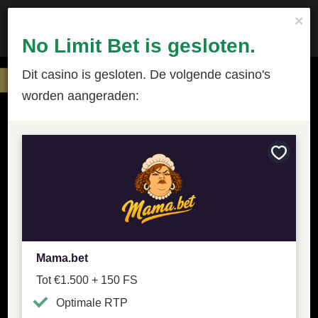
×
No Limit Bet is gesloten.
Dit casino is gesloten. De volgende casino's
Bewaar
worden aangeraden:
als
favoriet
Bewaar
als
favoriet
No Limit Bet
GESLOTEN
100% match bonus tot €500 + 150 FS
Mama.bet
Tot €1.500 + 150 FS
No Limit Bet is een casino dat draait op een
Optimale RTP
vergunning van de Kahnawake Gaming Commission.