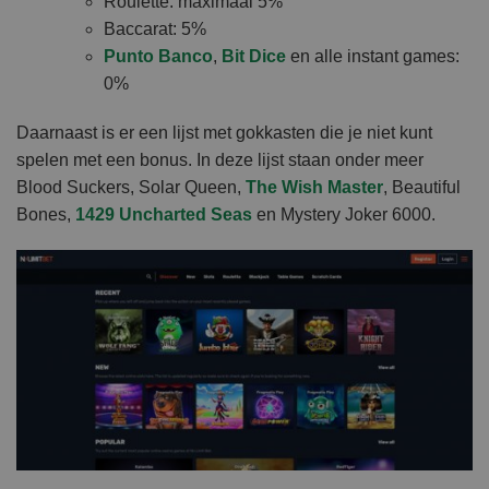
Roulette: maximaal 5%
Baccarat: 5%
Punto Banco
,
Bit Dice
en alle instant games:
0%
Daarnaast is er een lijst met gokkasten die je niet kunt
spelen met een bonus. In deze lijst staan onder meer
Blood Suckers, Solar Queen,
The Wish Master
, Beautiful
Bones,
1429 Uncharted Seas
en Mystery Joker 6000.