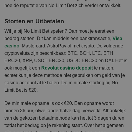
hoe de reputatie van No Limit Bet zich verder ontwikkelt.
Storten en Uitbetalen
Wil je bij No Limit Bet spelen? Dan moet je eerst een
bedrag storten. Dit kan middels een banktransactie,
Visa
casino
, Mastercard, AstroPay of met crypto. De volgende
cryptovaluta zijn beschikbaar: BTC, BCH, LTC, ETH
ERC20, XRP, USDT ERC20, USDC ERC20 en DAI. Het is
ook mogelijk een
Revolut casino deposit
te maken,
echter kun je deze methode niet gebruiken om geld van je
casino account af te halen. De minimale storting bij No
Limit Bet is €20.
De minimale opname is ook €20. Een opname wordt
binnen 36 uur, ofwel anderhalve dag, verwerkt. Afhankelijk
van de gekozen betaalmethode kan het tot 3 dagen duren
totdat het bedrag op je rekening staat. Over het algemeen