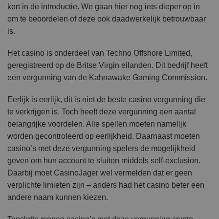
kort in de introductie. We gaan hier nog iets dieper op in
om te beoordelen of deze ook daadwerkelijk betrouwbaar
is.
Het casino is onderdeel van Techno Offshore Limited,
geregistreerd op de Britse Virgin eilanden. Dit bedrijf heeft
een vergunning van de Kahnawake Gaming Commission.
Eerlijk is eerlijk, dit is niet de beste casino vergunning die
te verkrijgen is. Toch heeft deze vergunning een aantal
belangrijke voordelen. Alle spellen moeten namelijk
worden gecontroleerd op eerlijkheid. Daarnaast moeten
casino’s met deze vergunning spelers de mogelijkheid
geven om hun account te sluiten middels self-exclusion.
Daarbij moet CasinoJager wel vermelden dat er geen
verplichte limieten zijn – anders had het casino beter een
andere naam kunnen kiezen.