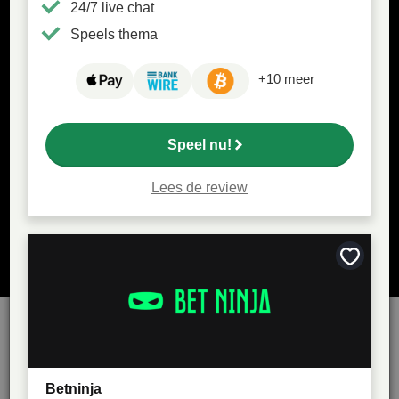
24/7 live chat
Met veel verschillende betaalmogelijkheden inclusief
Speels thema
crypto en een groot spelaanbod is het een interessant
casino.
+10 meer
Betrouwbaarheid
Speel nu!
Spelaanbod
Lees de review
Bonussen
Gebruiksgemak
Bewaar
als
favoriet
Geschreven door
Marijn Tijssen
Casino Redacteur
Laatste Update:
Betninja
23 juni 2026