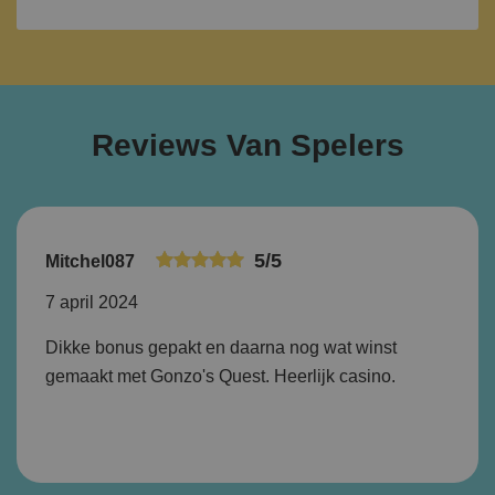
Reviews Van Spelers
5/5
Mitchel087
7 april 2024
Dikke bonus gepakt en daarna nog wat winst
gemaakt met Gonzo's Quest. Heerlijk casino.