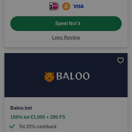
Speel Nu!
Lees Review
Bewa
als
favori
Baloo.bet
150% tot €1,000 + 200 FS
Tot 20% cashback