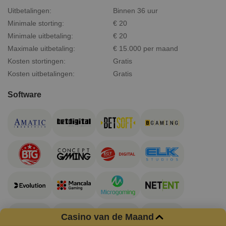
Uitbetalingen:
Binnen 36 uur
Minimale storting:
€ 20
Minimale uitbetaling:
€ 20
Maximale uitbetaling:
€ 15.000 per maand
Kosten stortingen:
Gratis
Kosten uitbetalingen:
Gratis
Software
Casino van de Maand