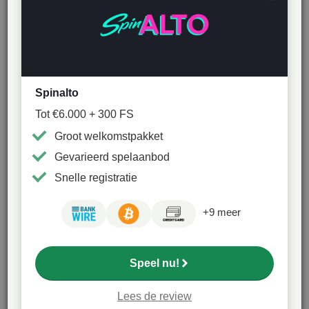
als
No Limit Bet heeft niet veel casino bonussen, alleen
favoriet
nieuwe spelers ontvangen namelijk een bonus. Hoe deze
bonus precies werkt, dat legt CasinoJager uit.
Welkomstbonus
Spinalto
Nieuwe spelers ontvangen een 100% matchbonus tot
Tot €6.000 + 300 FS
maximaal €500 bonusgeld bij de eerste storting. Daarnaast
ontvang je 150 free spins voor de online gokkast
Gonzo’s
Groot welkomstpakket
Quest
.
Gevarieerd spelaanbod
Snelle registratie
Je moet het bonusgeld 35 keer rondspelen, daarna mag je
de winst uitbetalen. Winst uit de free spins moet je ook 35
+9 meer
keer rondspelen. Dit rondspeelvoorwaarde van deze
bonus is goed. Veel casino’s hanteren namelijk een
strengere rondspeelvoorwaarde van 40 of 50 keer.
Speel nu!
Bonusvoorwaarden
Lees de review