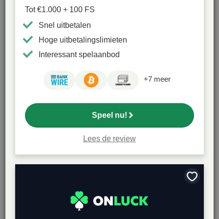
Tot €1.000 + 100 FS
Snel uitbetalen
Over No Limit Bet…
Hoge uitbetalingslimieten
Het online casino No Limit Bet geeft duidelijk weer waar ze
Interessant spelaanbod
zich op richten: spelen zonder limieten. No Limit Bet is
onderdeel van Techno Offshore Limited, een bedrijf dat is
+7 meer
geregistreerd op de Britse Virgin eilanden. Techno Offhore
Limited heeft een vergunning van het Canadese
indianenreservaat Kahnawake en baat ook
Simple Casino
Speel nu!
uit. Beide goksites staan sinds 2025 echter op zwart.
Lees de review
Het casino spelaanbod van No Limit Bet ziet er goed uit. Je
hebt keuze uit online gokkasten, tafelspellen, live spellen,
krasloten en sportweddenschappen. Het casino werkt
Bewaar
onder meer samen met Pragmatic Play, NetEnt,
als
Spinomenal, Hacksaw Gaming en Evolution.
favoriet
Nieuwe spelers worden welkom geheten met een