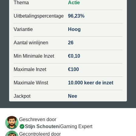
Thema
Actie
Uitbetalingspercentage
96,23%
Variantie
Hoog
Aantal winlijnen
26
Min Minimale Inzet
€0,10
Maximale Inzet
€100
Maximale Winst
10.000 keer de inzet
Jackpot
Nee
Geschreven door
Stijn Schouten
iGaming Expert
Gecontroleerd door