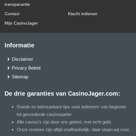
transparantie
Contact
Klacht indienen
Mijn CasinoJager
Informatie
Disclaimer
Privacy Beleid
Sitemap
De drie garanties van CasinoJager.com:
Goede en betrouwbare tips voor iedereen: van beginner
tot gevorderde casinospeler.
Alle casino's zijn door ons getest, met echt geld.
Onze reviews zijn altijd onafhankelijk: daar staan wij voor.