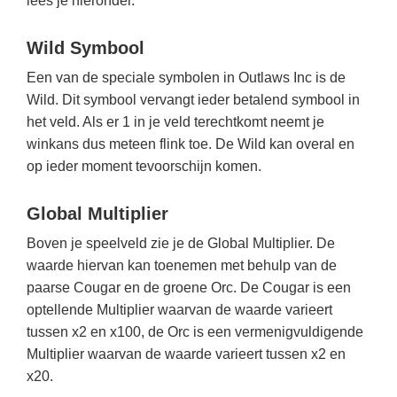
lees je hieronder.
Wild Symbool
Een van de speciale symbolen in Outlaws Inc is de
Wild. Dit symbool vervangt ieder betalend symbool in
het veld. Als er 1 in je veld terechtkomt neemt je
winkans dus meteen flink toe. De Wild kan overal en
op ieder moment tevoorschijn komen.
Global Multiplier
Boven je speelveld zie je de Global Multiplier. De
waarde hiervan kan toenemen met behulp van de
paarse Cougar en de groene Orc. De Cougar is een
optellende Multiplier waarvan de waarde varieert
tussen x2 en x100, de Orc is een vermenigvuldigende
Multiplier waarvan de waarde varieert tussen x2 en
x20.