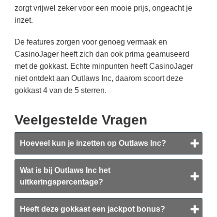
zorgt vrijwel zeker voor een mooie prijs, ongeacht je
inzet.
De features zorgen voor genoeg vermaak en
CasinoJager heeft zich dan ook prima geamuseerd
met de gokkast. Echte minpunten heeft CasinoJager
niet ontdekt aan Outlaws Inc, daarom scoort deze
gokkast 4 van de 5 sterren.
Veelgestelde Vragen
Hoeveel kun je inzetten op Outlaws Inc?
Wat is bij Outlaws Inc het
uitkeringspercentage?
Heeft deze gokkast een jackpot bonus?