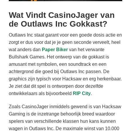
Wat Vindt CasinoJager van
de Outlaws Inc Gokkast?
Outlaws Inc staat garant voor een goede dosis actie en
zorgt er dus voor dat je je geen seconde verveelt, heel
wat anders dan
Paper Biker
van het verwante
Bullshark Games. Het ontwerp van de gokkast is
amusant met symbolen, een soundtrack en een
achtergrond die goed bij Outlaws Inc passen. De
graphics zijn typisch voor Hacksaw en erg herkenbaar.
Je ziet dat dit spel is ontworpen door dezelfde
ontwikkelaars als bijvoorbeeld
RIP City
.
Zoals CasinoJager inmiddels gewend is van Hacksaw
Gaming is de inzetrange behoorlijk breed waardoor
spelers van verschillende klassen hun kans kunnen
wagen in Outlaws Inc. De maximale winst van 10.000