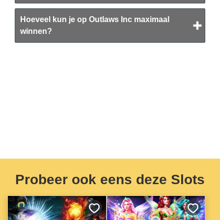
Hoeveel kun je op Outlaws Inc maximaal
winnen?
Probeer ook eens deze Slots
Bewaar
Bewaar
als
als