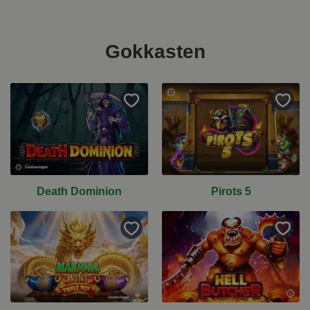
Gokkasten
Bewaar
Bewa
als
als
favoriet
favori
Death Dominion
Pirots 5
Bewaar
Bewa
als
als
favoriet
favori