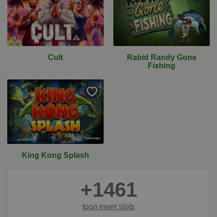
als
als
favoriet
favori
Cult
Rabid Randy Gone
Fishing
Bewaar
als
favoriet
King Kong Splash
+1461
toon meer slots