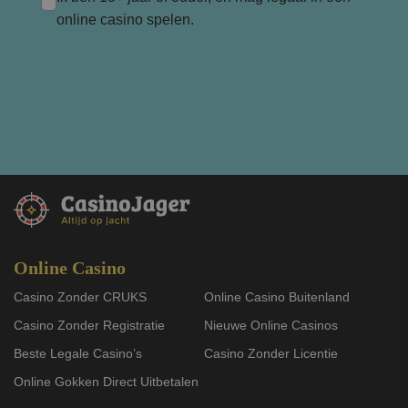
online casino spelen.
Online Casino
Casino Zonder CRUKS
Online Casino Buitenland
Casino Zonder Registratie
Nieuwe Online Casinos
Beste Legale Casino’s
Casino Zonder Licentie
Online Gokken Direct Uitbetalen