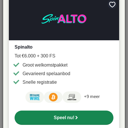
Bewaar
Nu is dit geen bonus waar wij steil van achterover slaan en
als
favoriet
al helemaal niet als wij wat dieper in de
bonusvoorwaarden duiken.
Stortingsbonussen moeten 30 x (bonus + storting) worden
rondgespeeld voordat ze worden omgezet in echt geld. Bij
Spinalto
een 100% bonus komt dat effectief neer op 60 x de bonus.
Tot €6.000 + 300 FS
Dat is ontzettend pittig en bijna onmogelijk.
Groot welkomstpakket
Ook winsten uit gratis spins moeten 60 x worden ingezet
Gevarieerd spelaanbod
voordat ze vrijvallen.
Snelle registratie
De maximale inzet met bonusgeld is 5 euro per draai.
+9 meer
Voordeling is verder dat alle casino spellen bijdragen aan
het rondspelen van de bonus, behalve krasloten. Slots
dragen 100% bij, alle andere spellen 10% (dus ook live
Speel nu!
casino spellen en tafelspellen).