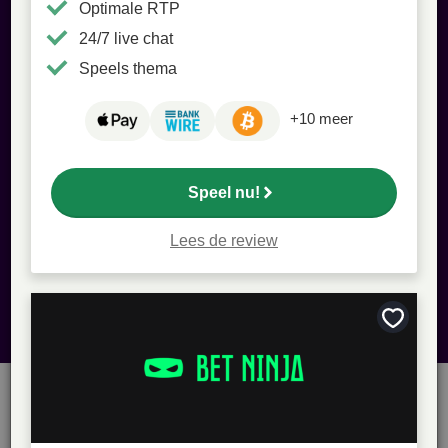
Optimale RTP
On Net casino. Dat betekent dat er een fraai
24/7 live chat
spelaanbod is en dat uitbetalingen snel geregeld
Speels thema
worden. De bonusvoorwaarden zijn wel erg streng en
op sommige slots hanteren ze lagere RTP’s.
+10 meer
Betrouwbaarheid
Speel nu!
Spelaanbod
Lees de review
Bonussen
Gebruiksgemak
Bewaar
als
favoriet
Geschreven door
Marijn Tijssen
Casino Redacteur