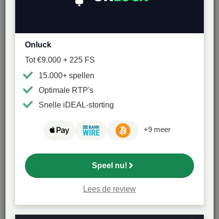
De helpdesk is niet 24 uur per dag geopend (tussen 06.00
uur en 00.00 uur), maar maakte op ons wel een erg
vriendelijke en behulpzame indruk.
Onluck
Tot €9.000 + 225 FS
15.000+ spellen
Optimale RTP's
Snelle iDEAL-storting
+9 meer
Speel nu!
LuckyVegas welkomstbonus
Lees de review
De welkomstbonus van LuckyVegas Casino bestaat uit
een 100% bonus tot 100 euro en 25 gratis spins op Book of
Dead.