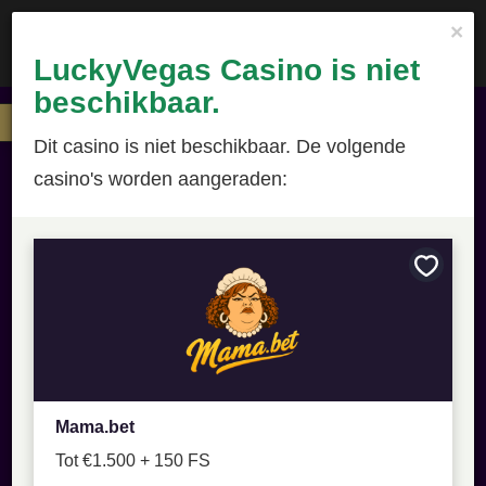
×
LuckyVegas Casino is niet
beschikbaar.
Bewaar
Dit casino is niet beschikbaar. De volgende
als
favoriet
casino's worden aangeraden:
Bewaar
als
LuckyVegas
favoriet
NIET BESCHIKBAAR
Casino
100% bonus tot € 100 + 25 spins
Mama.bet
Tot €1.500 + 150 FS
LuckyVegas werd opgericht in 2019 en is een Skill