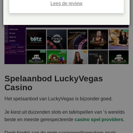
Lees de review
Spelaanbod LuckyVegas
Casino
Het spelaanbod van LuckyVegas is bijzonder goed.
Je kiest uit duizenden slots en tafelspellen van ‘s werelds
beste en meeste gerespecteerde
casino spel providers
.
Denk hierbij aan de grote casinospellenmakers zoals