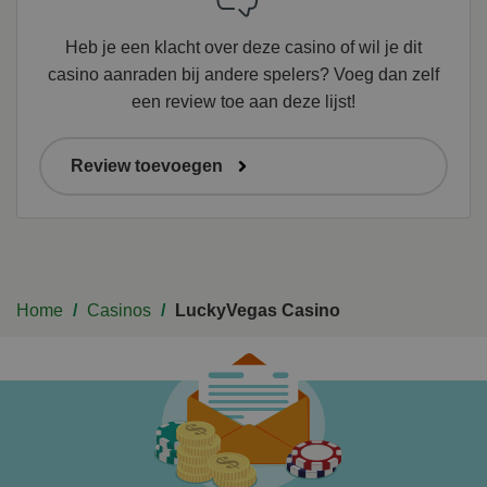
Heb je een klacht over deze casino of wil je dit
casino aanraden bij andere spelers? Voeg dan zelf
een review toe aan deze lijst!
Review toevoegen
Home
/
Casinos
/
LuckyVegas Casino