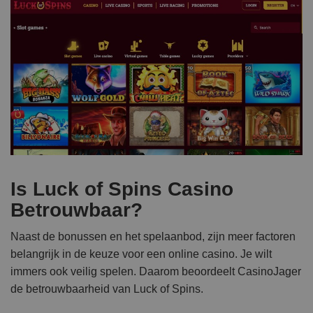
Is Luck of Spins Casino
Betrouwbaar?
Naast de bonussen en het spelaanbod, zijn meer factoren
belangrijk in de keuze voor een online casino. Je wilt
immers ook veilig spelen. Daarom beoordeelt CasinoJager
de betrouwbaarheid van Luck of Spins.