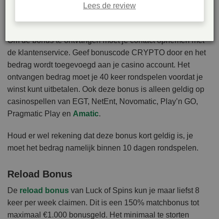
Lees de review
claimen. Een 500% bonus tot maximaal €500 bonusgeld.
De minimale storting om deze bonus te ontvangen is €50.
Om de bonus te ontvangen moet je contact opnemen met
de klantenservice. Geef bonuscode CRYPTO door en het
bedrag wordt toegevoegd aan je casino account. Het
ontvangen bedrag moet je 40 keer rondspelen voordat je
winst kunt uitbetalen. Ook deze bonus is alleen geldig op
casinospellen van EGT, NetEnt, Novomatic, Play’n GO,
Pragmatic Play en
Amatic
.
Houd er wel rekening dat deze bonus kort geldig is, je
moet het bedrag namelijk binnen 10 dagen rondspelen.
Reload Bonus
De
reload bonus
van Luck of Spins kun je maar liefst 8
keer per week claimen. Dit is een 150% matchbonus tot
maximaal €1.000 bonusgeld. Het minimaal te storten