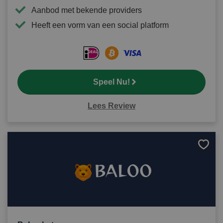
Aanbod met bekende providers
Heeft een vorm van een social platform
Speel Nu!
Lees Review
Bewa
als
favori