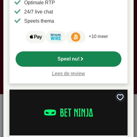
Optimale RTP
sportweddenschappen. Daarnaast biedt dit casino
24/7 live chat
veel verschillende bonussen aan.
Speels thema
Betrouwbaarheid
+10 meer
Spelaanbod
Bonussen
Speel nu!
Gebruiksgemak
Lees de review
Bewaar
als
Geschreven door
favoriet
Marijn Tijssen
Casino Redacteur
Laatste Update:
18 mei 2026