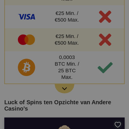
€25 Min. /
€500 Max.
€25 Min. /
€500 Max.
0,0003
BTC Min. /
25 BTC
Max.
Luck of Spins ten Opzichte van Andere
Casino’s
Bewa