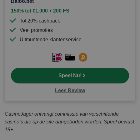
Baloo.bet
150% tot €1,000 + 200 FS
Tot 20% cashback
Veel promoties
Uitmuntende klantenservice
Speel Nu!
Lees Review
CasinoJager ontvangt commissie van verschillende
casino’s die op de site aangeboden worden. Speel bewust
18+.