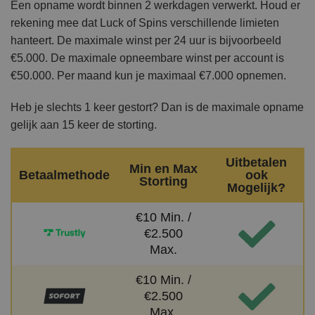
Een opname wordt binnen 2 werkdagen verwerkt. Houd er
rekening mee dat Luck of Spins verschillende limieten
hanteert. De maximale winst per 24 uur is bijvoorbeeld
€5.000. De maximale opneembare winst per account is
€50.000. Per maand kun je maximaal €7.000 opnemen.
Heb je slechts 1 keer gestort? Dan is de maximale opname
gelijk aan 15 keer de storting.
Uitbetalen
Min en Max
Betaalmethode
ook
Storting
Mogelijk?
€10 Min. /
€2.500
Max.
€10 Min. /
€2.500
Max.