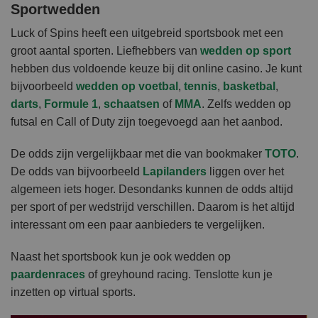
Sportwedden
Luck of Spins heeft een uitgebreid sportsbook met een
groot aantal sporten. Liefhebbers van
wedden op sport
hebben dus voldoende keuze bij dit online casino. Je kunt
bijvoorbeeld
wedden op voetbal
,
tennis
,
basketbal
,
darts
,
Formule 1
,
schaatsen
of
MMA
. Zelfs wedden op
futsal en Call of Duty zijn toegevoegd aan het aanbod.
De odds zijn vergelijkbaar met die van bookmaker
TOTO
.
De odds van bijvoorbeeld
Lapilanders
liggen over het
algemeen iets hoger. Desondanks kunnen de odds altijd
per sport of per wedstrijd verschillen. Daarom is het altijd
interessant om een paar aanbieders te vergelijken.
Naast het sportsbook kun je ook wedden op
paardenraces
of greyhound racing. Tenslotte kun je
inzetten op virtual sports.