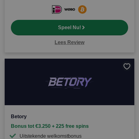
Speel Nu!
Lees Review
Bewa
als
favori
Betory
Bonus tot €3.250 + 225 free spins
Uitstekende welkomstbonus