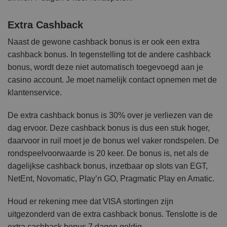
Extra Cashback
Naast de gewone cashback bonus is er ook een extra
cashback bonus. In tegenstelling tot de andere cashback
bonus, wordt deze niet automatisch toegevoegd aan je
casino account. Je moet namelijk contact opnemen met de
klantenservice.
De extra cashback bonus is 30% over je verliezen van de
dag ervoor. Deze cashback bonus is dus een stuk hoger,
daarvoor in ruil moet je de bonus wel vaker rondspelen. De
rondspeelvoorwaarde is 20 keer. De bonus is, net als de
dagelijkse cashback bonus, inzetbaar op slots van EGT,
NetEnt, Novomatic, Play’n GO, Pragmatic Play en Amatic.
Houd er rekening mee dat VISA stortingen zijn
uitgezonderd van de extra cashback bonus. Tenslotte is de
extra cashback bonus 7 dagen geldig.