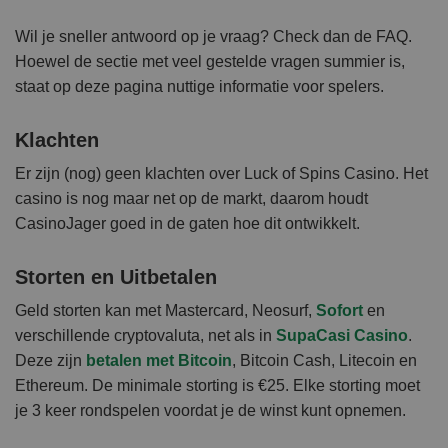
Wil je sneller antwoord op je vraag? Check dan de FAQ.
Hoewel de sectie met veel gestelde vragen summier is,
staat op deze pagina nuttige informatie voor spelers.
Klachten
Er zijn (nog) geen klachten over Luck of Spins Casino. Het
casino is nog maar net op de markt, daarom houdt
CasinoJager goed in de gaten hoe dit ontwikkelt.
Storten en Uitbetalen
Geld storten kan met Mastercard, Neosurf,
Sofort
en
verschillende cryptovaluta, net als in
SupaCasi Casino
.
Deze zijn
betalen met Bitcoin
, Bitcoin Cash, Litecoin en
Ethereum. De minimale storting is €25. Elke storting moet
je 3 keer rondspelen voordat je de winst kunt opnemen.