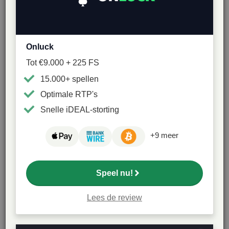
casino
is? Lees dan snel de Luck of Spins Casino review
van
CasinoJager
verder.
Onluck
Tot €9.000 + 225 FS
15.000+ spellen
Optimale RTP's
Snelle iDEAL-storting
+9 meer
Speel nu!
Luck of Spins Casino
Bonussen
Lees de review
De pagina met bonussen van Luck of Spins is opvallend.
Hier staan maar liefst 5 bonussen die je speelgeld flink