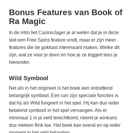
Bonus Features van Book of
Ra Magic
In de intro liet CasinoJager je al weten dat je in deze
slot een Free Spins feature vindt, maar er zijn meer
features die de gokkast interessant maken. Welke dit
zijn, wat ze voor je doen en hoe je ze triggert lees je
hieronder.
Wild Symbool
Net als in het origineel is het boek een ontzettend
belangrijk symbool. Een van zijn speciale functies is
dat hij als Wild fungeert in het spel. Hij kan dus ieder
betalend symbool in het spel vervangen. Als er
minimaal 1 in je veld terechtkomt, neemt je winkans
dus meteen flink toe. Het boek kan overal en op ieder
moment in het veld belanden.