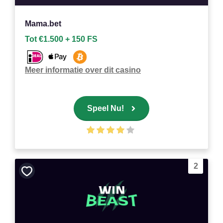
Mama.bet
Tot €1.500 + 150 FS
Meer informatie over dit casino
Speel Nu!
2
Bewaar
als
favoriet