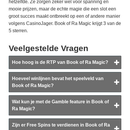
hetzelfde. Ze zorgen zeker wel voor spanning en
mooie prijzen, maar de echte magie die een slot een
groot succes maakt ontbreekt op een of andere manier
volgens CasinoJager. Book of Ra Magic krijgt 3 van de
5 sterren.
Veelgestelde Vragen
Hoe hoog is de RTP van Book of Ra Magic?
Hoeveel winlijnen bevat het speelveld van
Book of Ra Magic?
Wat kun je met de Gamble feature in Book of
Ra Magic?
Zijn er Free Spins te verdienen in Book of Ra