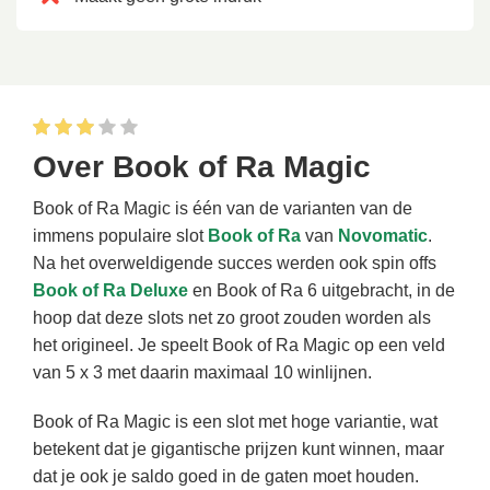
Over Book of Ra Magic
Book of Ra Magic is één van de varianten van de
immens populaire slot
Book of Ra
van
Novomatic
.
Na het overweldigende succes werden ook spin offs
Book of Ra Deluxe
en Book of Ra 6 uitgebracht, in de
hoop dat deze slots net zo groot zouden worden als
het origineel. Je speelt Book of Ra Magic op een veld
van 5 x 3 met daarin maximaal 10 winlijnen.
Book of Ra Magic is een slot met hoge variantie, wat
betekent dat je gigantische prijzen kunt winnen, maar
dat je ook je saldo goed in de gaten moet houden.