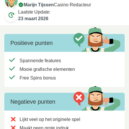
Marijn Tijssen
Casino Redacteur
Laatste Update:
23 maart 2026
Positieve punten
Spannende features
Mooie grafische elementen
Free Spins bonus
Negatieve punten
Lijkt veel op het originele spel
Maakt geen grote indruk