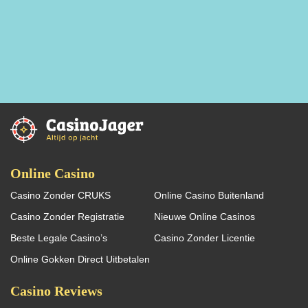
Online Casino
Casino Zonder CRUKS
Online Casino Buitenland
Casino Zonder Registratie
Nieuwe Online Casinos
Beste Legale Casino’s
Casino Zonder Licentie
Online Gokken Direct Uitbetalen
Casino Reviews