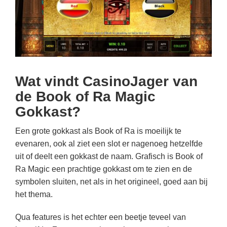
Wat vindt CasinoJager van
de Book of Ra Magic
Gokkast?
Een grote gokkast als Book of Ra is moeilijk te
evenaren, ook al ziet een slot er nagenoeg hetzelfde
uit of deelt een gokkast de naam. Grafisch is Book of
Ra Magic een prachtige gokkast om te zien en de
symbolen sluiten, net als in het origineel, goed aan bij
het thema.
Qua features is het echter een beetje teveel van