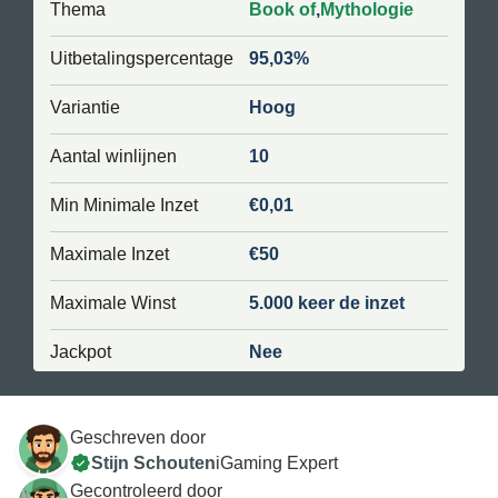
Wilds
Ja
Thema
Book of
,
Mythologie
Uitbetalingspercentage
95,03%
Variantie
Hoog
Aantal winlijnen
10
Min Minimale Inzet
€0,01
Maximale Inzet
€50
Maximale Winst
5.000 keer de inzet
Jackpot
Nee
Geschreven door
Stijn Schouten
iGaming Expert
Gecontroleerd door