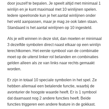
door jouzelf te bepalen. Je speelt altijd met minimaal 1
winlijn en je kunt maximaal met 10 winlijnen spelen.
Iedere speelronde kun je het aantal winlijnen onder
het veld aanpassen, maar je mag ze ook laten staan.
Standaard is het aantal winlijnen op 10 ingesteld.
Als je wilt winnen in deze slot, dan moeten er minimaal
3 dezelfde symbolen direct naast elkaar op een winlijn
terechtkomen. Het eerste symbool van de combinatie
moet op de uiterst linker rol belanden en combinaties
gelden alleen als ze van links naar rechts gemaakt
worden.
Er zijn in totaal 10 speciale symbolen in het spel. Ze
hebben allemaal een betalende functie, waarbij de
avonturier de hoogste waarde heeft. Er is 1 symbool
dat daarnaast nog 2 andere functies heeft. Beide
functies triggeren een andere feature in de gokkast.