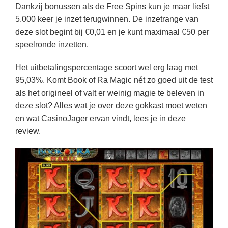
Dankzij bonussen als de Free Spins kun je maar liefst
5.000 keer je inzet terugwinnen. De inzetrange van
deze slot begint bij €0,01 en je kunt maximaal €50 per
speelronde inzetten.
Het uitbetalingspercentage scoort wel erg laag met
95,03%. Komt Book of Ra Magic nét zo goed uit de test
als het origineel of valt er weinig magie te beleven in
deze slot? Alles wat je over deze gokkast moet weten
en wat CasinoJager ervan vindt, lees je in deze
review.