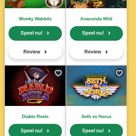
Wonky Wabbits
Anaconda Wild
Speel nu!
Speel nu!
Review
Review
Bewaar
Bewaar
als
als
favoriet
favoriet
Diablo Reels
Seth vs Horus
Speel nu!
Speel nu!