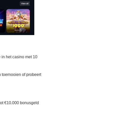
 in het casino met 10
n toernooien of probeert
 tot €10.000 bonusgeld