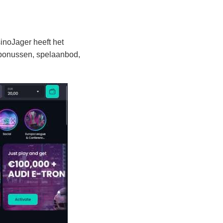
inoJager heeft het
r bonussen, spelaanbod,