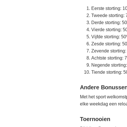
Eerste storting: 
Tweede storting: 
Derde storting: 5
Vierde storting: 
Vijfde storting: 
Zesde storting: 5
Zevende storting:
Achtste storting:
Negende storting
Tiende storting: 
Andere Bonusse
Met het sport welkomstpak
elke weekdag een reloa
Toernooien