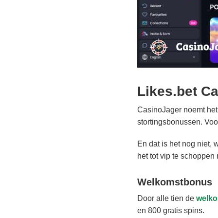
Likes.bet C
CasinoJager noemt het 
stortingsbonussen. Voor
En dat is het nog niet,
het tot vip te schoppe
Welkomstbonus
Door alle tien de
welko
en 800 gratis spins.