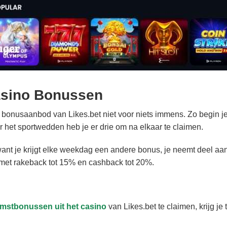
asino Bonussen
bonusaanbod van Likes.bet niet voor niets immens. Zo begin je
 het sportwedden heb je er drie om na elkaar te claimen.
 want je krijgt elke weekdag een andere bonus, je neemt deel aa
n met rakeback tot 15% en cashback tot 20%.
mstbonussen uit het casino
van Likes.bet te claimen, krijg je