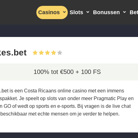
Casinos
Slots
Bonussen
Bet
kes.bet
100% tot €500 + 100 FS
s.bet is een Costa Ricaans online casino met een immens
pakket. Je speelt op slots van onder meer Pragmatic Play en
n GO of wedt op sports en e-sports. Bij vragen is de live chat
d beschikbaar met echte mensen om je verder te helpen.