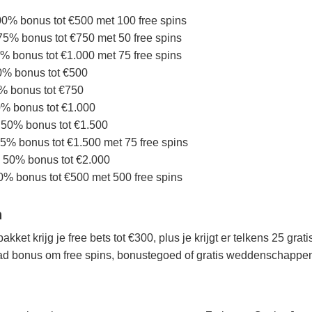
100% bonus tot €500 met 100 free spins
75% bonus tot €750 met 50 free spins
0% bonus tot €1.000 met 75 free spins
50% bonus tot €500
50% bonus tot €750
0% bonus tot €1.000
 50% bonus tot €1.500
 75% bonus tot €1.500 met 75 free spins
: 50% bonus tot €2.000
50% bonus tot €500 met 500 free spins
n
ket krijg je free bets tot €300, plus je krijgt er telkens 25 grati
d bonus om free spins, bonustegoed of gratis weddenschappen