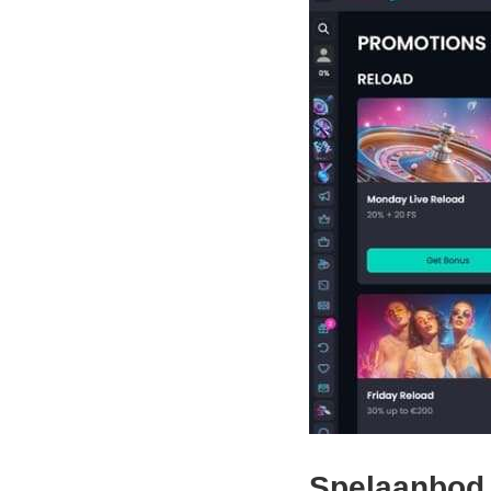
Spelaanbod 