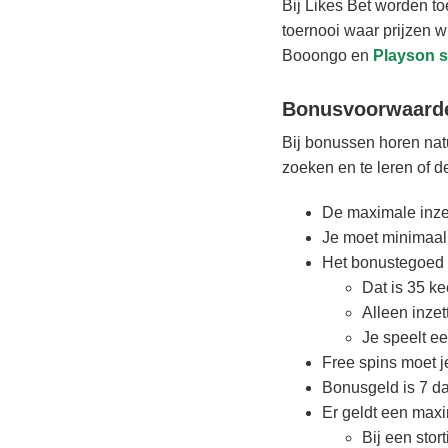
Bij Likes Bet worden 
toernooi waar prijzen 
Booongo en
Playson s
Bonusvoorwaard
Bij bonussen horen nat
zoeken en te leren of d
De maximale inzet
Je moet minimaal
Het bonustegoed 
Dat is 35 ke
Alleen inzet
Je speelt ee
Free spins moet j
Bonusgeld is 7 da
Er geldt een maxim
Bij een stor