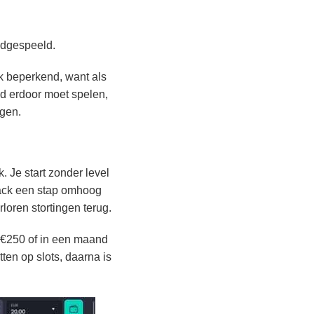
ndgespeeld.
jk beperkend, want als
eld erdoor moet spelen,
igen.
. Je start zonder level
hback een stap omhoog
loren stortingen terug.
s €250 of in een maand
ten op slots, daarna is