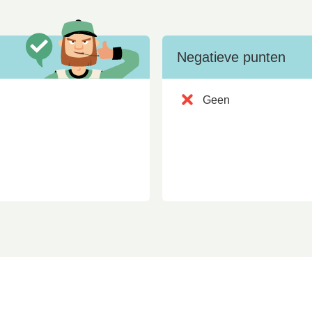
Negatieve punten
Geen