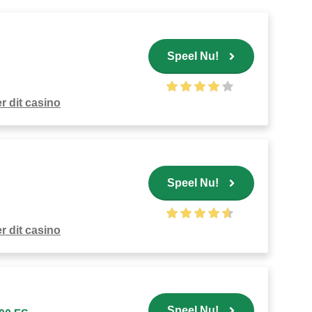
Speel Nu!
r dit casino
Speel Nu!
r dit casino
Speel Nu!