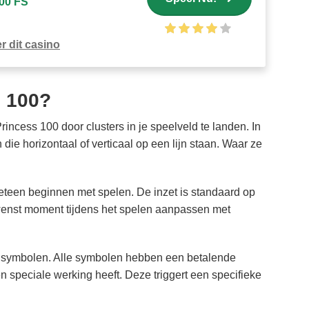
100 FS
r dit casino
 100?
Princess 100 door clusters in je speelveld te landen. In
ie horizontaal of verticaal op een lijn staan. Waar ze
eteen beginnen met spelen. De inzet is standaard op
gewenst moment tijdens het spelen aanpassen met
de symbolen. Alle symbolen hebben een betalende
n speciale werking heeft. Deze triggert een specifieke