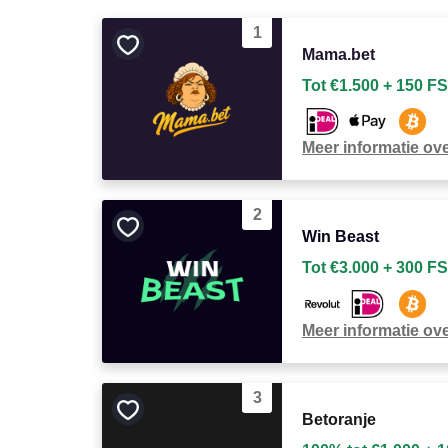
1
Bewaar
Mama.bet
als
favoriet
Tot €1.500 + 150 FS
Meer informatie ove
2
Bewaar
Win Beast
als
favoriet
Tot €3.000 + 300 FS
Meer informatie ove
3
Bewaar
Betoranje
als
favoriet