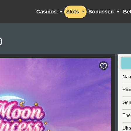
Casinos
Slots
Bonussen
Bet
0
Bewaar
als
Naa
favoriet
Ree
Ree
Aut
Naa
Pro
Aut
Bon
Bon
Pro
Gen
Fre
Fre
Pro
Gen
Th
Pro
Mult
Wil
Th
Uit
Mult