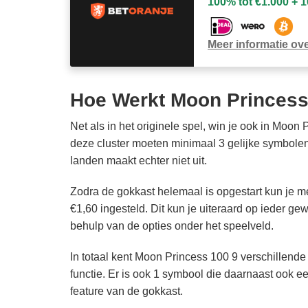
100% tot €1.000 + 
Meer informatie ove
Hoe Werkt Moon Princess
Net als in het originele spel, win je ook in Moon 
deze cluster moeten minimaal 3 gelijke symbolen d
landen maakt echter niet uit.
Zodra de gokkast helemaal is opgestart kun je m
€1,60 ingesteld. Dit kun je uiteraard op ieder 
behulp van de opties onder het speelveld.
In totaal kent Moon Princess 100 9 verschillen
functie. Er is ook 1 symbool die daarnaast ook ee
feature van de gokkast.