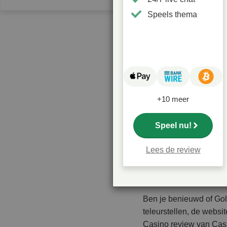
Speels thema
Geschreven doo
Marijn Tijs
Over Goliat
+10 meer
Goliath Casino is een g
weer op de white label 
Speel nu!
platform zijn bijvoorbe
Lees de review
Ze verwelkomen je mete
boven andere goksites ui
nieuws. Maar met de we
Ben je benieuwd of Gol
teleurstellen, de websi
Casino review van Casi