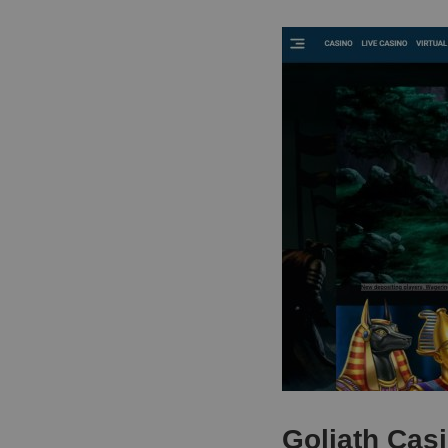
Goliath Cas