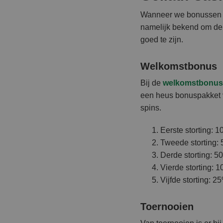
Wanneer we bonussen bi
namelijk bekend om de k
goed te zijn.
Welkomstbonus
Bij de
welkomstbonus
een heus bonuspakket v
spins.
Eerste storting: 
Tweede storting: 
Derde storting: 5
Vierde storting: 
Vijfde storting: 2
Toernooien