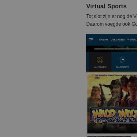
Virtual Sports
Tot slot zijn er nog de
Daarom voegde ook Goli