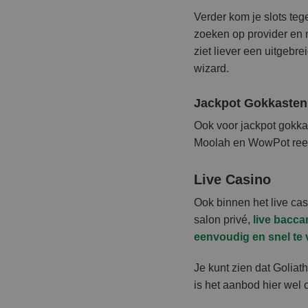
Verder kom je slots teg
zoeken op provider en 
ziet liever een uitgebre
wizard.
Jackpot Gokkasten
Ook voor jackpot gokka
Moolah en WowPot reeks
Live Casino
Ook binnen het live cas
salon privé,
live bacca
eenvoudig en snel te 
Je kunt zien dat Golia
is het aanbod hier wel