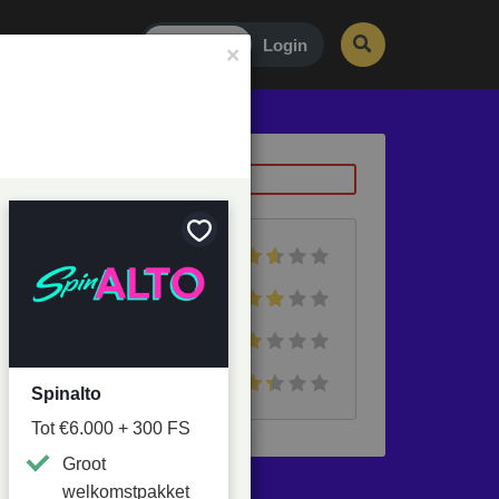
aalwijzen
Registreer
Login
×
GESLOTEN
ar
Bewaar
als
Betrouwbaarheid
iet
favoriet
Spelaanbod
o
t
Bonussen
Gebruiksgemak
Spinalto
Tot €6.000 + 300 FS
Groot
welkomstpakket