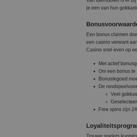
Van toernooien is er bi
je een van hun gokkaste
Bonusvoorwaard
Een bonus claimen doe 
een casino verwant aan
Casino snel even op een
Met actief bonusge
Om een bonus te 
Bonustegoed moet
De rondspeelvoor
Veel gokkas
Geselecteerd
Free spins zijn 2
Loyaliteitsprog
Trouwe spelers kunne