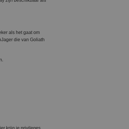
ay zijn beschikbaar als
ker als het gaat om
oJager die van Goliath
n.
r krijg je privileges