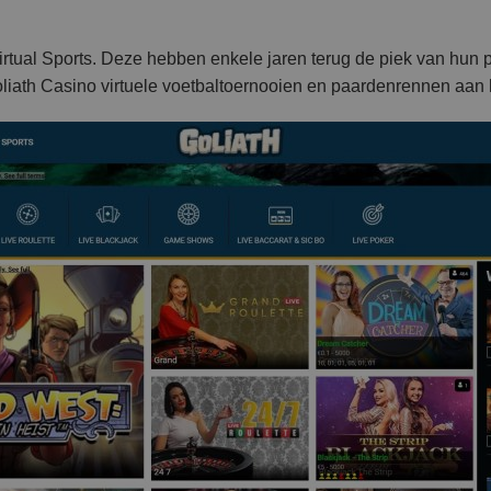
 Virtual Sports. Deze hebben enkele jaren terug de piek van hun p
ath Casino virtuele voetbaltoernooien en paardenrennen aan 