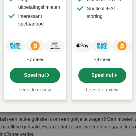
uitbetalingslimieten
Snelle iDEAL-
Interessant
storting
r
Laatste Update:
spelaanbod
sen
30 september 2025
Casino Redacteur
h Casino…
+7 meer
+9 meer
oksite opgericht in 2019 en eigendom van Goliath Limited. Het p
software van Aspire Global gevestigd in gokparadijs Malta. Ande
Speel nu!
Speel nu!
eld
Jambo Casino
,
Barbados Casino
en
Neptune Play
.
Lees de review
Lees de review
en met een petrol blauw thema en bekende indeling. Zo steekt G
t, wat eigenlijk nooit het geval is bij Aspire casino’s. Verder i
lkomstbonus proberen ze toch op te vallen.
iath een leuke goksite is om een gokje te wagen? Dan moeten w
te is offline gehaald. Hoop je dat ze snel weer online gaan, lees
noJager verder.