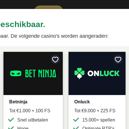
Casinos
Slots
Bonussen
Bet
beschikbaar.
kbaar. De volgende casino's worden aangeraden:
.bet
Tot €1.000 + 300 FS
aar
Bewaar
Bewa
als
als
iet
favoriet
favor
t lijkt op het zusje van Boomerang.bet. Aangezien het online
o in 2024 door FGS werd opgericht, zijn ze niet gerelateerd. We
 je toegang tot een uitstekend spelaanbod met meer dan 70
ders en 8.000 casino spellen.
Betninja
Onluck
Tot €1.000 + 100 FS
Tot €9.000 + 225 FS
Snel uitbetalen
15.000+ spellen
Hoge
Optimale RTP's