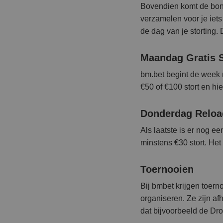
Bovendien komt de bonu
verzamelen voor je iets
de dag van je storting. 
Maandag Gratis 
bm.bet begint de week m
€50 of €100 stort en hi
Donderdag Reloa
Als laatste is er nog e
minstens €30 stort. Het
Toernooien
Bij bmbet krijgen toern
organiseren. Ze zijn a
dat bijvoorbeeld de Dr