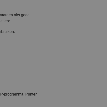
waarden niet goed
etten:
ebruiken.
 VIP-programma. Punten