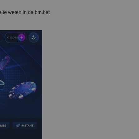
je te weten in de bm.bet