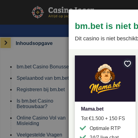
bm.bet is niet 
Dit casino is niet beschi
Inhoudsopgave
bm
Bewaar
als
favoriet
Bew
bm.bet Casino Bonussen
als
favor
Spelaanbod van bm.bet
bm.be
Registreren bij bm.bet
casin
krijg
Is bm.bet Casino
Betrouwbaar?
provi
Mama.bet
Online Casino Vol van
Tot €1.500 + 150 FS
Misleiding
Optimale RTP
Veelgestelde Vragen
24/7 live chat