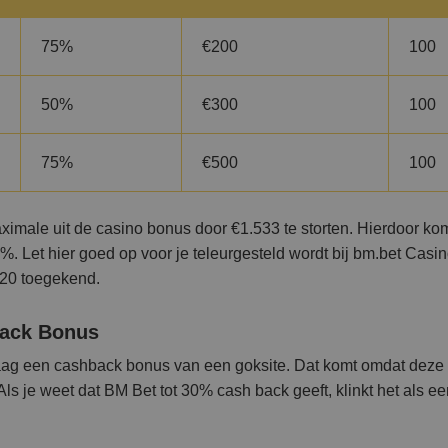
75%
€200
100
50%
€300
100
75%
€500
100
ximale uit de casino bonus door €1.533 te storten. Hierdoor ko
. Let hier goed op voor je teleurgesteld wordt bij bm.bet Casin
 20 toegekend.
back Bonus
raag een cashback bonus van een goksite. Dat komt omdat deze 
Als je weet dat BM Bet tot 30% cash back geeft, klinkt het als ee