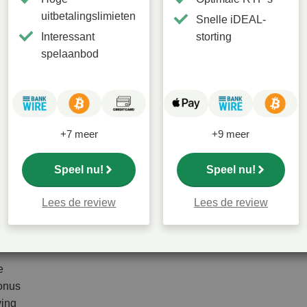
uitbetalingslimieten
Snelle iDEAL-
Interessant
storting
r
Laatste Update:
spelaanbod
sen
09 juni 2026
Casino Redacteur
t…
+7 meer
+9 meer
sino dat sinds 2024 vanuit Costa Rica actief is. Als je naar het
et gelinkt is aan
Boomerang.bet
van Casbit Group. Onderaan st
Speel nu!
Speel nu!
re Solutions is, net als Cusco Casino,
Betsomnia
en verschill
Lees de review
Lees de review
kt bij bm.bet, klinkt het als een uitstekend online casino. Echte
n, zoals je zou verwachten van de naam. Dit is wat er wel te v
e
onus
ving