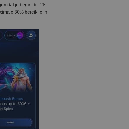
gen dat je begint bij 1%
ximale 30% bereik je in